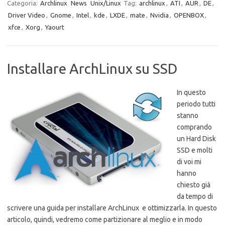
Categoria:
Archlinux
News
Unix/Linux
Tag:
archlinux
,
ATI
,
AUR
,
DE
,
Driver Video
,
Gnome
,
Intel
,
kde
,
LXDE
,
mate
,
Nvidia
,
OPENBOX
,
xfce
,
Xorg
,
Yaourt
Installare ArchLinux su SSD
In questo
periodo tutti
stanno
comprando
un Hard Disk
SSD e molti
di voi mi
hanno
chiesto già
da tempo di
scrivere una guida per installare ArchLinux e ottimizzarla. In questo
articolo, quindi, vedremo come partizionare al meglio e in modo