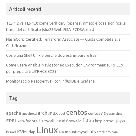
Articoli recenti
TLS 1.2 vs TLS 1.3: come verificarli (openssl, nmap) e cosa significa la
firma del certificato (sha256WithRSA, ECDSA, ecc.)
HashiCorp Certified: Terraform Associate — Guida Completa alla
Certificazione
Cos’è una Shell Unix e perché dovresti imparare Bash
Come usare Ansible Navigator ed Execution Environment su RHEL 9
per prepararti all’RHCE EX294
Monitoraggio Raspberry Pi con InfluxDB e Grafana
Tag
centos
archlinux
apache
centos7
dns
apachectl
boot
Debian
fstab
ip
EPEL
firewall-cmd
http
httpd
fedora
firewalld
ext4
ipv4
Linux
KVM
nfs
ldap
mount
mysql
kernel
lvm
nmcli
ntp
pam