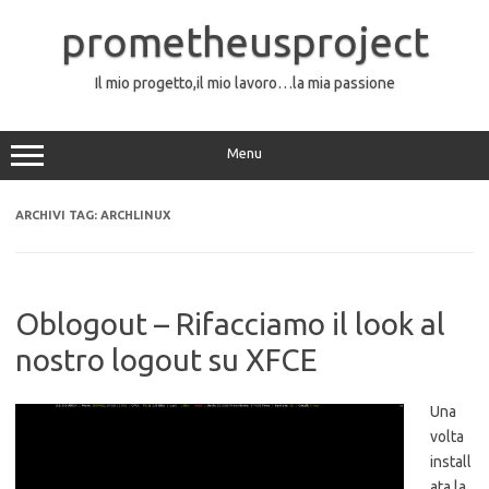
Vai
al
prometheusproject
contenuto
Il mio progetto,il mio lavoro…la mia passione
Menu
ARCHIVI TAG:
ARCHLINUX
Oblogout – Rifacciamo il look al
nostro logout su XFCE
Una
volta
install
ata la