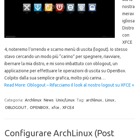
nostra
merav
igliosa
Distro
con
XFCE
4, noteremo l’orrendo e scarno menù di uscita (logout). Io stesso
stavo cercando un modo più “carino” per spegnere, riavviare,
ibernare la mia distro, e mi sono imbattuto con oblogout, un
applicazione per effettuare le operazioni di uscita su OpenBox.
Colpito dalla sua semplice grafica, molto più carina…
Read More: Oblogout – Rifacciamo il look al nostro logout su XFCE »
Categoria:
Archlinux
News
Unix/Linux
Tag:
archlinux
,
Linux
,
OBLOGOUT
,
OPENBOX
,
xfce
,
XFCE4
Configurare ArchLinux (Post