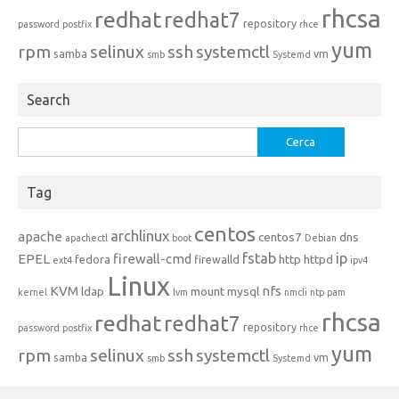
rhcsa
redhat
redhat7
repository
password
postfix
rhce
yum
rpm
selinux
ssh
systemctl
samba
vm
smb
Systemd
Search
Ricerca
per:
Tag
centos
archlinux
apache
centos7
dns
apachectl
boot
Debian
fstab
ip
EPEL
firewall-cmd
http
httpd
fedora
firewalld
ext4
ipv4
Linux
KVM
nfs
ldap
mount
mysql
kernel
lvm
nmcli
ntp
pam
rhcsa
redhat
redhat7
repository
password
postfix
rhce
yum
rpm
selinux
ssh
systemctl
samba
vm
smb
Systemd