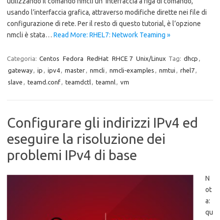
utilizzando il comando nmcli un ‘interfaccia a riga di comando,
usando l’interfaccia grafica, attraverso modifiche dirette nei file di
configurazione di rete. Per il resto di questo tutorial, è l’opzione
nmcli è stata…
Read More: RHEL7: Network Teaming »
Categoria:
Centos
Fedora
RedHat
RHCE 7
Unix/Linux
Tag:
dhcp
,
gateway
,
ip
,
ipv4
,
master
,
nmcli
,
nmcli-examples
,
nmtui
,
rhel7
,
slave
,
teamd.conf
,
teamdctl
,
teamnl
,
vm
Configurare gli indirizzi IPv4 ed
eseguire la risoluzione dei
problemi IPv4 di base
N
ot
a:
qu