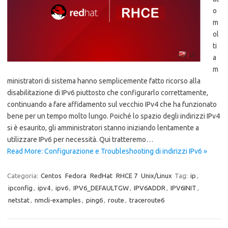
o
m
ol
ti
a
m
ministratori di sistema hanno semplicemente fatto ricorso alla
disabilitazione di IPv6 piuttosto che configurarlo correttamente,
continuando a fare affidamento sul vecchio IPv4 che ha funzionato
bene per un tempo molto lungo. Poiché lo spazio degli indirizzi IPv4
si è esaurito, gli amministratori stanno iniziando lentamente a
utilizzare IPv6 per necessità. Qui tratteremo…
Read More: Configurazione e Troubleshooting di indirizzi IPv6 »
Categoria:
Centos
Fedora
RedHat
RHCE 7
Unix/Linux
Tag:
ip
,
ipconfig
,
ipv4
,
ipv6
,
IPV6_DEFAULTGW
,
IPV6ADDR
,
IPV6INIT
,
netstat
,
nmcli-examples
,
ping6
,
route
,
traceroute6