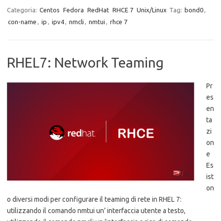
Categoria:
Centos
Fedora
RedHat
RHCE 7
Unix/Linux
Tag:
bond0
,
con-name
,
ip
,
ipv4
,
nmcli
,
nmtui
,
rhce 7
RHEL7: Network Teaming
Pr
es
en
ta
zi
on
e
Es
ist
on
o diversi modi per configurare il teaming di rete in RHEL 7:
utilizzando il comando nmtui un’ interfaccia utente a testo,