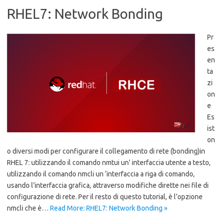
RHEL7: Network Bonding
Pr
es
en
ta
zi
on
e
Es
ist
on
o diversi modi per configurare il collegamento di rete (bonding)in
RHEL 7: utilizzando il comando nmtui un’ interfaccia utente a testo,
utilizzando il comando nmcli un ‘interfaccia a riga di comando,
usando l’interfaccia grafica, attraverso modifiche dirette nei file di
configurazione di rete. Per il resto di questo tutorial, è l’opzione
nmcli che è…
Read More: RHEL7: Network Bonding »