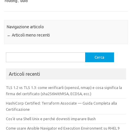
routing
,
uuid
Navigazione articolo
←
Articoli meno recenti
Ricerca
per:
Articoli recenti
TLS 1.2 vs TLS 1.3: come verificarli (openssl, nmap) e cosa significa la
firma del certificato (sha256WithRSA, ECDSA, ecc.)
HashiCorp Certified: Terraform Associate — Guida Completa alla
Certificazione
Cos’è una Shell Unix e perché dovresti imparare Bash
Come usare Ansible Navigator ed Execution Environment su RHEL 9