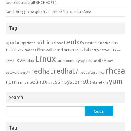
per prepararti all’RHCE EX294
Monitoraggio Raspberry Pi con InfluxDB e Grafana
Tag
centos
archlinux
apache
centos7
dns
apachectl
boot
Debian
fstab
ip
EPEL
firewall-cmd
http
httpd
fedora
firewalld
ext4
ipv4
Linux
KVM
nfs
ldap
mount
mysql
kernel
lvm
nmcli
ntp
pam
rhcsa
redhat
redhat7
repository
password
postfix
rhce
yum
rpm
selinux
ssh
systemctl
samba
vm
smb
Systemd
Search
Ricerca
per:
Tag