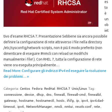
es
to
è
un
ob
iet
tivo d’esame RHCSA 7. Presentazione Sebbene sia ancora possibile
definire la configurazione di rete attraverso i file nella directory
/etc/sysconfig/network-scripts, non è più il modo preferito (non
dimenticare di eseguire #nmcli con reload se modifichi
manualmente i file! ). Con RHEL 7, tutta la configurazione di rete
viene ora eseguita principalmente…
Read More: Configurare gli indirizzi IPv4 ed eseguire la risoluzione
dei problemi… »
Categoria:
Centos
Fedora
RedHat
RHCSA 7
Unix/Linux
Tag:
connessione
,
device
,
dhcp
,
dns
,
firewall
,
firewall-cmd
,
firewalld
,
gateway
,
hostname
,
hostnamectl
,
hosts
,
ifcfg
,
ip
,
ipv4
,
ipv4.dad-
timeout
,
ipv6
,
NetworkManager
,
nmcli
,
nmtui
,
resolv.conf
,
rete
,