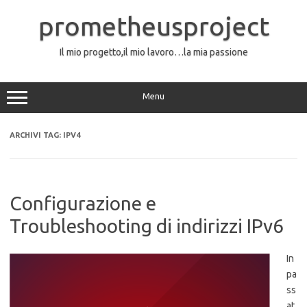
Vai
al
prometheusproject
contenuto
Il mio progetto,il mio lavoro…la mia passione
Menu
ARCHIVI TAG:
IPV4
Configurazione e
Troubleshooting di indirizzi IPv6
In
pa
ss
at