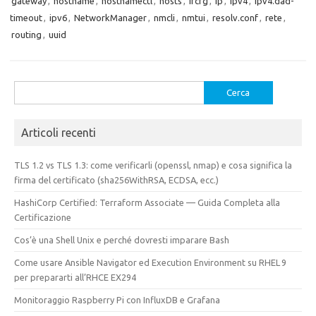
gateway
,
hostname
,
hostnamectl
,
hosts
,
ifcfg
,
ip
,
ipv4
,
ipv4.dad-
timeout
,
ipv6
,
NetworkManager
,
nmcli
,
nmtui
,
resolv.conf
,
rete
,
routing
,
uuid
Ricerca
per:
Articoli recenti
TLS 1.2 vs TLS 1.3: come verificarli (openssl, nmap) e cosa significa la
firma del certificato (sha256WithRSA, ECDSA, ecc.)
HashiCorp Certified: Terraform Associate — Guida Completa alla
Certificazione
Cos’è una Shell Unix e perché dovresti imparare Bash
Come usare Ansible Navigator ed Execution Environment su RHEL 9
per prepararti all’RHCE EX294
Monitoraggio Raspberry Pi con InfluxDB e Grafana