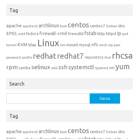
Tag
centos
archlinux
apache
centos7
dns
apachectl
boot
Debian
fstab
ip
EPEL
firewall-cmd
http
httpd
fedora
firewalld
ext4
ipv4
Linux
KVM
nfs
ldap
mount
mysql
kernel
lvm
nmcli
ntp
pam
rhcsa
redhat
redhat7
repository
password
postfix
rhce
yum
rpm
selinux
ssh
systemctl
samba
vm
smb
Systemd
Search
Ricerca
per:
Tag
centos
archlinux
apache
centos7
dns
apachectl
boot
Debian