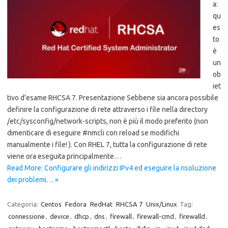
a:
qu
es
to
è
un
ob
iet
tivo d’esame RHCSA 7. Presentazione Sebbene sia ancora possibile
definire la configurazione di rete attraverso i file nella directory
/etc/sysconfig/network-scripts, non è più il modo preferito (non
dimenticare di eseguire #nmcli con reload se modifichi
manualmente i file! ). Con RHEL 7, tutta la configurazione di rete
viene ora eseguita principalmente…
Read More: Configurare gli indirizzi IPv4 ed eseguire la risoluzione
dei problemi… »
Categoria:
Centos
Fedora
RedHat
RHCSA 7
Unix/Linux
Tag:
connessione
,
device
,
dhcp
,
dns
,
firewall
,
firewall-cmd
,
firewalld
,