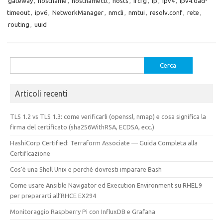
gateway
,
hostname
,
hostnamectl
,
hosts
,
ifcfg
,
ip
,
ipv4
,
ipv4.dad-
timeout
,
ipv6
,
NetworkManager
,
nmcli
,
nmtui
,
resolv.conf
,
rete
,
routing
,
uuid
Ricerca
per:
Articoli recenti
TLS 1.2 vs TLS 1.3: come verificarli (openssl, nmap) e cosa significa la
firma del certificato (sha256WithRSA, ECDSA, ecc.)
HashiCorp Certified: Terraform Associate — Guida Completa alla
Certificazione
Cos’è una Shell Unix e perché dovresti imparare Bash
Come usare Ansible Navigator ed Execution Environment su RHEL 9
per prepararti all’RHCE EX294
Monitoraggio Raspberry Pi con InfluxDB e Grafana