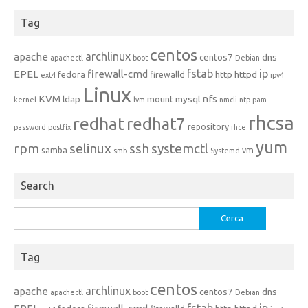
Tag
centos
archlinux
apache
centos7
dns
apachectl
boot
Debian
fstab
ip
EPEL
firewall-cmd
http
httpd
fedora
firewalld
ext4
ipv4
Linux
KVM
nfs
ldap
mount
mysql
kernel
lvm
nmcli
ntp
pam
rhcsa
redhat
redhat7
repository
password
postfix
rhce
yum
rpm
selinux
ssh
systemctl
samba
vm
smb
Systemd
Search
Ricerca
per:
Tag
centos
archlinux
apache
centos7
dns
apachectl
boot
Debian