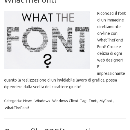
Riconosci il font
di un immagine
direttamente
on-line con
WhatTheFont!
Font! Croce e
delizia di ogni
web designer!
E’
impressionante
quanto la realizzazione di un invidiabile lavoro di grafica, possa
dipendere dalla scelta del carattere giusto!
Categoria:
News
Windows
Windows Client
Tag:
Font
,
MyFont
,
WhatTheFont!