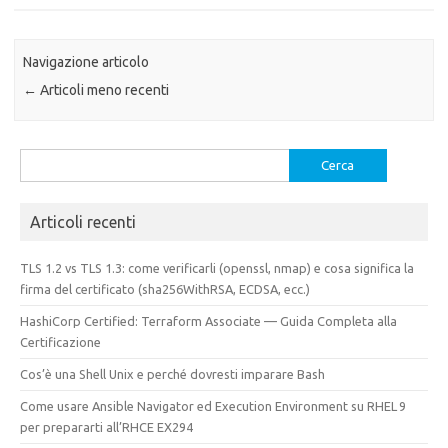
Navigazione articolo
←
Articoli meno recenti
Ricerca
per:
Articoli recenti
TLS 1.2 vs TLS 1.3: come verificarli (openssl, nmap) e cosa significa la
firma del certificato (sha256WithRSA, ECDSA, ecc.)
HashiCorp Certified: Terraform Associate — Guida Completa alla
Certificazione
Cos’è una Shell Unix e perché dovresti imparare Bash
Come usare Ansible Navigator ed Execution Environment su RHEL 9
per prepararti all’RHCE EX294