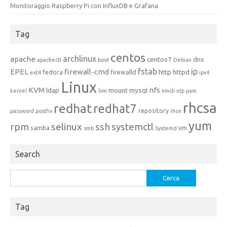
Monitoraggio Raspberry Pi con InfluxDB e Grafana
Tag
centos
archlinux
apache
centos7
dns
apachectl
boot
Debian
fstab
ip
EPEL
firewall-cmd
http
httpd
fedora
firewalld
ext4
ipv4
Linux
KVM
nfs
ldap
mount
mysql
kernel
lvm
nmcli
ntp
pam
rhcsa
redhat
redhat7
repository
password
postfix
rhce
yum
rpm
selinux
ssh
systemctl
samba
vm
smb
Systemd
Search
Ricerca
per:
Tag