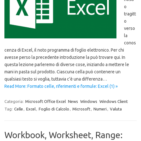
o
tragitt
o
verso
la
conos
cenza di Excel, il noto programma di foglio elettronico. Per chi
avesse perso la precedente introduzione la può trovare qui. In
questa lezione parleremo di diverse cose, iniziando a mettere le
mani in pasta sul prodotto. Ciascuna cella può contenere un
qualsiasi testo si voglia, tuttavia c’è una differenza…
Read More: Formato celle, riferimenti e formule: Excel (1) »
Categoria:
Microsoft Office Excel
News
Windows
Windows Client
Tag:
Celle
,
Excel
,
Foglio di Calcolo
,
Microsoft
,
Numeri
,
Valuta
Workbook, Worksheet, Range: