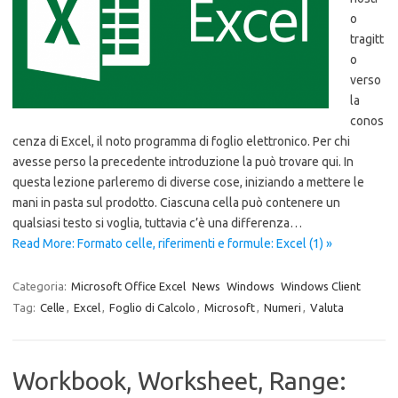
o
tragitt
o
verso
la
conos
cenza di Excel, il noto programma di foglio elettronico. Per chi
avesse perso la precedente introduzione la può trovare qui. In
questa lezione parleremo di diverse cose, iniziando a mettere le
mani in pasta sul prodotto. Ciascuna cella può contenere un
qualsiasi testo si voglia, tuttavia c’è una differenza…
Read More: Formato celle, riferimenti e formule: Excel (1) »
Categoria:
Microsoft Office Excel
News
Windows
Windows Client
Tag:
Celle
,
Excel
,
Foglio di Calcolo
,
Microsoft
,
Numeri
,
Valuta
Workbook, Worksheet, Range: