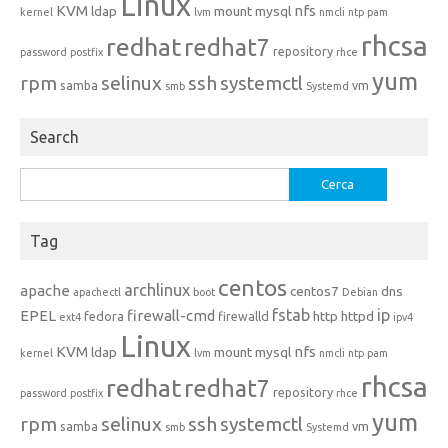
Linux
KVM
nfs
ldap
mount
mysql
kernel
lvm
nmcli
ntp
pam
rhcsa
redhat
redhat7
repository
password
postfix
rhce
yum
rpm
selinux
ssh
systemctl
samba
vm
smb
Systemd
Search
Ricerca
per:
Tag
centos
archlinux
apache
centos7
dns
apachectl
boot
Debian
fstab
ip
EPEL
firewall-cmd
http
httpd
fedora
firewalld
ext4
ipv4
Linux
KVM
nfs
ldap
mount
mysql
kernel
lvm
nmcli
ntp
pam
rhcsa
redhat
redhat7
repository
password
postfix
rhce
yum
rpm
selinux
ssh
systemctl
samba
vm
smb
Systemd