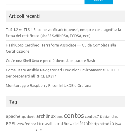
per:
Articoli recenti
TLS 1.2 vs TLS 1.3: come verificarli (openssl, nmap) e cosa significa la
firma del certificato (sha256WithRSA, ECDSA, ecc.)
HashiCorp Certified: Terraform Associate — Guida Completa alla
Certificazione
Cos’è una Shell Unix e perché dovresti imparare Bash
Come usare Ansible Navigator ed Execution Environment su RHEL 9
per prepararti all’RHCE EX294
Monitoraggio Raspberry Pi con InfluxDB e Grafana
Tag
centos
archlinux
apache
centos7
dns
apachectl
boot
Debian
fstab
ip
EPEL
firewall-cmd
http
httpd
fedora
firewalld
ext4
ipv4