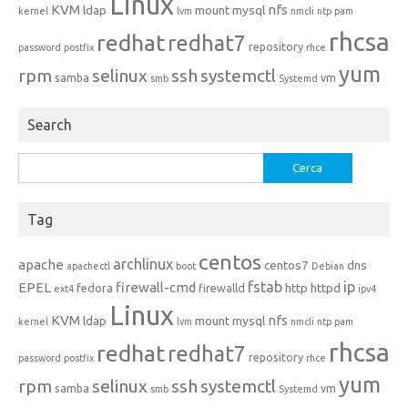
Linux
KVM
nfs
ldap
mount
mysql
kernel
lvm
nmcli
ntp
pam
rhcsa
redhat
redhat7
repository
password
postfix
rhce
yum
rpm
selinux
ssh
systemctl
samba
vm
smb
Systemd
Search
Ricerca
per:
Tag
centos
archlinux
apache
centos7
dns
apachectl
boot
Debian
fstab
ip
EPEL
firewall-cmd
http
httpd
fedora
firewalld
ext4
ipv4
Linux
KVM
nfs
ldap
mount
mysql
kernel
lvm
nmcli
ntp
pam
rhcsa
redhat
redhat7
repository
password
postfix
rhce
yum
rpm
selinux
ssh
systemctl
samba
vm
smb
Systemd