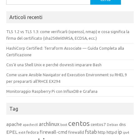
per:
Articoli recenti
TLS 1.2 vs TLS 1.3: come verificarli (openssl, nmap) e cosa significa la
firma del certificato (sha256WithRSA, ECDSA, ecc.)
HashiCorp Certified: Terraform Associate — Guida Completa alla
Certificazione
Cos’è una Shell Unix e perché dovresti imparare Bash
Come usare Ansible Navigator ed Execution Environment su RHEL 9
per prepararti all’RHCE EX294
Monitoraggio Raspberry Pi con InfluxDB e Grafana
Tag
centos
archlinux
apache
centos7
dns
apachectl
boot
Debian
fstab
ip
EPEL
firewall-cmd
http
httpd
fedora
firewalld
ext4
ipv4