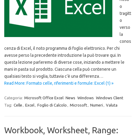
o
tragitt
o
verso
la
conos
cenza di Excel, il noto programma di foglio elettronico. Per chi
avesse perso la precedente introduzione la può trovare qui. In
questa lezione parleremo di diverse cose, iniziando a mettere le
mani in pasta sul prodotto. Ciascuna cella può contenere un
qualsiasi testo si voglia, tuttavia c’è una differenza…
Read More: Formato celle, riferimenti e formule: Excel (1) »
Categoria:
Microsoft Office Excel
News
Windows
Windows Client
Tag:
Celle
,
Excel
,
Foglio di Calcolo
,
Microsoft
,
Numeri
,
Valuta
Workbook, Worksheet, Range: