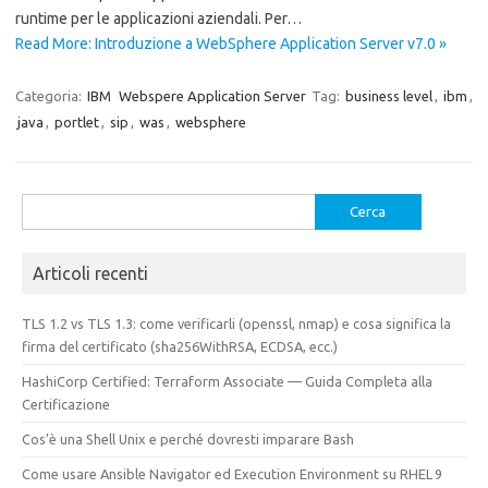
runtime per le applicazioni aziendali. Per…
Read More: Introduzione a WebSphere Application Server v7.0 »
Categoria:
IBM
Webspere Application Server
Tag:
business level
,
ibm
,
java
,
portlet
,
sip
,
was
,
websphere
Ricerca
per:
Articoli recenti
TLS 1.2 vs TLS 1.3: come verificarli (openssl, nmap) e cosa significa la
firma del certificato (sha256WithRSA, ECDSA, ecc.)
HashiCorp Certified: Terraform Associate — Guida Completa alla
Certificazione
Cos’è una Shell Unix e perché dovresti imparare Bash
Come usare Ansible Navigator ed Execution Environment su RHEL 9