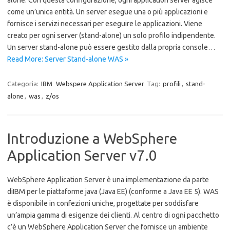
alone. Con questa configurazione, ogni application server agisce
come un’unica entità. Un server esegue una o più applicazioni e
fornisce i servizi necessari per eseguire le applicazioni. Viene
creato per ogni server (stand-alone) un solo profilo indipendente.
Un server stand-alone può essere gestito dalla propria console…
Read More: Server Stand-alone WAS »
Categoria:
IBM
Webspere Application Server
Tag:
profili
,
stand-
alone
,
was
,
z/os
Introduzione a WebSphere
Application Server v7.0
WebSphere Application Server è una implementazione da parte
diIBM per le piattaforme java (Java EE) (conforme a Java EE 5). WAS
è disponibile in confezioni uniche, progettate per soddisfare
un’ampia gamma di esigenze dei clienti. Al centro di ogni pacchetto
c’è un WebSphere Application Server che fornisce un ambiente