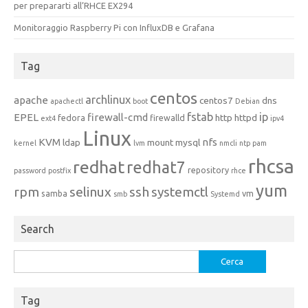
per prepararti all’RHCE EX294
Monitoraggio Raspberry Pi con InfluxDB e Grafana
Tag
centos
archlinux
apache
centos7
dns
apachectl
boot
Debian
fstab
ip
EPEL
firewall-cmd
http
httpd
fedora
firewalld
ext4
ipv4
Linux
KVM
nfs
ldap
mount
mysql
kernel
lvm
nmcli
ntp
pam
rhcsa
redhat
redhat7
repository
password
postfix
rhce
yum
rpm
selinux
ssh
systemctl
samba
vm
smb
Systemd
Search
Ricerca
per:
Tag