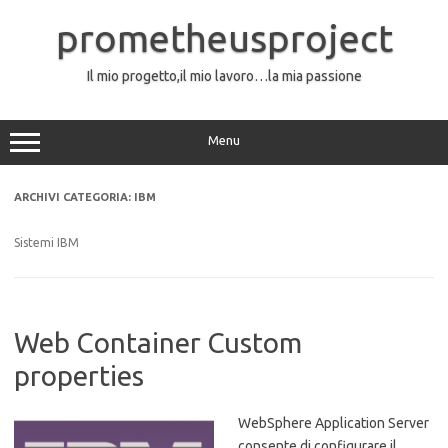
Vai
al
prometheusproject
contenuto
Il mio progetto,il mio lavoro…la mia passione
Menu
ARCHIVI CATEGORIA:
IBM
Sistemi IBM
Web Container Custom
properties
WebSphere Application Server
consente di configurare il