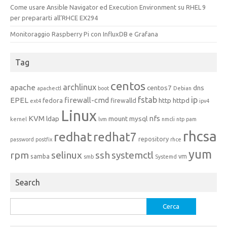
Come usare Ansible Navigator ed Execution Environment su RHEL 9
per prepararti all’RHCE EX294
Monitoraggio Raspberry Pi con InfluxDB e Grafana
Tag
centos
archlinux
apache
centos7
dns
apachectl
boot
Debian
fstab
ip
EPEL
firewall-cmd
http
httpd
fedora
firewalld
ext4
ipv4
Linux
KVM
nfs
ldap
mount
mysql
kernel
lvm
nmcli
ntp
pam
rhcsa
redhat
redhat7
repository
password
postfix
rhce
yum
rpm
selinux
ssh
systemctl
samba
vm
smb
Systemd
Search
Ricerca
per: