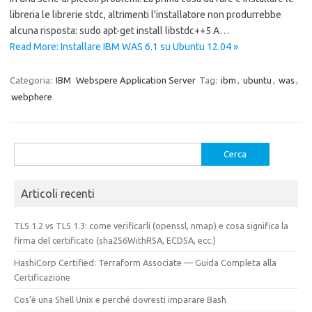
libreria le librerie stdc, altrimenti l’installatore non produrrebbe
alcuna risposta: sudo apt-get install libstdc++5 A…
Read More: Installare IBM WAS 6.1 su Ubuntu 12.04 »
Categoria:
IBM
Webspere Application Server
Tag:
ibm
,
ubuntu
,
was
,
webphere
Ricerca
per:
Articoli recenti
TLS 1.2 vs TLS 1.3: come verificarli (openssl, nmap) e cosa significa la
firma del certificato (sha256WithRSA, ECDSA, ecc.)
HashiCorp Certified: Terraform Associate — Guida Completa alla
Certificazione
Cos’è una Shell Unix e perché dovresti imparare Bash