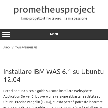
Vai
al
prometheusproject
contenuto
Il mio progetto,il mio lavoro…la mia passione
Menu
ARCHIVI TAG:
WEBPHERE
Installare IBM WAS 6.1 su Ubuntu
12.04
Eccoci per una piccola guida su come installare WebSphere
Application Server 6.1, ovvero una versione abbastanza datata su
Ubuntu Precise Pangolin (12.04), questo perchè potreste incorrere
in una serie di piccoli problemi. La prima cosa da fare è installare le