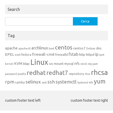
Search
Ricerca
per:
Tag
centos
archlinux
apache
centos7
dns
apachectl
boot
Debian
fstab
ip
EPEL
firewall-cmd
http
httpd
fedora
firewalld
ext4
ipv4
Linux
KVM
nfs
ldap
mount
mysql
kernel
lvm
nmcli
ntp
pam
rhcsa
redhat
redhat7
repository
password
postfix
rhce
yum
rpm
selinux
ssh
systemctl
samba
vm
smb
Systemd
custom footer text left
custom footer text right