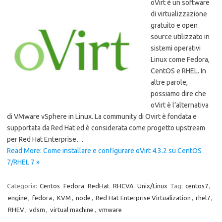
oVirt è un software
di virtualizzazione
gratuito e open
source utilizzato in
sistemi operativi
Linux come Fedora,
CentOS e RHEL. In
altre parole,
possiamo dire che
oVirt è l’alternativa
di VMware vSphere in Linux. La community di Ovirt è fondata e
supportata da Red Hat ed è considerata come progetto upstream
per Red Hat Enterprise…
Read More: Come installare e configurare oVirt 4.3.2 su CentOS
7/RHEL 7 »
Categoria:
Centos
Fedora
RedHat
RHCVA
Unix/Linux
Tag:
centos7
,
engine
,
fedora
,
KVM
,
node
,
Red Hat Enterprise Virtualization
,
rhel7
,
RHEV
,
vdsm
,
virtual machine
,
vmware