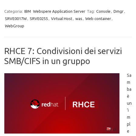
Categoria:
IBM
Webspere Application Server
Tag:
Console
,
Dmgr
,
SRVE0017W
,
SRVE0255
,
Virtual Host
,
was
,
Web container
,
WebGroup
RHCE 7: Condivisioni dei servizi
SMB/CIFS in un gruppo
Sa
m
ba
è
un
’i
m
pl
e