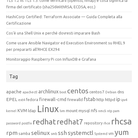
TLS 1.2 vs TLS 1.3: come verificarli (openssl, nmap) e cosa significa la
firma del certificato (sha256WithRSA, ECDSA, ecc.)
HashiCorp Certified: Terraform Associate — Guida Completa alla
Certificazione
Cos’è una Shell Unix e perché dovresti imparare Bash
Come usare Ansible Navigator ed Execution Environment su RHEL 9
per prepararti all’RHCE EX294
Monitoraggio Raspberry Pi con InfluxDB e Grafana
Tag
centos
archlinux
apache
centos7
dns
apachectl
boot
Debian
fstab
ip
EPEL
firewall-cmd
http
httpd
fedora
firewalld
ext4
ipv4
Linux
KVM
nfs
ldap
mount
mysql
kernel
lvm
nmcli
ntp
pam
rhcsa
redhat
redhat7
repository
password
postfix
rhce
yum
rpm
selinux
ssh
systemctl
samba
vm
smb
Systemd