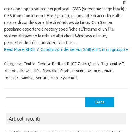
m
entazione open source dei protocolli SMB (server message block) e
CIFS (Common Internet File System), ci consente di accedere alle
risorse di condivisione file di Windows da Linux. Con Samba
possiamo esportare directory specifiche all’interno di un file
system attraverso la rete ad altri client Windows o Linux,
permettendoci di condividere vari file…
Read More: RHCE 7: Condivisioni dei servizi SMB/CIFS in un gruppo »
Categoria:
Centos
Fedora
RedHat
RHCE 7
Unix/Linux
Tag:
centos7
,
chmod
,
chown
,
cifs
,
firewalld
,
fstab
,
mount
,
NetBIOS
,
NMB
,
redhat7
,
samba
,
SetGID
,
smb
,
systemctl
Ricerca
per:
Articoli recenti