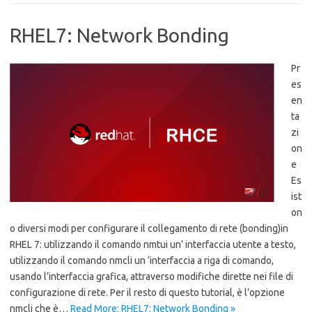
RHEL7: Network Bonding
Pr
es
en
ta
zi
on
e
Es
ist
on
o diversi modi per configurare il collegamento di rete (bonding)in
RHEL 7: utilizzando il comando nmtui un’ interfaccia utente a testo,
utilizzando il comando nmcli un ‘interfaccia a riga di comando,
usando l’interfaccia grafica, attraverso modifiche dirette nei file di
configurazione di rete. Per il resto di questo tutorial, è l’opzione
nmcli che è…
Read More: RHEL7: Network Bonding »