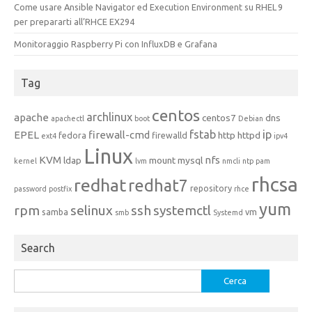
Come usare Ansible Navigator ed Execution Environment su RHEL 9
per prepararti all’RHCE EX294
Monitoraggio Raspberry Pi con InfluxDB e Grafana
Tag
centos
archlinux
apache
centos7
dns
apachectl
boot
Debian
fstab
ip
EPEL
firewall-cmd
http
httpd
fedora
firewalld
ext4
ipv4
Linux
KVM
nfs
ldap
mount
mysql
kernel
lvm
nmcli
ntp
pam
rhcsa
redhat
redhat7
repository
password
postfix
rhce
yum
rpm
selinux
ssh
systemctl
samba
vm
smb
Systemd
Search
Ricerca
per: