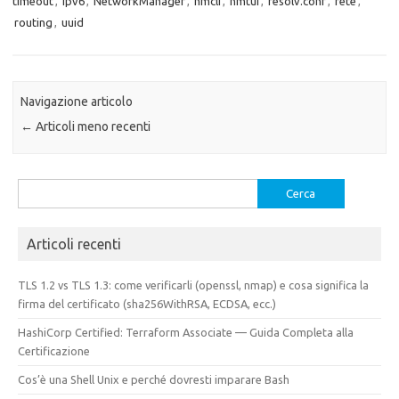
timeout
,
ipv6
,
NetworkManager
,
nmcli
,
nmtui
,
resolv.conf
,
rete
,
routing
,
uuid
Navigazione articolo
←
Articoli meno recenti
Ricerca
per:
Articoli recenti
TLS 1.2 vs TLS 1.3: come verificarli (openssl, nmap) e cosa significa la
firma del certificato (sha256WithRSA, ECDSA, ecc.)
HashiCorp Certified: Terraform Associate — Guida Completa alla
Certificazione
Cos’è una Shell Unix e perché dovresti imparare Bash