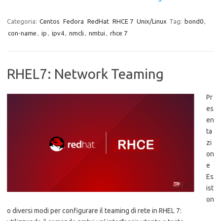
Categoria:
Centos
Fedora
RedHat
RHCE 7
Unix/Linux
Tag:
bond0
,
con-name
,
ip
,
ipv4
,
nmcli
,
nmtui
,
rhce 7
RHEL7: Network Teaming
Pr
es
en
ta
zi
on
e
Es
ist
on
o diversi modi per configurare il teaming di rete in RHEL 7: