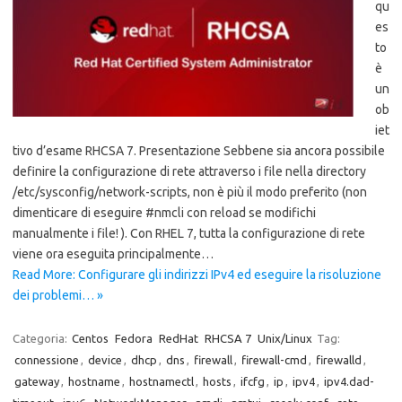
qu
es
to
è
un
ob
iet
tivo d’esame RHCSA 7. Presentazione Sebbene sia ancora possibile
definire la configurazione di rete attraverso i file nella directory
/etc/sysconfig/network-scripts, non è più il modo preferito (non
dimenticare di eseguire #nmcli con reload se modifichi
manualmente i file! ). Con RHEL 7, tutta la configurazione di rete
viene ora eseguita principalmente…
Read More: Configurare gli indirizzi IPv4 ed eseguire la risoluzione
dei problemi… »
Categoria:
Centos
Fedora
RedHat
RHCSA 7
Unix/Linux
Tag:
connessione
,
device
,
dhcp
,
dns
,
firewall
,
firewall-cmd
,
firewalld
,
gateway
,
hostname
,
hostnamectl
,
hosts
,
ifcfg
,
ip
,
ipv4
,
ipv4.dad-