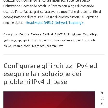
utilizzando il comando nmtui un’ interfaccia utente a testo,
utilizzando il comando nmcli un ‘interfaccia a riga di comando,
usando l’interfaccia grafica, attraverso modifiche dirette nei file di
configurazione di rete. Per il resto di questo tutorial, è l’opzione
nmcli è stata…
Read More: RHEL7: Network Teaming »
Categoria:
Centos
Fedora
RedHat
RHCE 7
Unix/Linux
Tag:
dhcp
,
gateway
,
ip
,
ipv4
,
master
,
nmcli
,
nmcli-examples
,
nmtui
,
rhel7
,
slave
,
teamd.conf
,
teamdctl
,
teamnl
,
vm
Configurare gli indirizzi IPv4 ed
eseguire la risoluzione dei
problemi IPv4 di base
N
ot
a: