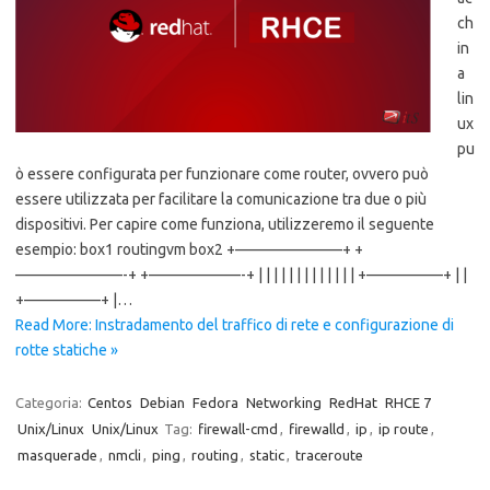
ch
in
a
lin
ux
pu
ò essere configurata per funzionare come router, ovvero può
essere utilizzata per facilitare la comunicazione tra due o più
dispositivi. Per capire come funziona, utilizzeremo il seguente
esempio: box1 routingvm box2 +———————+ +
———————-+ +——————-+ | | | | | | | | | | | | | +—————+ | |
+—————+ |…
Read More: Instradamento del traffico di rete e configurazione di
rotte statiche »
Categoria:
Centos
Debian
Fedora
Networking
RedHat
RHCE 7
Unix/Linux
Unix/Linux
Tag:
firewall-cmd
,
firewalld
,
ip
,
ip route
,
masquerade
,
nmcli
,
ping
,
routing
,
static
,
traceroute