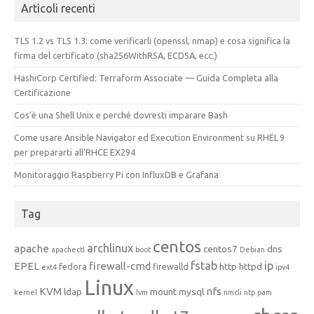
Articoli recenti
TLS 1.2 vs TLS 1.3: come verificarli (openssl, nmap) e cosa significa la
firma del certificato (sha256WithRSA, ECDSA, ecc.)
HashiCorp Certified: Terraform Associate — Guida Completa alla
Certificazione
Cos’è una Shell Unix e perché dovresti imparare Bash
Come usare Ansible Navigator ed Execution Environment su RHEL 9
per prepararti all’RHCE EX294
Monitoraggio Raspberry Pi con InfluxDB e Grafana
Tag
centos
archlinux
apache
centos7
dns
apachectl
boot
Debian
fstab
ip
EPEL
firewall-cmd
http
httpd
fedora
firewalld
ext4
ipv4
Linux
KVM
nfs
ldap
mount
mysql
kernel
lvm
nmcli
ntp
pam