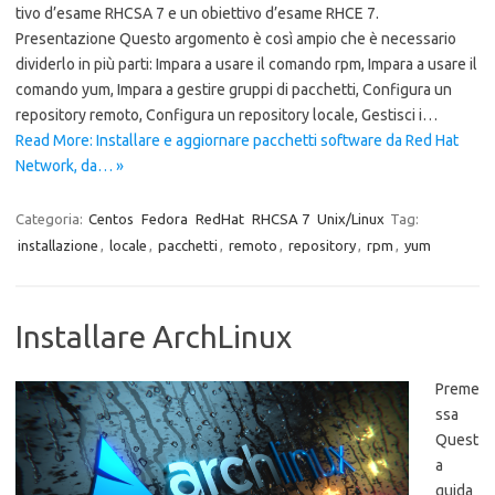
tivo d’esame RHCSA 7 e un obiettivo d’esame RHCE 7.
Presentazione Questo argomento è così ampio che è necessario
dividerlo in più parti: Impara a usare il comando rpm, Impara a usare il
comando yum, Impara a gestire gruppi di pacchetti, Configura un
repository remoto, Configura un repository locale, Gestisci i…
Read More: Installare e aggiornare pacchetti software da Red Hat
Network, da… »
Categoria:
Centos
Fedora
RedHat
RHCSA 7
Unix/Linux
Tag:
installazione
,
locale
,
pacchetti
,
remoto
,
repository
,
rpm
,
yum
Installare ArchLinux
Preme
ssa
Quest
a
guida