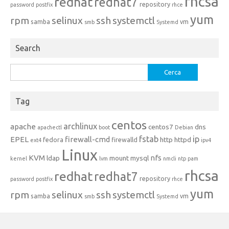
rhcsa
redhat
redhat7
repository
password
postfix
rhce
yum
rpm
selinux
ssh
systemctl
samba
vm
smb
Systemd
Search
Ricerca
per:
Tag
centos
archlinux
apache
centos7
dns
apachectl
boot
Debian
fstab
ip
EPEL
firewall-cmd
http
httpd
fedora
firewalld
ext4
ipv4
Linux
KVM
nfs
ldap
mount
mysql
kernel
lvm
nmcli
ntp
pam
rhcsa
redhat
redhat7
repository
password
postfix
rhce
yum
rpm
selinux
ssh
systemctl
samba
vm
smb
Systemd