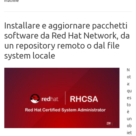
machine
Installare e aggiornare pacchetti
software da Red Hat Network, da
un repository remoto o dal file
system locale
N
ot
a:
qu
es
to
è
un
ob
iet