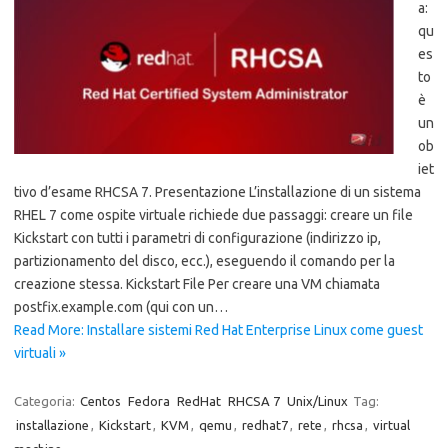
a:
qu
es
to
è
un
ob
iet
tivo d’esame RHCSA 7. Presentazione L’installazione di un sistema
RHEL 7 come ospite virtuale richiede due passaggi: creare un file
Kickstart con tutti i parametri di configurazione (indirizzo ip,
partizionamento del disco, ecc.), eseguendo il comando per la
creazione stessa. Kickstart File Per creare una VM chiamata
postfix.example.com (qui con un…
Read More: Installare sistemi Red Hat Enterprise Linux come guest
virtuali »
Categoria:
Centos
Fedora
RedHat
RHCSA 7
Unix/Linux
Tag:
installazione
,
Kickstart
,
KVM
,
qemu
,
redhat7
,
rete
,
rhcsa
,
virtual