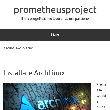
Vai
al
prometheusproject
contenuto
Il mio progetto,il mio lavoro…la mia passione
Menu
ARCHIVI TAG:
DISTRO
Installare ArchLinux
Preme
ssa
Quest
a
guida