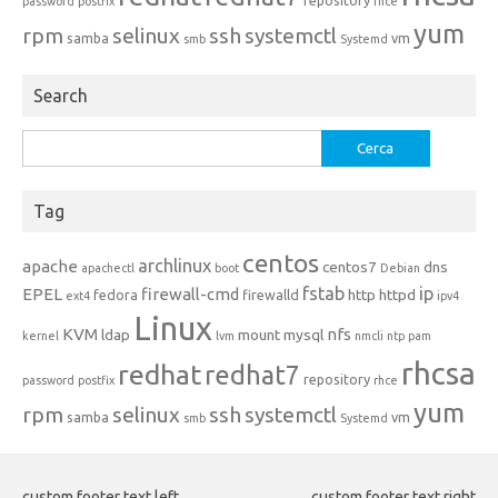
repository
password
postfix
rhce
yum
rpm
selinux
ssh
systemctl
samba
vm
smb
Systemd
Search
Ricerca
per:
Tag
centos
archlinux
apache
centos7
dns
apachectl
boot
Debian
fstab
ip
EPEL
firewall-cmd
http
httpd
fedora
firewalld
ext4
ipv4
Linux
KVM
nfs
ldap
mount
mysql
kernel
lvm
nmcli
ntp
pam
rhcsa
redhat
redhat7
repository
password
postfix
rhce
yum
rpm
selinux
ssh
systemctl
samba
vm
smb
Systemd
custom footer text left
custom footer text right