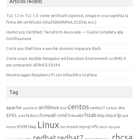
Articoli recenti
TLS 1.2 vs TLS 1.3: come verificarli (openssl, nmap) e cosa significa la
firma del certificato (sha256WithRSA, ECDSA, ecc.)
HashiCorp Certified: Terraform Associate — Guida Completa alla
Certificazione
Cos’è una Shell Unix e perché dovresti imparare Bash
Come usare Ansible Navigator ed Execution Environment su RHEL 9
per prepararti all’RHCE EX294
Monitoraggio Raspberry Pi con InfluxDB e Grafana
Tag
centos
archlinux
apache
centos7
dns
apachectl
boot
Debian
fstab
ip
EPEL
firewall-cmd
http
httpd
fedora
firewalld
ext4
ipv4
Linux
KVM
nfs
ldap
mount
mysql
kernel
lvm
nmcli
ntp
pam
rhcsa
redhat
redhat7