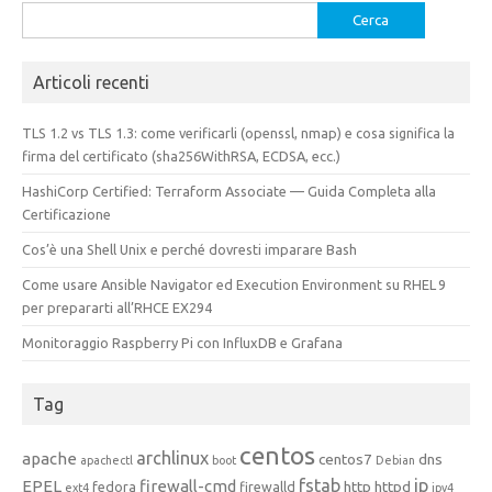
Ricerca
per:
Articoli recenti
TLS 1.2 vs TLS 1.3: come verificarli (openssl, nmap) e cosa significa la
firma del certificato (sha256WithRSA, ECDSA, ecc.)
HashiCorp Certified: Terraform Associate — Guida Completa alla
Certificazione
Cos’è una Shell Unix e perché dovresti imparare Bash
Come usare Ansible Navigator ed Execution Environment su RHEL 9
per prepararti all’RHCE EX294
Monitoraggio Raspberry Pi con InfluxDB e Grafana
Tag
centos
archlinux
apache
centos7
dns
apachectl
boot
Debian
fstab
ip
EPEL
firewall-cmd
http
httpd
fedora
firewalld
ext4
ipv4