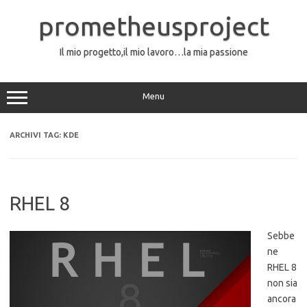
Vai
al
prometheusproject
contenuto
Il mio progetto,il mio lavoro…la mia passione
Menu
ARCHIVI TAG:
KDE
RHEL 8
Sebbe
ne
RHEL 8
non sia
ancora