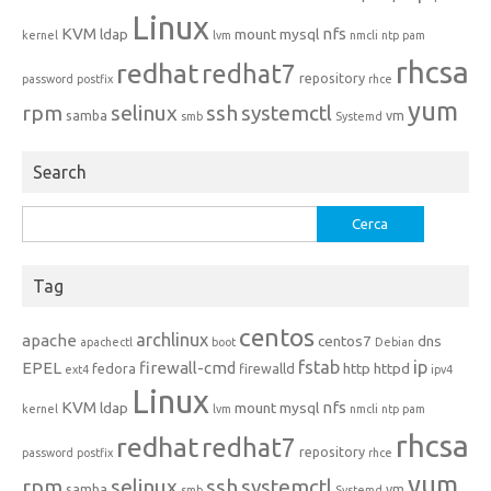
Linux
KVM
nfs
ldap
mount
mysql
kernel
lvm
nmcli
ntp
pam
rhcsa
redhat
redhat7
repository
password
postfix
rhce
yum
rpm
selinux
ssh
systemctl
samba
vm
smb
Systemd
Search
Ricerca
per:
Tag
centos
archlinux
apache
centos7
dns
apachectl
boot
Debian
fstab
ip
EPEL
firewall-cmd
http
httpd
fedora
firewalld
ext4
ipv4
Linux
KVM
nfs
ldap
mount
mysql
kernel
lvm
nmcli
ntp
pam
rhcsa
redhat
redhat7
repository
password
postfix
rhce
yum
rpm
selinux
ssh
systemctl
samba
vm
smb
Systemd