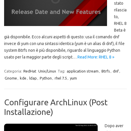
stato
rilascia
to,
RHEL 8
Beta è
già disponibile. Ecco alcuni aspetti di questo: usa il comando dnf
invece di yum con una sintassi identica (yum è un alias di dnf), il file
system Btrfs non è più disponibile, riguardo al linguaggio Python
usato per la maggior parte degli script…
Read More: RHEL 8 »
Categoria:
RedHat
Unix/Linux
Tag:
application stream
,
Btrfs
,
dnf
,
Gnome
,
kde
,
ldap
,
Python
,
rhel 7.5
,
yum
Configurare ArchLinux (Post
Installazione)
Dopo aver