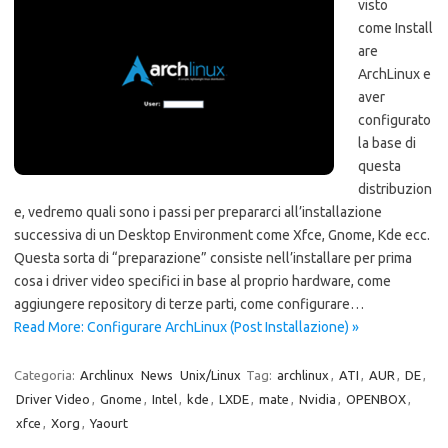
visto
come Install
are
ArchLinux e
aver
configurato
la base di
questa
distribuzion
e, vedremo quali sono i passi per prepararci all’installazione
successiva di un Desktop Environment come Xfce, Gnome, Kde ecc.
Questa sorta di “preparazione” consiste nell’installare per prima
cosa i driver video specifici in base al proprio hardware, come
aggiungere repository di terze parti, come configurare…
Read More: Configurare ArchLinux (Post Installazione) »
Categoria:
Archlinux
News
Unix/Linux
Tag:
archlinux
,
ATI
,
AUR
,
DE
,
Driver Video
,
Gnome
,
Intel
,
kde
,
LXDE
,
mate
,
Nvidia
,
OPENBOX
,
xfce
,
Xorg
,
Yaourt