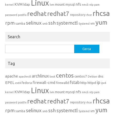
Linux
KVM
nfs
ldap
mount
mysql
kernel
lvm
nmcli
ntp
pam
rhcsa
redhat
redhat7
repository
password
postfix
rhce
yum
rpm
selinux
ssh
systemctl
samba
vm
smb
Systemd
Search
Ricerca
per:
Tag
centos
archlinux
apache
centos7
dns
apachectl
boot
Debian
fstab
ip
EPEL
firewall-cmd
http
httpd
fedora
firewalld
ext4
ipv4
Linux
KVM
nfs
ldap
mount
mysql
kernel
lvm
nmcli
ntp
pam
rhcsa
redhat
redhat7
repository
password
postfix
rhce
yum
rpm
selinux
ssh
systemctl
samba
vm
smb
Systemd