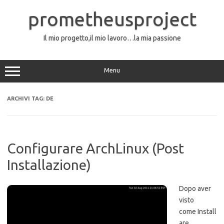
Vai
al
prometheusproject
contenuto
Il mio progetto,il mio lavoro…la mia passione
Menu
ARCHIVI TAG:
DE
Configurare ArchLinux (Post
Installazione)
Dopo aver
visto
come Install
are