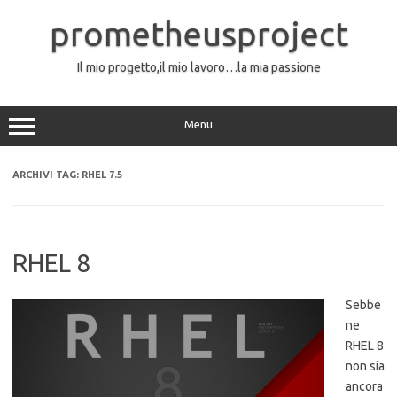
Vai
al
prometheusproject
contenuto
Il mio progetto,il mio lavoro…la mia passione
Menu
ARCHIVI TAG:
RHEL 7.5
RHEL 8
Sebbe
ne
RHEL 8
non sia
ancora