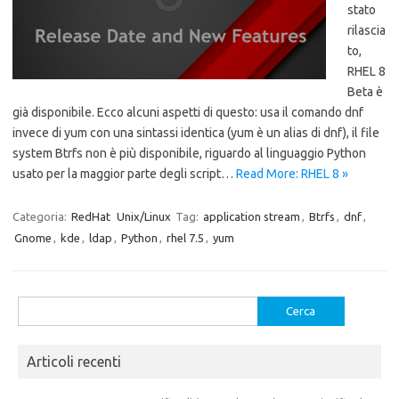
stato
rilascia
to,
RHEL 8
Beta è
già disponibile. Ecco alcuni aspetti di questo: usa il comando dnf
invece di yum con una sintassi identica (yum è un alias di dnf), il file
system Btrfs non è più disponibile, riguardo al linguaggio Python
usato per la maggior parte degli script…
Read More: RHEL 8 »
Categoria:
RedHat
Unix/Linux
Tag:
application stream
,
Btrfs
,
dnf
,
Gnome
,
kde
,
ldap
,
Python
,
rhel 7.5
,
yum
Ricerca
per:
Articoli recenti