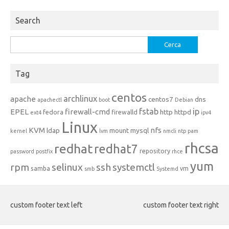
Search
Ricerca
per:
Tag
centos
archlinux
apache
centos7
dns
apachectl
boot
Debian
fstab
ip
EPEL
firewall-cmd
http
httpd
fedora
firewalld
ext4
ipv4
Linux
KVM
nfs
ldap
mount
mysql
kernel
lvm
nmcli
ntp
pam
rhcsa
redhat
redhat7
repository
password
postfix
rhce
yum
rpm
selinux
ssh
systemctl
samba
vm
smb
Systemd
custom footer text left
custom footer text right