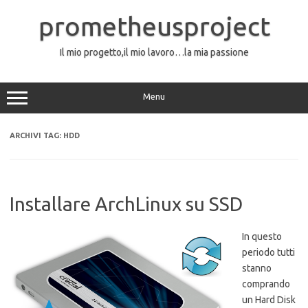
Vai
al
prometheusproject
contenuto
Il mio progetto,il mio lavoro…la mia passione
Menu
ARCHIVI TAG:
HDD
Installare ArchLinux su SSD
In questo
periodo tutti
stanno
comprando
un Hard Disk