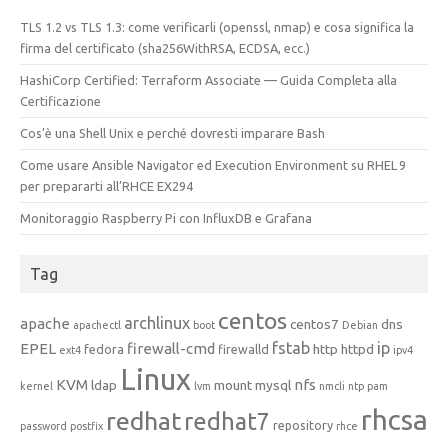
TLS 1.2 vs TLS 1.3: come verificarli (openssl, nmap) e cosa significa la
firma del certificato (sha256WithRSA, ECDSA, ecc.)
HashiCorp Certified: Terraform Associate — Guida Completa alla
Certificazione
Cos’è una Shell Unix e perché dovresti imparare Bash
Come usare Ansible Navigator ed Execution Environment su RHEL 9
per prepararti all’RHCE EX294
Monitoraggio Raspberry Pi con InfluxDB e Grafana
Tag
centos
archlinux
apache
centos7
dns
apachectl
boot
Debian
fstab
ip
EPEL
firewall-cmd
http
httpd
fedora
firewalld
ext4
ipv4
Linux
KVM
nfs
ldap
mount
mysql
kernel
lvm
nmcli
ntp
pam
rhcsa
redhat
redhat7
repository
password
postfix
rhce