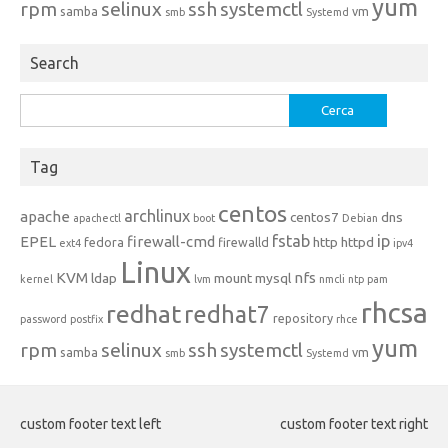
yum
rpm
selinux
ssh
systemctl
samba
vm
smb
Systemd
Search
Ricerca
per:
Tag
centos
archlinux
apache
centos7
dns
apachectl
boot
Debian
fstab
ip
EPEL
firewall-cmd
http
httpd
fedora
firewalld
ext4
ipv4
Linux
KVM
nfs
ldap
mount
mysql
kernel
lvm
nmcli
ntp
pam
rhcsa
redhat
redhat7
repository
password
postfix
rhce
yum
rpm
selinux
ssh
systemctl
samba
vm
smb
Systemd
custom footer text left
custom footer text right