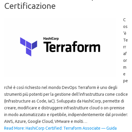
Certificazione
C
os
’è
Te
rr
af
or
m
e
pe
rché è così richiesto nel mondo DevOps Terraform è uno degli
strumenti più potenti per la gestione dell’infrastruttura come codice
(Infrastructure as Code, IaC). Sviluppato da HashiCorp, permette di
creare, modificare e distruggere infrastrutture cloud o on-premise
in modo automatizzato e ripetibile, indipendentemente dal provider:
AWS, Azure, Google Cloud, VMware e molti…
Read More: HashiCorp Certified: Terraform Associate — Guida