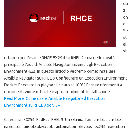
du
zi
on
e
Se
st
ai
st
udiando per l’esame RHCE EX294 su RHEL 9, una delle novità
principali è l’uso di Ansible Navigator insieme agli Execution
Environment (EE). In questo articolo vedremo come: Installare
Ansible Navigator su RHEL 9 Configurare un Execution Environment
Docker Eseguire un playbook sicuro al 100% Fornire riferimenti a
documentazione ufficiale e approfondimenti Installazione…
Read More: Come usare Ansible Navigator ed Execution
Environment su RHEL 9 per… »
Categoria:
EX294
RedHat
RHEL 9
Unix/Linux
Tag:
ansible
,
ansible
navigator
,
ansible playbook
,
automation
,
devops
,
ex294
,
execution