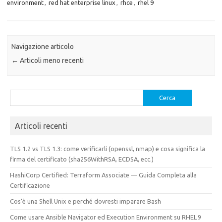
environment
,
red hat enterprise linux
,
rhce
,
rhel 9
Navigazione articolo
←
Articoli meno recenti
Ricerca
per:
Articoli recenti
TLS 1.2 vs TLS 1.3: come verificarli (openssl, nmap) e cosa significa la
firma del certificato (sha256WithRSA, ECDSA, ecc.)
HashiCorp Certified: Terraform Associate — Guida Completa alla
Certificazione
Cos’è una Shell Unix e perché dovresti imparare Bash
Come usare Ansible Navigator ed Execution Environment su RHEL 9