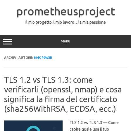
Vai
al
prometheusproject
contenuto
Il mio progetto,il mio lavoro…la mia passione
Menu
ARCHIVI AUTORE:
M4X P0W3R
TLS 1.2 vs TLS 1.3: come
verificarli (openssl, nmap) e cosa
significa la firma del certificato
(sha256WithRSA, ECDSA, ecc.)
TLS 1.2 vs TLS 1.3 — Come
capire quale usa il tuo