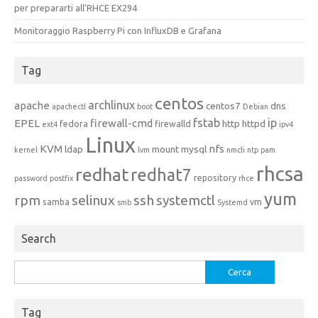
per prepararti all’RHCE EX294
Monitoraggio Raspberry Pi con InfluxDB e Grafana
Tag
centos
archlinux
apache
centos7
dns
apachectl
boot
Debian
fstab
ip
EPEL
firewall-cmd
http
httpd
fedora
firewalld
ext4
ipv4
Linux
KVM
nfs
ldap
mount
mysql
kernel
lvm
nmcli
ntp
pam
rhcsa
redhat
redhat7
repository
password
postfix
rhce
yum
rpm
selinux
ssh
systemctl
samba
vm
smb
Systemd
Search
Ricerca
per:
Tag