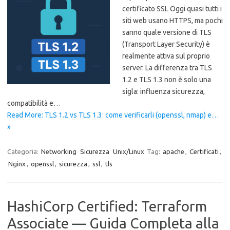
certificato SSL Oggi quasi tutti i
siti web usano HTTPS, ma pochi
sanno quale versione di TLS
(Transport Layer Security) è
realmente attiva sul proprio
server. La differenza tra TLS
1.2 e TLS 1.3 non è solo una
sigla: influenza sicurezza,
compatibilità e…
Read More: TLS 1.2 vs TLS 1.3: come verificarli (openssl, nmap) e…
»
Categoria:
Networking
Sicurezza
Unix/Linux
Tag:
apache
,
Certificati
,
Nginx
,
openssl
,
sicurezza
,
ssl
,
tls
HashiCorp Certified: Terraform
Associate — Guida Completa alla