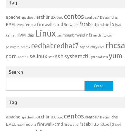
Tag
centos
archlinux
apache
centos7
dns
apachectl
boot
Debian
fstab
ip
EPEL
firewall-cmd
http
httpd
fedora
firewalld
ext4
ipv4
Linux
KVM
nfs
ldap
mount
mysql
kernel
lvm
nmcli
ntp
pam
rhcsa
redhat
redhat7
repository
password
postfix
rhce
yum
rpm
selinux
ssh
systemctl
samba
vm
smb
Systemd
Search
Ricerca
per:
Tag
centos
archlinux
apache
centos7
dns
apachectl
boot
Debian
fstab
ip
EPEL
firewall-cmd
http
httpd
fedora
firewalld
ext4
ipv4