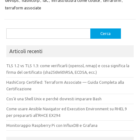
devops
,
hashicorp
,
IaC
,
infrastruttura come codice
,
terraform
,
terraform associate
Ricerca
per:
Articoli recenti
TLS 1.2 vs TLS 1.3: come verificarli (openssl, nmap) e cosa significa la
firma del certificato (sha256WithRSA, ECDSA, ecc.)
HashiCorp Certified: Terraform Associate — Guida Completa alla
Certificazione
Cos’è una Shell Unix e perché dovresti imparare Bash
Come usare Ansible Navigator ed Execution Environment su RHEL 9
per prepararti all’RHCE EX294
Monitoraggio Raspberry Pi con InfluxDB e Grafana