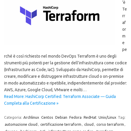
’è
Te
rr
af
or
m
e
pe
rché è così richiesto nel mondo DevOps Terraform è uno degli
strumenti più potenti per la gestione dell’infrastruttura come codice
(Infrastructure as Code, IaC). Sviluppato da HashiCorp, permette di
creare, modificare e distruggere infrastrutture cloud o on-premise
in modo automatizzato e ripetibile, indipendentemente dal provider:
AWS, Azure, Google Cloud, VMware e molti…
Read More: HashiCorp Certified: Terraform Associate — Guida
Completa alla Certificazione »
Categoria:
Archlinux
Centos
Debian
Fedora
RedHat
Unix/Linux
Tag:
automazione cloud
,
certificazione terraform
,
cloud
,
corso terraform
,