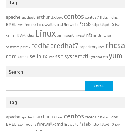
Tag
centos
archlinux
apache
centos7
dns
apachectl
boot
Debian
fstab
ip
EPEL
firewall-cmd
http
httpd
fedora
firewalld
ext4
ipv4
Linux
KVM
nfs
ldap
mount
mysql
kernel
lvm
nmcli
ntp
pam
rhcsa
redhat
redhat7
repository
password
postfix
rhce
yum
rpm
selinux
ssh
systemctl
samba
vm
smb
Systemd
Search
Ricerca
per:
Tag
centos
archlinux
apache
centos7
dns
apachectl
boot
Debian
fstab
ip
EPEL
firewall-cmd
http
httpd
fedora
firewalld
ext4
ipv4