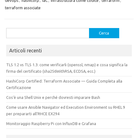
devops
,
hashicorp
,
IaC
,
infrastruttura come codice
,
terraform
,
terraform associate
Ricerca
per:
Articoli recenti
TLS 1.2 vs TLS 1.3: come verificarli (openssl, nmap) e cosa significa la
firma del certificato (sha256WithRSA, ECDSA, ecc.)
HashiCorp Certified: Terraform Associate — Guida Completa alla
Certificazione
Cos’è una Shell Unix e perché dovresti imparare Bash
Come usare Ansible Navigator ed Execution Environment su RHEL 9
per prepararti all’RHCE EX294
Monitoraggio Raspberry Pi con InfluxDB e Grafana