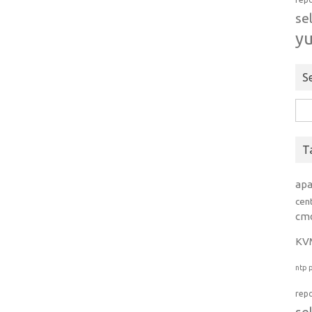
se
y
S
Rice
per:
T
ap
cen
cm
KV
ntp
rep