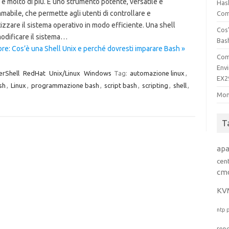
à è molto di più. È uno strumento potente, versatile e
Has
abile, che permette agli utenti di controllare e
Comp
zzare il sistema operativo in modo efficiente. Una shell
Cos’
odificare il sistema…
Bas
re: Cos’è una Shell Unix e perché dovresti imparare Bash »
Com
Env
rShell
RedHat
Unix/Linux
Windows
Tag:
automazione linux
,
EX2
sh
,
Linux
,
programmazione bash
,
script bash
,
scripting
,
shell
,
Mon
T
ap
cen
cm
KV
ntp
rep