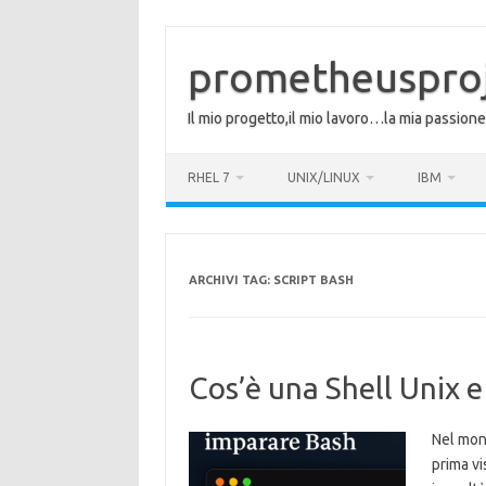
Vai
al
contenuto
prometheuspro
Il mio progetto,il mio lavoro…la mia passione
RHEL 7
UNIX/LINUX
IBM
ARCHIVI TAG:
SCRIPT BASH
Cos’è una Shell Unix 
Nel mon
prima vi