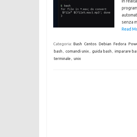
in realt
programm
automati
senza m
Read Mo
Categoria:
Bash
Centos
Debian
Fedora
Powe
bash
,
comandi unix
,
guida bash
,
imparare ba
terminale
,
unix