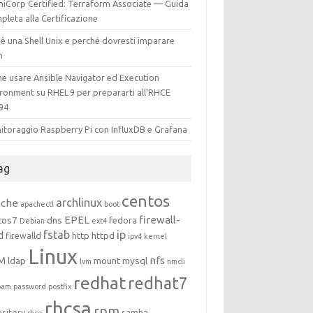
hiCorp Certified: Terraform Associate — Guida
leta alla Certificazione
è una Shell Unix e perché dovresti imparare
h
e usare Ansible Navigator ed Execution
ironment su RHEL 9 per prepararti all’RHCE
94
itoraggio Raspberry Pi con InfluxDB e Grafana
ag
centos
archlinux
ache
apachectl
boot
EPEL
firewall-
tos7
dns
fedora
Debian
ext4
fstab
ip
d
http
httpd
firewalld
ipv4
kernel
Linux
M
nfs
ldap
mount
mysql
lvm
nmcli
redhat
redhat7
pam
password
postfix
rhcsa
rpm
ository
samba