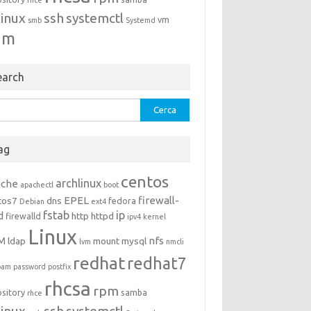
rhce
linux
ssh
systemctl
vm
smb
Systemd
um
earch
rca
ag
centos
archlinux
ache
apachectl
boot
EPEL
firewall-
tos7
dns
fedora
Debian
ext4
fstab
ip
d
http
httpd
firewalld
ipv4
kernel
Linux
M
nfs
ldap
mount
mysql
lvm
nmcli
redhat
redhat7
pam
password
postfix
rhcsa
rpm
ository
samba
rhce