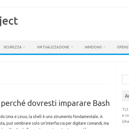
ject
SICUREZZA
VIRTUALIZZAZIONE
WINDOWS
OPENS
Rice
per:
Ar
e perché dovresti imparare Bash
TLS 
e co
do Unix e Linux, la shell è uno strumento fondamentale. A
(sh
sta, può sembrare solo un’interfaccia per digitare comandi, ma