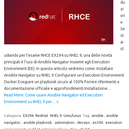
du
zi
on
e
Se
st
ai
st
udiando per l’esame RHCE EX294 su RHEL 9, una delle novità
principali è l’uso di Ansible Navigator insieme agli Execution
Environment (EE). In questo articolo vedremo come: Installare
Ansible Navigator su RHEL 9 Configurare un Execution Environment
Docker Eseguire un playbook sicuro al 100% Fornire riferimenti a
documentazione ufficiale e approfondimenti Installazione…
Read More: Come usare Ansible Navigator ed Execution
Environment su RHEL 9 per… »
Categoria:
EX294
RedHat
RHEL 9
Unix/Linux
Tag:
ansible
,
ansible
navigator
,
ansible playbook
,
automation
,
devops
,
ex294
,
execution