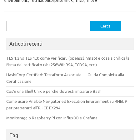
environment
,
red hat enterprise linux
,
rhce
,
rhel 9
Ricerca
per:
Articoli recenti
TLS 1.2 vs TLS 1.3: come verificarli (openssl, nmap) e cosa significa la
firma del certificato (sha256WithRSA, ECDSA, ecc.)
HashiCorp Certified: Terraform Associate — Guida Completa alla
Certificazione
Cos’è una Shell Unix e perché dovresti imparare Bash
Come usare Ansible Navigator ed Execution Environment su RHEL 9
per prepararti all’RHCE EX294
Monitoraggio Raspberry Pi con InfluxDB e Grafana
Tag