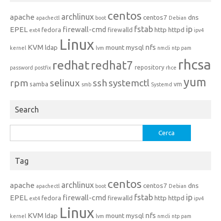
centos
archlinux
apache
centos7
dns
apachectl
boot
Debian
fstab
ip
EPEL
firewall-cmd
http
httpd
fedora
firewalld
ext4
ipv4
Linux
KVM
nfs
ldap
mount
mysql
kernel
lvm
nmcli
ntp
pam
rhcsa
redhat
redhat7
repository
password
postfix
rhce
yum
rpm
selinux
ssh
systemctl
samba
vm
smb
Systemd
Search
Ricerca
per:
Tag
centos
archlinux
apache
centos7
dns
apachectl
boot
Debian
fstab
ip
EPEL
firewall-cmd
http
httpd
fedora
firewalld
ext4
ipv4
Linux
KVM
nfs
ldap
mount
mysql
kernel
lvm
nmcli
ntp
pam