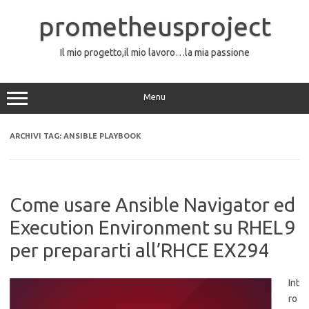
Vai
al
prometheusproject
contenuto
Il mio progetto,il mio lavoro…la mia passione
Menu
ARCHIVI TAG:
ANSIBLE PLAYBOOK
Come usare Ansible Navigator ed
Execution Environment su RHEL 9
per prepararti all’RHCE EX294
Int
ro