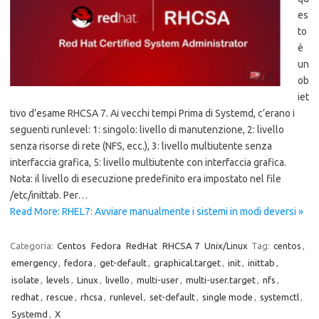
es
to
è
un
ob
iet
tivo d’esame RHCSA 7. Ai vecchi tempi Prima di Systemd, c’erano i
seguenti runlevel: 1: singolo: livello di manutenzione, 2: livello
senza risorse di rete (NFS, ecc.), 3: livello multiutente senza
interfaccia grafica, 5: livello multiutente con interfaccia grafica.
Nota: il livello di esecuzione predefinito era impostato nel file
/etc/inittab. Per…
Read More: RHEL7: Avviare manualmente i sistemi in modi deversi »
Categoria:
Centos
Fedora
RedHat
RHCSA 7
Unix/Linux
Tag:
centos
,
emergency
,
fedora
,
get-default
,
graphical.target
,
init
,
inittab
,
isolate
,
levels
,
Linux
,
livello
,
multi-user
,
multi-user.target
,
nfs
,
redhat
,
rescue
,
rhcsa
,
runlevel
,
set-default
,
single mode
,
systemctl
,
Systemd
,
X