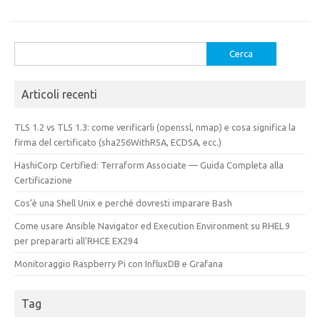
Ricerca
per:
Articoli recenti
TLS 1.2 vs TLS 1.3: come verificarli (openssl, nmap) e cosa significa la
firma del certificato (sha256WithRSA, ECDSA, ecc.)
HashiCorp Certified: Terraform Associate — Guida Completa alla
Certificazione
Cos’è una Shell Unix e perché dovresti imparare Bash
Come usare Ansible Navigator ed Execution Environment su RHEL 9
per prepararti all’RHCE EX294
Monitoraggio Raspberry Pi con InfluxDB e Grafana
Tag