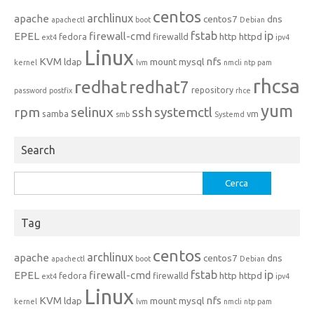
centos
archlinux
apache
centos7
dns
apachectl
boot
Debian
fstab
ip
EPEL
firewall-cmd
http
httpd
fedora
firewalld
ext4
ipv4
Linux
KVM
nfs
ldap
mount
mysql
kernel
lvm
nmcli
ntp
pam
rhcsa
redhat
redhat7
repository
password
postfix
rhce
yum
rpm
selinux
ssh
systemctl
samba
vm
smb
Systemd
Search
Ricerca
per:
Tag
centos
archlinux
apache
centos7
dns
apachectl
boot
Debian
fstab
ip
EPEL
firewall-cmd
http
httpd
fedora
firewalld
ext4
ipv4
Linux
KVM
nfs
ldap
mount
mysql
kernel
lvm
nmcli
ntp
pam