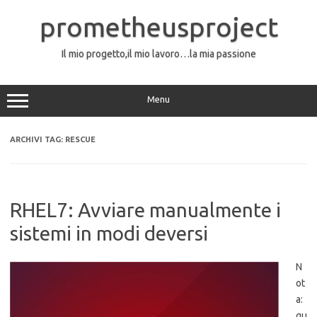
Vai
al
prometheusproject
contenuto
Il mio progetto,il mio lavoro…la mia passione
Menu
ARCHIVI TAG:
RESCUE
RHEL7: Avviare manualmente i
sistemi in modi deversi
N
ot
a:
qu