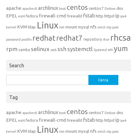
centos
archlinux
apache
centos7
dns
apachectl
boot
Debian
fstab
ip
EPEL
firewall-cmd
http
httpd
fedora
firewalld
ext4
ipv4
Linux
KVM
nfs
ldap
mount
mysql
kernel
lvm
nmcli
ntp
pam
rhcsa
redhat
redhat7
repository
password
postfix
rhce
yum
rpm
selinux
ssh
systemctl
samba
vm
smb
Systemd
Search
Ricerca
per:
Tag
centos
archlinux
apache
centos7
dns
apachectl
boot
Debian
fstab
ip
EPEL
firewall-cmd
http
httpd
fedora
firewalld
ext4
ipv4
Linux
KVM
nfs
ldap
mount
mysql
kernel
lvm
nmcli
ntp
pam