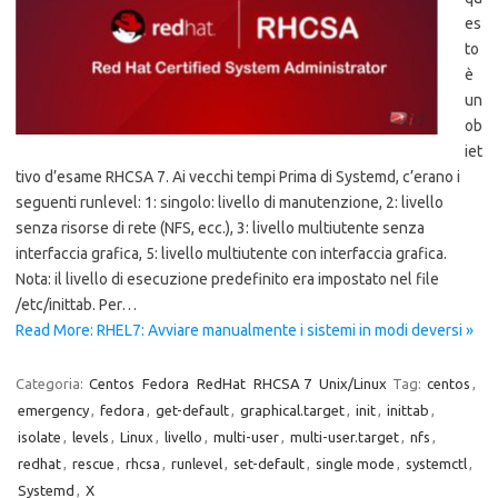
es
to
è
un
ob
iet
tivo d’esame RHCSA 7. Ai vecchi tempi Prima di Systemd, c’erano i
seguenti runlevel: 1: singolo: livello di manutenzione, 2: livello
senza risorse di rete (NFS, ecc.), 3: livello multiutente senza
interfaccia grafica, 5: livello multiutente con interfaccia grafica.
Nota: il livello di esecuzione predefinito era impostato nel file
/etc/inittab. Per…
Read More: RHEL7: Avviare manualmente i sistemi in modi deversi »
Categoria:
Centos
Fedora
RedHat
RHCSA 7
Unix/Linux
Tag:
centos
,
emergency
,
fedora
,
get-default
,
graphical.target
,
init
,
inittab
,
isolate
,
levels
,
Linux
,
livello
,
multi-user
,
multi-user.target
,
nfs
,
redhat
,
rescue
,
rhcsa
,
runlevel
,
set-default
,
single mode
,
systemctl
,
Systemd
,
X