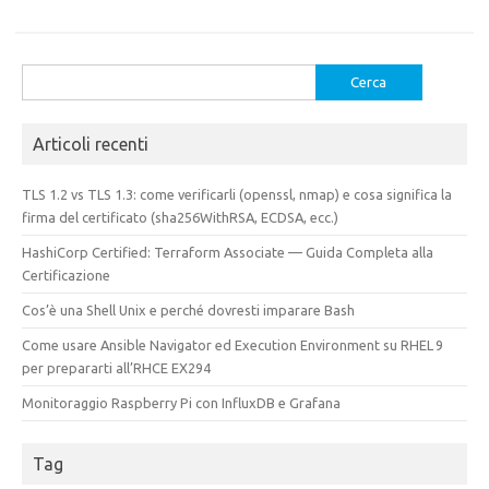
Ricerca
per:
Articoli recenti
TLS 1.2 vs TLS 1.3: come verificarli (openssl, nmap) e cosa significa la
firma del certificato (sha256WithRSA, ECDSA, ecc.)
HashiCorp Certified: Terraform Associate — Guida Completa alla
Certificazione
Cos’è una Shell Unix e perché dovresti imparare Bash
Come usare Ansible Navigator ed Execution Environment su RHEL 9
per prepararti all’RHCE EX294
Monitoraggio Raspberry Pi con InfluxDB e Grafana
Tag