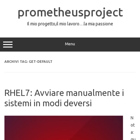
Vai
al
prometheusproject
contenuto
Il mio progetto,il mio lavoro…la mia passione
Menu
ARCHIVI TAG:
GET-DEFAULT
RHEL7: Avviare manualmente i
sistemi in modi deversi
N
ot
a:
qu