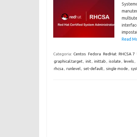
Systemd,
manutenz
multiute
interfac
impostat
Read Mo
Categoria:
Centos
Fedora
RedHat
RHCSA 7
graphical.target
,
init
,
inittab
,
isolate
,
levels
,
rhcsa
,
runlevel
,
set-default
,
single mode
,
sys