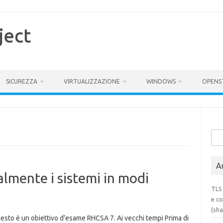
ject
SICUREZZA
VIRTUALIZZAZIONE
WINDOWS
OPENS
Rice
per:
Ar
mente i sistemi in modi
TLS 
e co
(sh
esto è un obiettivo d’esame RHCSA 7. Ai vecchi tempi Prima di