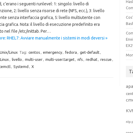
Has
 c’erano i seguenti runlevel: 1: singolo: livello di
Comp
ione, 2: livello senza risorse di rete (NFS, ecc.), 3: livello
nte senza interfaccia grafica, 5: livello multiutente con
Cos’
Bas
cia grafica. Nota: il livello di esecuzione predefinito era
o nel file /etc/inittab. Per…
Com
re: RHEL7: Avviare manualmente i sistemi in modi deversi »
Env
EX2
Unix/Linux
Tag:
centos
,
emergency
,
fedora
,
get-default
,
Mon
Linux
,
livello
,
multi-user
,
multi-user.target
,
nfs
,
redhat
,
rescue
,
temctl
,
Systemd
,
X
T
ap
cen
cm
KV
ntp
rep