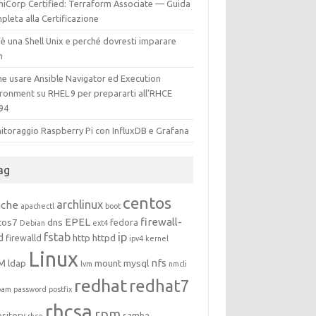
hiCorp Certified: Terraform Associate — Guida
leta alla Certificazione
è una Shell Unix e perché dovresti imparare
h
e usare Ansible Navigator ed Execution
ironment su RHEL 9 per prepararti all’RHCE
94
itoraggio Raspberry Pi con InfluxDB e Grafana
ag
centos
archlinux
ache
apachectl
boot
EPEL
firewall-
tos7
dns
fedora
Debian
ext4
fstab
ip
d
http
httpd
firewalld
ipv4
kernel
Linux
M
nfs
ldap
mount
mysql
lvm
nmcli
redhat
redhat7
pam
password
postfix
rhcsa
rpm
ository
samba