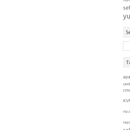
se
y
S
Rice
per:
T
ap
cen
cm
KV
ntp
rep