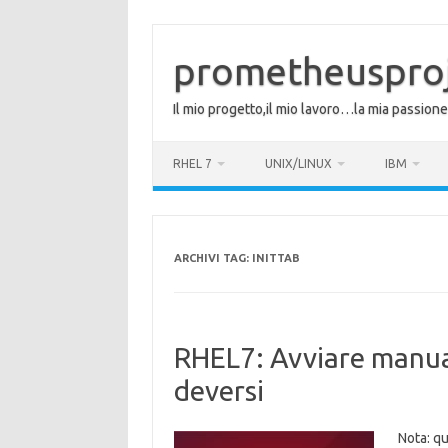
Vai
al
contenuto
prometheuspro
Il mio progetto,il mio lavoro…la mia passione
RHEL 7
UNIX/LINUX
IBM
ARCHIVI TAG:
INITTAB
RHEL7: Avviare manual
deversi
Nota: qu