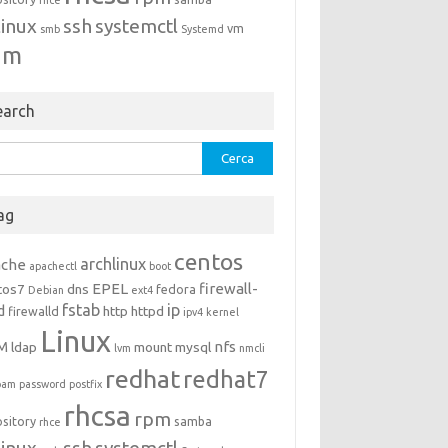
rhce
linux
ssh
systemctl
vm
smb
Systemd
um
earch
rca
ag
centos
archlinux
ache
apachectl
boot
EPEL
firewall-
tos7
dns
fedora
Debian
ext4
fstab
ip
d
http
httpd
firewalld
ipv4
kernel
Linux
M
nfs
ldap
mount
mysql
lvm
nmcli
redhat
redhat7
pam
password
postfix
rhcsa
rpm
ository
samba
rhce