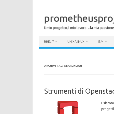
Vai
al
contenuto
prometheuspro
Il mio progetto,il mio lavoro…la mia passione
RHEL 7
UNIX/LINUX
IBM
ARCHIVI TAG:
SEARCHLIGHT
Strumenti di Opensta
Esistono
progetti