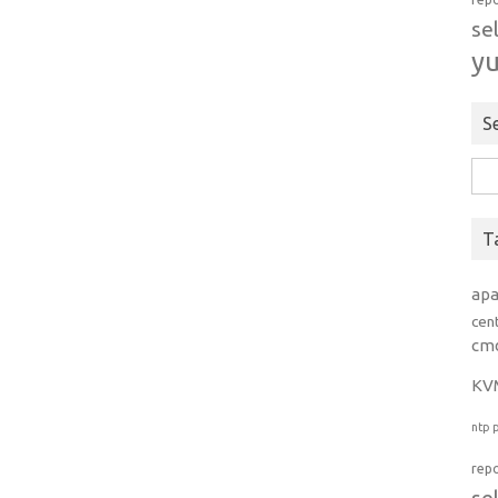
se
y
S
Rice
per:
T
ap
cen
cm
KV
ntp
rep