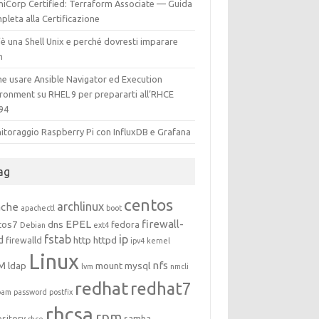
hiCorp Certified: Terraform Associate — Guida
leta alla Certificazione
è una Shell Unix e perché dovresti imparare
h
e usare Ansible Navigator ed Execution
ironment su RHEL 9 per prepararti all’RHCE
94
itoraggio Raspberry Pi con InfluxDB e Grafana
ag
centos
archlinux
ache
apachectl
boot
EPEL
firewall-
tos7
dns
fedora
Debian
ext4
fstab
ip
d
http
httpd
firewalld
ipv4
kernel
Linux
M
nfs
ldap
mount
mysql
lvm
nmcli
redhat
redhat7
pam
password
postfix
rhcsa
rpm
ository
samba