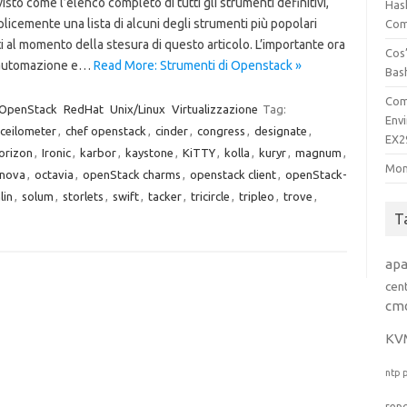
isto come l’elenco completo di tutti gli strumenti definitivi,
Has
icemente una lista di alcuni degli strumenti più popolari
Comp
ti al momento della stesura di questo articolo. L’importante ora
Cos’
’automazione e…
Read More: Strumenti di Openstack »
Bas
Com
OpenStack
RedHat
Unix/Linux
Virtualizzazione
Tag:
Env
ceilometer
,
chef openstack
,
cinder
,
congress
,
designate
,
EX2
orizon
,
Ironic
,
karbor
,
kaystone
,
KiTTY
,
kolla
,
kuryr
,
magnum
,
Mon
nova
,
octavia
,
openStack charms
,
openstack client
,
openStack-
lin
,
solum
,
storlets
,
swift
,
tacker
,
tricircle
,
tripleo
,
trove
,
T
ap
cen
cm
KV
ntp
rep