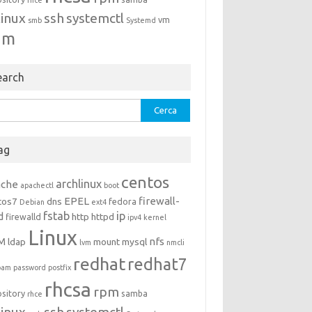
rhce
linux
ssh
systemctl
vm
smb
Systemd
um
earch
rca
ag
centos
archlinux
ache
apachectl
boot
EPEL
firewall-
tos7
dns
fedora
Debian
ext4
fstab
ip
d
http
httpd
firewalld
ipv4
kernel
Linux
M
nfs
ldap
mount
mysql
lvm
nmcli
redhat
redhat7
pam
password
postfix
rhcsa
rpm
ository
samba
rhce