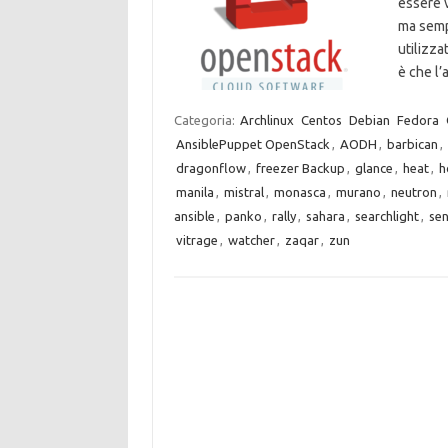
essere v
ma sempl
utilizza
è che l
Categoria:
Archlinux
Centos
Debian
Fedora
AnsiblePuppet OpenStack
,
AODH
,
barbican
,
dragonflow
,
freezer Backup
,
glance
,
heat
,
h
manila
,
mistral
,
monasca
,
murano
,
neutron
,
ansible
,
panko
,
rally
,
sahara
,
searchlight
,
sen
vitrage
,
watcher
,
zaqar
,
zun