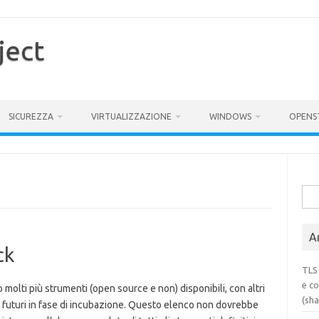
ject
SICUREZZA
VIRTUALIZZAZIONE
WINDOWS
OPENS
Rice
per:
Ar
ck
TLS 
e co
 molti più strumenti (open source e non) disponibili, con altri
(sh
 futuri in fase di incubazione. Questo elenco non dovrebbe