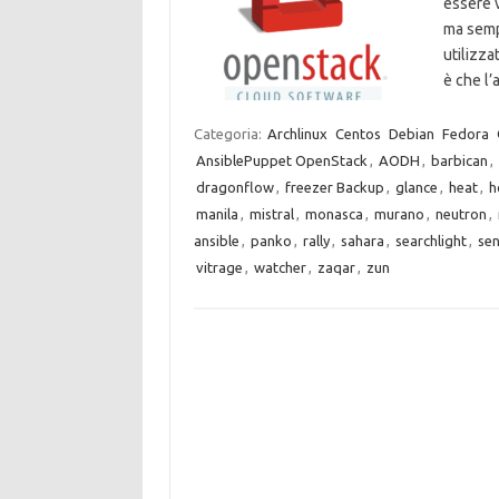
essere v
ma sempl
utilizza
è che l
Categoria:
Archlinux
Centos
Debian
Fedora
AnsiblePuppet OpenStack
,
AODH
,
barbican
,
dragonflow
,
freezer Backup
,
glance
,
heat
,
h
manila
,
mistral
,
monasca
,
murano
,
neutron
,
ansible
,
panko
,
rally
,
sahara
,
searchlight
,
sen
vitrage
,
watcher
,
zaqar
,
zun