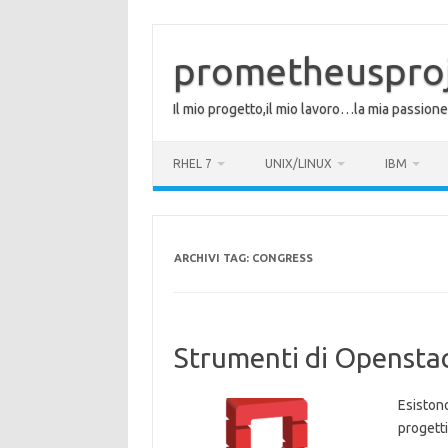
Vai
al
contenuto
prometheuspro
Il mio progetto,il mio lavoro…la mia passione
RHEL 7
UNIX/LINUX
IBM
ARCHIVI TAG:
CONGRESS
Strumenti di Opensta
Esistono
progetti