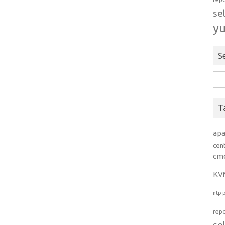
se
y
S
Rice
per:
T
ap
cen
cm
KV
ntp
rep