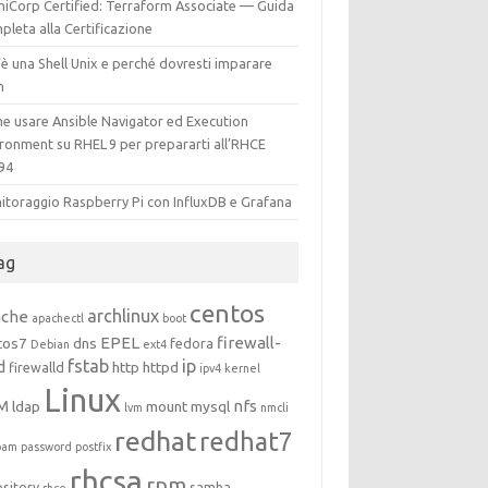
hiCorp Certified: Terraform Associate — Guida
leta alla Certificazione
è una Shell Unix e perché dovresti imparare
h
e usare Ansible Navigator ed Execution
ironment su RHEL 9 per prepararti all’RHCE
94
itoraggio Raspberry Pi con InfluxDB e Grafana
ag
centos
archlinux
ache
apachectl
boot
EPEL
firewall-
tos7
dns
fedora
Debian
ext4
fstab
ip
d
http
httpd
firewalld
ipv4
kernel
Linux
M
nfs
ldap
mount
mysql
lvm
nmcli
redhat
redhat7
pam
password
postfix
rhcsa
rpm
ository
samba