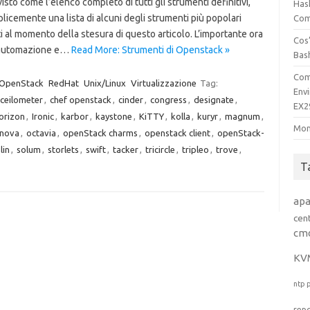
isto come l’elenco completo di tutti gli strumenti definitivi,
Has
icemente una lista di alcuni degli strumenti più popolari
Comp
ti al momento della stesura di questo articolo. L’importante ora
Cos’
’automazione e…
Read More: Strumenti di Openstack »
Bas
Com
OpenStack
RedHat
Unix/Linux
Virtualizzazione
Tag:
Env
ceilometer
,
chef openstack
,
cinder
,
congress
,
designate
,
EX2
orizon
,
Ironic
,
karbor
,
kaystone
,
KiTTY
,
kolla
,
kuryr
,
magnum
,
Mon
nova
,
octavia
,
openStack charms
,
openstack client
,
openStack-
lin
,
solum
,
storlets
,
swift
,
tacker
,
tricircle
,
tripleo
,
trove
,
T
ap
cen
cm
KV
ntp
rep