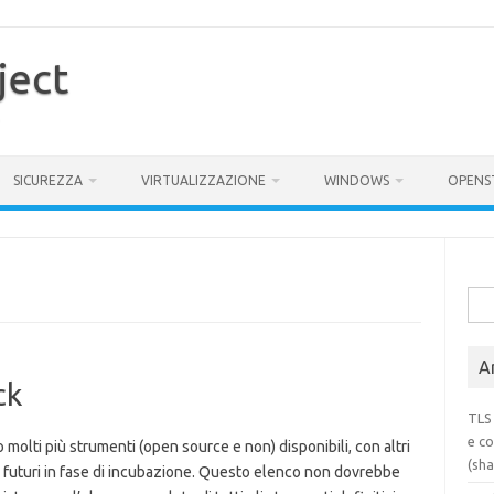
ject
SICUREZZA
VIRTUALIZZAZIONE
WINDOWS
OPENS
Rice
per:
Ar
ck
TLS 
e co
 molti più strumenti (open source e non) disponibili, con altri
(sh
 futuri in fase di incubazione. Questo elenco non dovrebbe