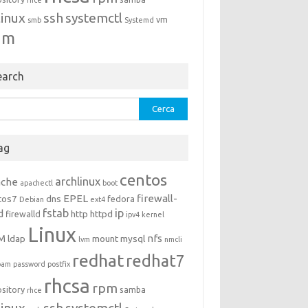
rhce
linux
ssh
systemctl
vm
smb
Systemd
um
earch
rca
ag
centos
archlinux
ache
apachectl
boot
EPEL
firewall-
tos7
dns
fedora
Debian
ext4
fstab
ip
d
http
httpd
firewalld
ipv4
kernel
Linux
M
nfs
ldap
mount
mysql
lvm
nmcli
redhat
redhat7
pam
password
postfix
rhcsa
rpm
ository
samba
rhce