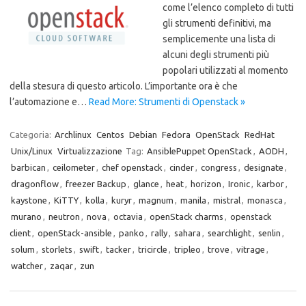
come l’elenco completo di tutti
gli strumenti definitivi, ma
semplicemente una lista di
alcuni degli strumenti più
popolari utilizzati al momento
della stesura di questo articolo. L’importante ora è che
l’automazione e…
Read More: Strumenti di Openstack »
Categoria:
Archlinux
Centos
Debian
Fedora
OpenStack
RedHat
Unix/Linux
Virtualizzazione
Tag:
AnsiblePuppet OpenStack
,
AODH
,
barbican
,
ceilometer
,
chef openstack
,
cinder
,
congress
,
designate
,
dragonflow
,
freezer Backup
,
glance
,
heat
,
horizon
,
Ironic
,
karbor
,
kaystone
,
KiTTY
,
kolla
,
kuryr
,
magnum
,
manila
,
mistral
,
monasca
,
murano
,
neutron
,
nova
,
octavia
,
openStack charms
,
openstack
client
,
openStack-ansible
,
panko
,
rally
,
sahara
,
searchlight
,
senlin
,
solum
,
storlets
,
swift
,
tacker
,
tricircle
,
tripleo
,
trove
,
vitrage
,
watcher
,
zaqar
,
zun