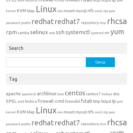
http
httpd
fedora
firewalld
ext4
ipv4
Linux
KVM
nfs
ldap
mount
mysql
kernel
lvm
nmcli
ntp
pam
rhcsa
redhat
redhat7
repository
password
postfix
rhce
yum
rpm
selinux
ssh
systemctl
samba
vm
smb
Systemd
Search
Ricerca
per:
Tag
centos
archlinux
apache
centos7
dns
apachectl
boot
Debian
fstab
ip
EPEL
firewall-cmd
http
httpd
fedora
firewalld
ext4
ipv4
Linux
KVM
nfs
ldap
mount
mysql
kernel
lvm
nmcli
ntp
pam
rhcsa
redhat
redhat7
repository
password
postfix
rhce
yum