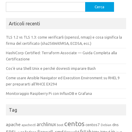
Ricerca
per:
Articoli recenti
TLS 1.2 vs TLS 1.3: come verificarli (openssl, nmap) e cosa significa la
firma del certificato (sha256WithRSA, ECDSA, ecc.)
HashiCorp Certified: Terraform Associate — Guida Completa alla
Certificazione
Cos’è una Shell Unix e perché dovresti imparare Bash
Come usare Ansible Navigator ed Execution Environment su RHEL 9
per prepararti all’RHCE EX294
Monitoraggio Raspberry Pi con InfluxDB e Grafana
Tag
centos
archlinux
apache
centos7
dns
apachectl
boot
Debian
fstab
ip
EPEL
firewall-cmd