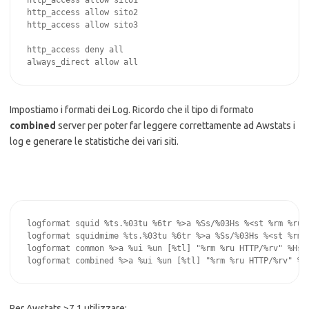
http_access allow sito1

http_access allow sito2

http_access allow sito3

http_access deny all

always_direct allow all
Impostiamo i formati dei Log. Ricordo che il tipo di formato
combined
server per poter far leggere correttamente ad Awstats i
log e generare le statistiche dei vari siti.
logformat squid %ts.%03tu %6tr %>a %Ss/%03Hs %<st %rm %ru %
logformat squidmime %ts.%03tu %6tr %>a %Ss/%03Hs %<st %rm %
logformat common %>a %ui %un [%tl] "%rm %ru HTTP/%rv" %Hs %
logformat combined %>a %ui %un [%tl] "%rm %ru HTTP/%rv" %H
Per Awstats >7.1 utilizzare: