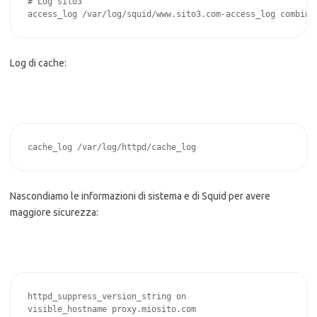
# Log sito3

access_log /var/log/squid/www.sito3.com-access_log combine
Log di cache:
cache_log /var/log/httpd/cache_log
Nascondiamo le informazioni di sistema e di Squid per avere
maggiore sicurezza:
httpd_suppress_version_string on

visible_hostname proxy.miosito.com