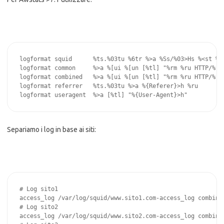
logformat squid      %ts.%03tu %6tr %>a %Ss/%03>Hs %<st %rm
logformat common     %>a %[ui %[un [%tl] "%rm %ru HTTP/%rv"
logformat combined   %>a %[ui %[un [%tl] "%rm %ru HTTP/%rv
logformat referrer   %ts.%03tu %>a %{Referer}>h %ru

logformat useragent  %>a [%tl] "%{User-Agent}>h"
Separiamo i log in base ai siti:
# Log sito1

access_log /var/log/squid/www.sito1.com-access_log combined
# Log sito2

access_log /var/log/squid/www.sito2.com-access_log combined