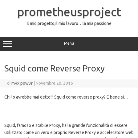
Vai
al
prometheusproject
contenuto
Il mio progetto,il mio lavoro…la mia passione
Menu
Squid come Reverse Proxy
di
m4x p0w3r
|
Novembre 20, 2016
Chi lo avrebbe mai detto!!! Squid come reverse proxy? E bene si…
Squid, famoso e stabile Proxy, ha la grande funzionalità di essere
utilizzato come un vero e proprio Reverse Proxy e acceleratore web