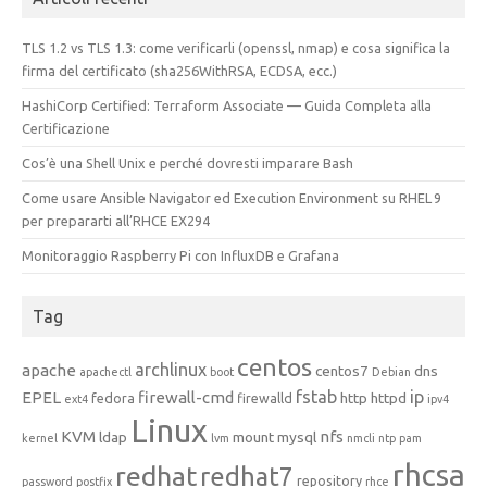
TLS 1.2 vs TLS 1.3: come verificarli (openssl, nmap) e cosa significa la
firma del certificato (sha256WithRSA, ECDSA, ecc.)
HashiCorp Certified: Terraform Associate — Guida Completa alla
Certificazione
Cos’è una Shell Unix e perché dovresti imparare Bash
Come usare Ansible Navigator ed Execution Environment su RHEL 9
per prepararti all’RHCE EX294
Monitoraggio Raspberry Pi con InfluxDB e Grafana
Tag
centos
archlinux
apache
centos7
dns
apachectl
boot
Debian
fstab
ip
EPEL
firewall-cmd
http
httpd
fedora
firewalld
ext4
ipv4
Linux
KVM
nfs
ldap
mount
mysql
kernel
lvm
nmcli
ntp
pam
rhcsa
redhat
redhat7
repository
password
postfix
rhce