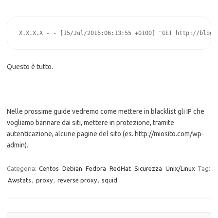
X.X.X.X - - [15/Jul/2016:06:13:55 +0100] "GET http://blog.
Questo è tutto.
Nelle prossime guide vedremo come mettere in blacklist gli IP che
vogliamo bannare dai siti, mettere in protezione, tramite
autenticazione, alcune pagine del sito (es. http://miosito.com/wp-
admin).
Categoria:
Centos
Debian
Fedora
RedHat
Sicurezza
Unix/Linux
Tag:
Awstats
,
proxy
,
reverse proxy
,
squid