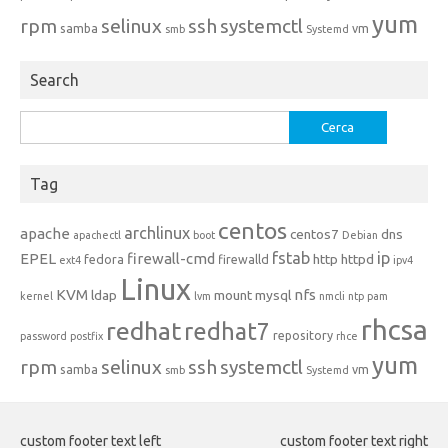
yum
rpm
selinux
ssh
systemctl
samba
vm
smb
Systemd
Search
Ricerca
per:
Tag
centos
archlinux
apache
centos7
dns
apachectl
boot
Debian
fstab
ip
EPEL
firewall-cmd
http
httpd
fedora
firewalld
ext4
ipv4
Linux
KVM
nfs
ldap
mount
mysql
kernel
lvm
nmcli
ntp
pam
rhcsa
redhat
redhat7
repository
password
postfix
rhce
yum
rpm
selinux
ssh
systemctl
samba
vm
smb
Systemd
custom footer text left
custom footer text right