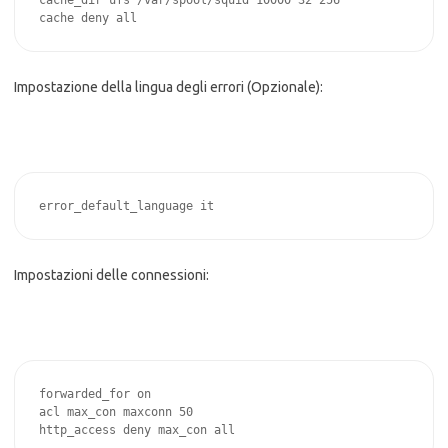
cache_dir ufs /var/spool/squid 10000 32 256

cache deny all
Impostazione della lingua degli errori (Opzionale):
error_default_language it
Impostazioni delle connessioni:
forwarded_for on

acl max_con maxconn 50

http_access deny max_con all