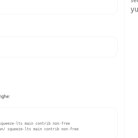
se
y
righe:
queeze-lts main contrib non-free

an/ squeeze-lts main contrib non-free