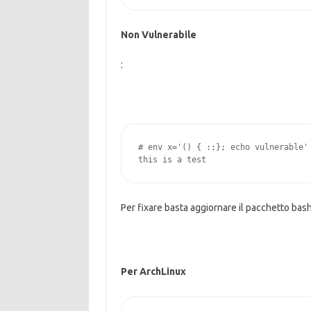
Non Vulnerabile
:
# env x='() { :;}; echo vulnerable' 
this is a test
Per fixare basta aggiornare il pacchetto bash
Per ArchLinux