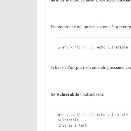
all’interno delle variabili. E’ già stato rilas
Per vedere se nel nostro sistema è present
# env x='() { :;}; echo vulnerable'
In base all’output del comando possiamo ved
Se
Vulnerabile
l’output sarà:
# env x='() { :;}; echo vulnerable' 
vulnerable

this is a test