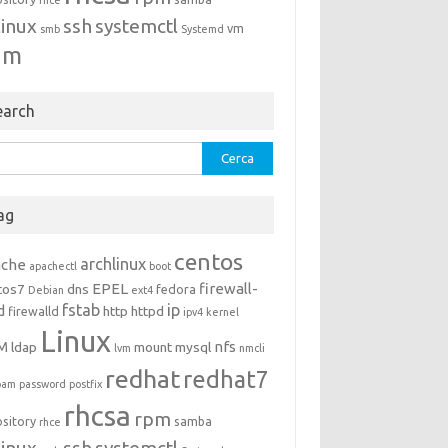
rhce
linux
ssh
systemctl
vm
smb
Systemd
um
earch
rca
ag
centos
archlinux
ache
apachectl
boot
EPEL
firewall-
tos7
dns
fedora
Debian
ext4
fstab
ip
d
http
httpd
firewalld
ipv4
kernel
Linux
M
nfs
ldap
mount
mysql
lvm
nmcli
redhat
redhat7
pam
password
postfix
rhcsa
rpm
ository
samba
rhce