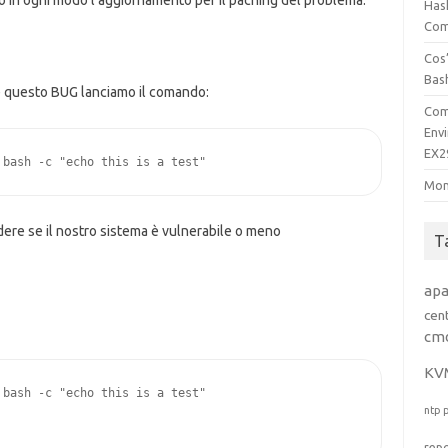
ciato in ogni modo l’aggiornamento per il paching del problema.
Has
Comp
Cos’
Bas
e questo BUG lanciamo il comando:
Com
Env
EX2
 bash -c "echo this is a test"
Mon
ere se il nostro sistema è vulnerabile o meno
T
ap
cen
cm
KV
bash -c "echo this is a test"

ntp
rep