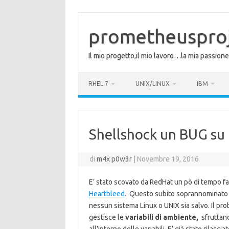
Vai
al
contenuto
prometheuspro
Il mio progetto,il mio lavoro…la mia passione
RHEL 7
UNIX/LINUX
IBM
Shellshock un BUG su
di
m4x p0w3r
|
Novembre 19, 2016
E’ stato scovato da RedHat un pò di tempo f
Heartbleed
. Questo subito soprannominat
nessun sistema Linux o UNIX sia salvo. Il pro
gestisce le
variabili di ambiente,
sfruttand