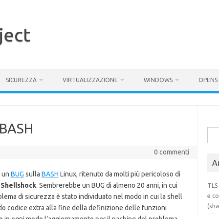
ject
SICUREZZA
VIRTUALIZZAZIONE
WINDOWS
OPENS
 BASH
Rice
per:
0 commenti
Ar
a un
BUG
sulla
BASH
Linux, ritenuto da molti più pericoloso di
o
Shellshock
. Sembrerebbe un BUG di almeno 20 anni, in cui
TLS 
e co
blema di sicurezza è stato individuato nel modo in cui la shell
(sh
o codice extra alla fine della definizione delle funzioni