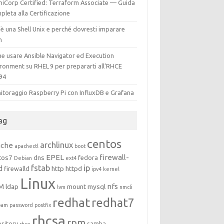
hiCorp Certified: Terraform Associate — Guida
leta alla Certificazione
è una Shell Unix e perché dovresti imparare
h
e usare Ansible Navigator ed Execution
ironment su RHEL 9 per prepararti all’RHCE
94
itoraggio Raspberry Pi con InfluxDB e Grafana
ag
centos
archlinux
ache
apachectl
boot
EPEL
firewall-
tos7
dns
fedora
Debian
ext4
fstab
ip
d
http
httpd
firewalld
ipv4
kernel
Linux
M
nfs
ldap
mount
mysql
lvm
nmcli
redhat
redhat7
pam
password
postfix
rhcsa
rpm
ository
samba