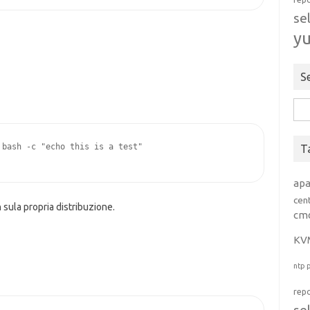
se
y
S
Rice
per:
bash -c "echo this is a test"

T
ap
cen
 sula propria distribuzione.
cm
KV
ntp
rep