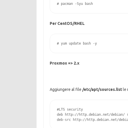
# pacman -Syu bash
Per CentOS/RHEL
# yum update bash -y
Proxmox => 2.x
Aggiungere al file
/etc/apt/sources.list
le 
#LTS security

deb http://http.debian.net/debian/ s
deb-src http://http.debian.net/debi