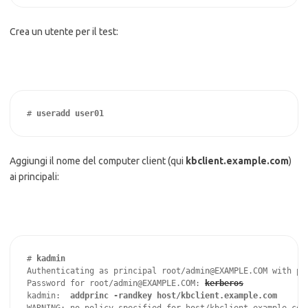
Crea un utente per il test:
# 
useradd user01
Aggiungi il nome del computer client (qui
kbclient.example.com
)
ai principali:
# 
Authenticating as principal root/admin@EXAMPLE.COM with pas
Password for root/admin@EXAMPLE.COM:
kerberos
kadmin:
  addprinc -randkey host/kbclient.example.com