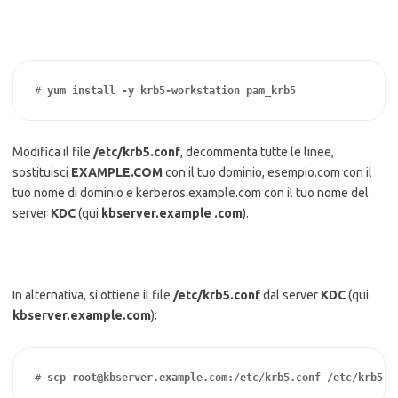
# 
yum install -y krb5-workstation pam_krb5
Modifica il file
/etc/krb5.conf
, decommenta tutte le linee,
sostituisci
EXAMPLE.COM
con il tuo dominio, esempio.com con il
tuo nome di dominio e kerberos.example.com con il tuo nome del
server
KDC
(qui
kbserver.example .com
).
In alternativa, si ottiene il file
/etc/krb5.conf
dal server
KDC
(qui
kbserver.example.com
):
# 
scp root@kbserver.example.com:/etc/krb5.conf /etc/krb5.c