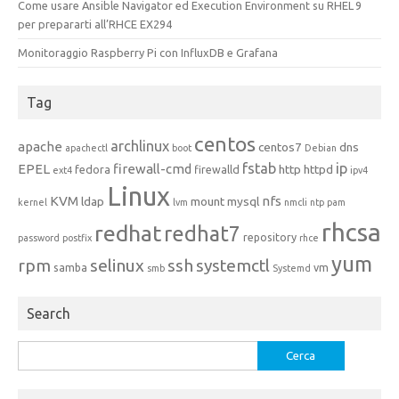
Come usare Ansible Navigator ed Execution Environment su RHEL 9
per prepararti all’RHCE EX294
Monitoraggio Raspberry Pi con InfluxDB e Grafana
Tag
centos
archlinux
apache
centos7
dns
apachectl
boot
Debian
fstab
ip
EPEL
firewall-cmd
http
httpd
fedora
firewalld
ext4
ipv4
Linux
KVM
nfs
ldap
mount
mysql
kernel
lvm
nmcli
ntp
pam
rhcsa
redhat
redhat7
repository
password
postfix
rhce
yum
rpm
selinux
ssh
systemctl
samba
vm
smb
Systemd
Search
Ricerca
per: