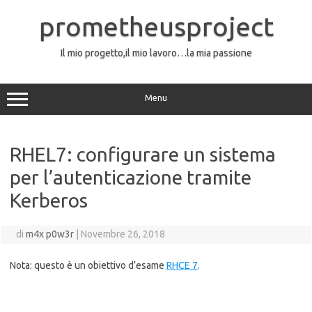
Vai
al
prometheusproject
contenuto
Il mio progetto,il mio lavoro…la mia passione
Menu
RHEL7: configurare un sistema
per l’autenticazione tramite
Kerberos
di
m4x p0w3r
|
Novembre 26, 2018
Nota: questo è un obiettivo d’esame
RHCE 7
.