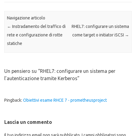
Navigazione articolo
←
Instradamento del traffico di
RHEL7: configurare un sistema
rete e configurazione di rotte
come target o initiator iSCSI
→
statiche
Un pensiero su “
RHEL7: configurare un sistema per
l’autenticazione tramite Kerberos
”
Pingback:
Obiettivi esame RHCE 7 - prometheusproject
Lascia un commento
Il tuo indirizzo email non sarà pubblicato.
I campi obbligatori sono