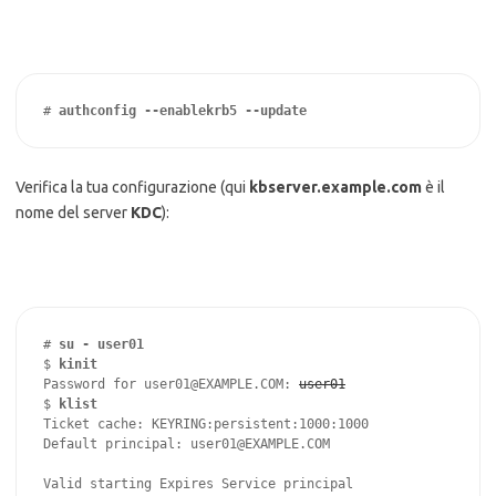
# 
authconfig --enablekrb5 --update
Verifica la tua configurazione (qui
kbserver.example.com
è il
nome del server
KDC
):
# 
su - user01
$ 
kinit
Password for user01@EXAMPLE.COM: 
user01
$ 
klist
Ticket cache: KEYRING:persistent:1000:1000

Default principal: user01@EXAMPLE.COM

Valid starting Expires Service principal
