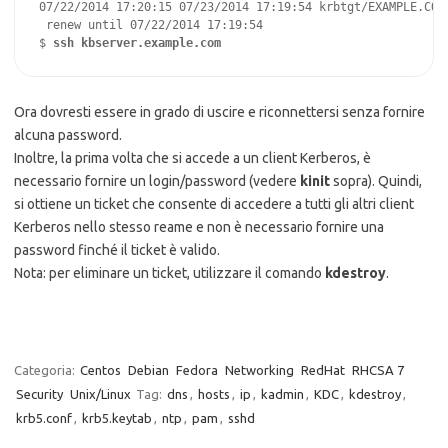
07/22/2014 17:20:15 07/23/2014 17:19:54 krbtgt/EXAMPLE.COM@
 renew until 07/22/2014 17:19:54

$ 
ssh 
kbserver.example.com
Ora dovresti essere in grado di uscire e riconnettersi senza fornire
alcuna password.
Inoltre, la prima volta che si accede a un client Kerberos, è
necessario fornire un login/password (vedere
kinit
sopra). Quindi,
si ottiene un ticket che consente di accedere a tutti gli altri client
Kerberos nello stesso reame e non è necessario fornire una
password finché il ticket è valido.
Nota: per eliminare un ticket, utilizzare il comando
kdestroy
.
Categoria:
Centos
Debian
Fedora
Networking
RedHat
RHCSA 7
Security
Unix/Linux
Tag:
dns
,
hosts
,
ip
,
kadmin
,
KDC
,
kdestroy
,
krb5.conf
,
krb5.keytab
,
ntp
,
pam
,
sshd