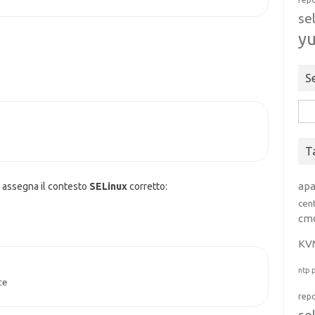
se
y
S
Rice
per:
T
ap
 assegna il contesto
SELinux
corretto:
cen
cm
KV
ntp
te
rep