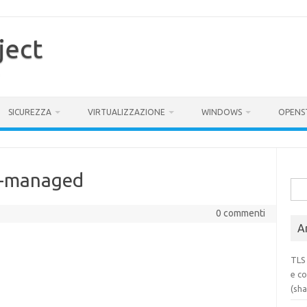
ject
SICUREZZA
VIRTUALIZZAZIONE
WINDOWS
OPENS
p-managed
Rice
per:
0 commenti
Ar
TLS 
e co
(sh