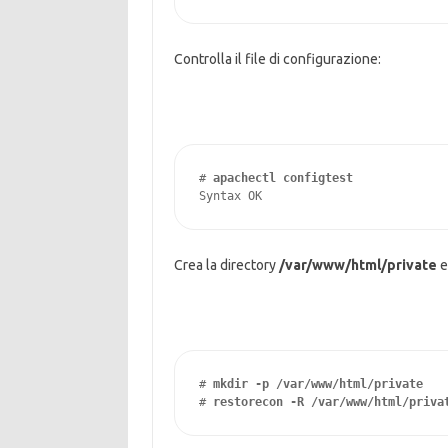
Controlla il file di configurazione:
# 
apachectl configtest
Syntax OK
Crea la directory
/var/www/html/private
e
# 
mkdir -p /var/www/html/private
# 
restorecon -R /var/www/html/priva