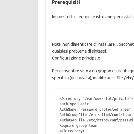
Prerequisiti
Innanzitutto, seguire le istruzioni per instal
Nota: non dimenticare di installare il pacche
qualsiasi problema di sintassi.
Configurazione principale
Per consentire solo a un gruppo di utenti (q
specifica (qui privata), modificare il file
/etc
<Directory "/var/www/html/private">

AuthType Basic

AuthName "Password protected area"

AuthGroupFile /etc/httpd/conf/team

AuthUserFile /etc/httpd/conf/passwd

Require group team

</Directory>