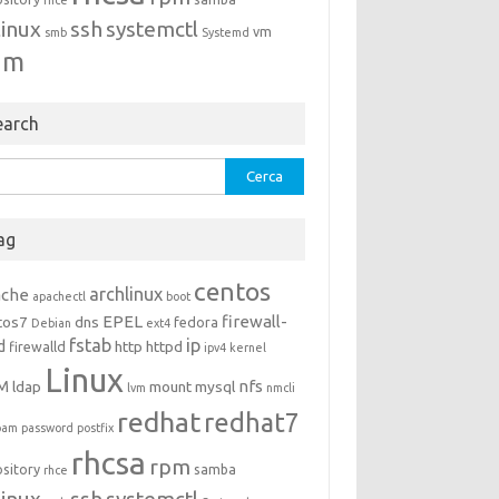
rhce
linux
ssh
systemctl
vm
smb
Systemd
um
earch
rca
ag
centos
archlinux
ache
apachectl
boot
EPEL
firewall-
tos7
dns
fedora
Debian
ext4
fstab
ip
d
http
httpd
firewalld
ipv4
kernel
Linux
M
nfs
ldap
mount
mysql
lvm
nmcli
redhat
redhat7
pam
password
postfix
rhcsa
rpm
ository
samba
rhce