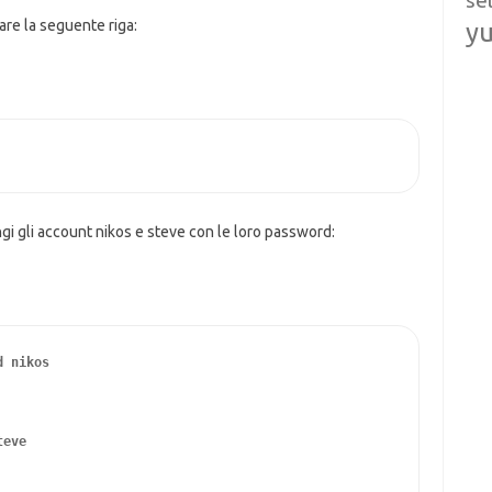
se
are la seguente riga:
y
ngi gli account nikos e steve con le loro password:
d nikos
teve