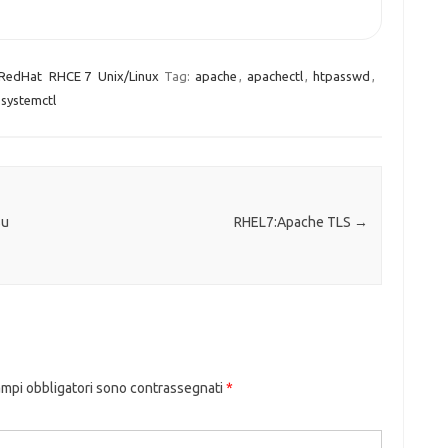
RedHat
RHCE 7
Unix/Linux
Tag:
apache
,
apachectl
,
htpasswd
,
systemctl
su
RHEL7:Apache TLS
→
ampi obbligatori sono contrassegnati
*