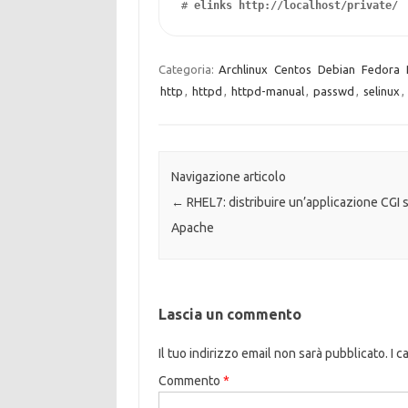
# 
elinks http://localhost/private/
Categoria:
Archlinux
Centos
Debian
Fedora
http
,
httpd
,
httpd-manual
,
passwd
,
selinux
,
Navigazione articolo
←
RHEL7: distribuire un’applicazione CGI 
Apache
Lascia un commento
Il tuo indirizzo email non sarà pubblicato.
I c
Commento
*