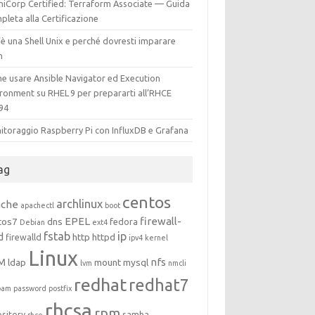
hiCorp Certified: Terraform Associate — Guida
leta alla Certificazione
è una Shell Unix e perché dovresti imparare
h
e usare Ansible Navigator ed Execution
ironment su RHEL 9 per prepararti all’RHCE
94
itoraggio Raspberry Pi con InfluxDB e Grafana
ag
centos
archlinux
ache
apachectl
boot
EPEL
firewall-
tos7
dns
fedora
Debian
ext4
fstab
ip
d
http
httpd
firewalld
ipv4
kernel
Linux
M
nfs
ldap
mount
mysql
lvm
nmcli
redhat
redhat7
pam
password
postfix
rhcsa
rpm
ository
samba