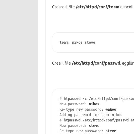
Creare il file
/etc/httpd/conf/team
e incoll
team: nikos steve
Crea il file
/etc/httpd/conf/passwd
, aggiu
# 
htpasswd -c /etc/httpd/conf/passw
New password: 
nikos
Re-type new password: 
nikos
Adding password for user nikos

# 
htpasswd /etc/httpd/conf/passwd s
New password: 
steve
Re-type new password: 
steve