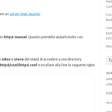
Has
Comp
lare un
server Web Apache
.
Cos’
Bas
Com
Env
tto
httpd-manual
. Questo potrebbe aiutarti molto con
EX2
Mon
ui
nikos
e
steve
del team) di accedere a una directory
T
/httpd/conf/httpd.conf
e incollare alla fine le seguenti righe:
ap
cen
cm
KV
ntp
rep