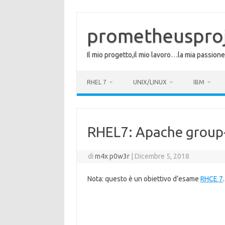
Vai
al
contenuto
prometheuspro
Il mio progetto,il mio lavoro…la mia passione
RHEL 7
UNIX/LINUX
IBM
RHEL7: Apache grou
di
m4x p0w3r
|
Dicembre 5, 2018
Nota: questo è un obiettivo d’esame
RHCE 7
.