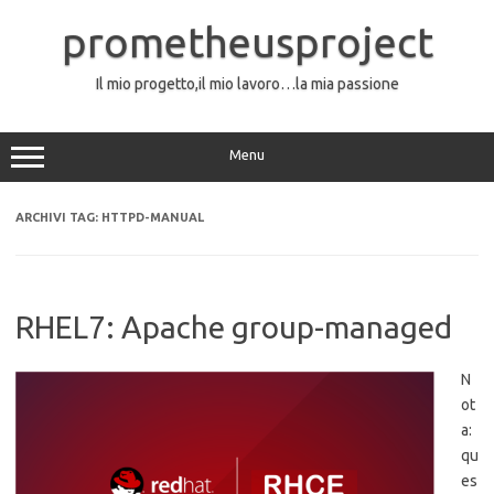
Vai
al
prometheusproject
contenuto
Il mio progetto,il mio lavoro…la mia passione
Menu
ARCHIVI TAG:
HTTPD-MANUAL
RHEL7: Apache group-managed
N
ot
a:
qu
es