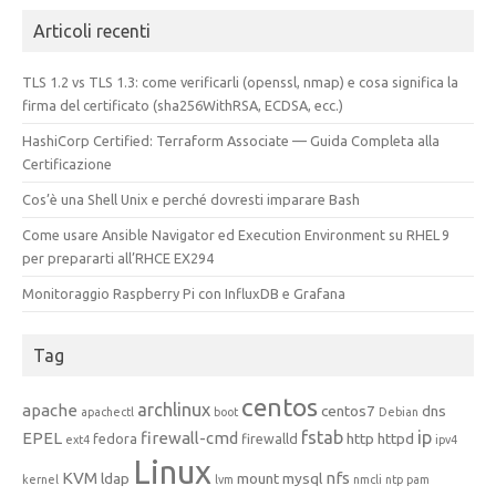
Articoli recenti
TLS 1.2 vs TLS 1.3: come verificarli (openssl, nmap) e cosa significa la
firma del certificato (sha256WithRSA, ECDSA, ecc.)
HashiCorp Certified: Terraform Associate — Guida Completa alla
Certificazione
Cos’è una Shell Unix e perché dovresti imparare Bash
Come usare Ansible Navigator ed Execution Environment su RHEL 9
per prepararti all’RHCE EX294
Monitoraggio Raspberry Pi con InfluxDB e Grafana
Tag
centos
archlinux
apache
centos7
dns
apachectl
boot
Debian
fstab
ip
EPEL
firewall-cmd
http
httpd
fedora
firewalld
ext4
ipv4
Linux
KVM
nfs
ldap
mount
mysql
kernel
lvm
nmcli
ntp
pam