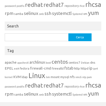
rhcsa
redhat
redhat7
repository
password
postfix
rhce
yum
rpm
selinux
ssh
systemctl
samba
vm
smb
Systemd
Search
Ricerca
per:
Tag
centos
archlinux
apache
centos7
dns
apachectl
boot
Debian
fstab
ip
EPEL
firewall-cmd
http
httpd
fedora
firewalld
ext4
ipv4
Linux
KVM
nfs
ldap
mount
mysql
kernel
lvm
nmcli
ntp
pam
rhcsa
redhat
redhat7
repository
password
postfix
rhce
yum
rpm
selinux
ssh
systemctl
samba
vm
smb
Systemd