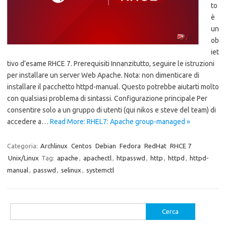
to
è
un
ob
iet
tivo d’esame RHCE 7. Prerequisiti Innanzitutto, seguire le istruzioni
per installare un server Web Apache. Nota: non dimenticare di
installare il pacchetto httpd-manual. Questo potrebbe aiutarti molto
con qualsiasi problema di sintassi. Configurazione principale Per
consentire solo a un gruppo di utenti (qui nikos e steve del team) di
accedere a…
Read More: RHEL7: Apache group-managed »
Categoria:
Archlinux
Centos
Debian
Fedora
RedHat
RHCE 7
Unix/Linux
Tag:
apache
,
apachectl
,
htpasswd
,
http
,
httpd
,
httpd-
manual
,
passwd
,
selinux
,
systemctl
Ricerca
per: