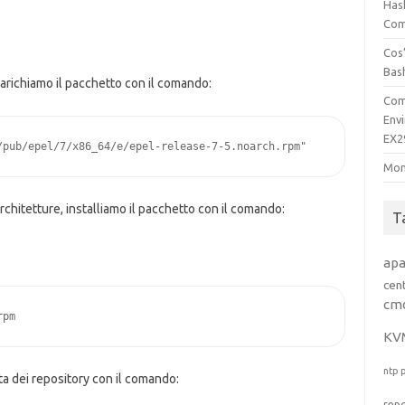
Has
Comp
Cos’
Bas
arichiamo il pacchetto con il comando:
Com
Env
EX2
Mon
rchitetture, installiamo il pacchetto con il comando:
T
ap
cen
cm
rpm
KV
ntp
sta dei repository con il comando:
rep