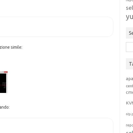
se
y
S
Rice
zione simile:
per:
T
ap
cen
cm
KV
ando:
ntp
rep