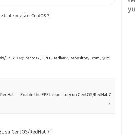
se
y
le tante novità di CentOS 7.
ix/Linux
Tag:
centos7
,
EPEL
,
redhat7
,
repository
,
rpm
,
yum
/RedHat
Enable the EPEL repository on CentOS/RedHat 7
→
EPEL su CentOS/RedHat 7
”