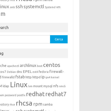
rhce
linux
ssh
systemctl
vm
smb
Systemd
um
earch
rca
ag
centos
archlinux
ache
apachectl
boot
EPEL
firewall-
tos7
dns
fedora
Debian
ext4
fstab
ip
d
http
httpd
firewalld
ipv4
kernel
Linux
M
nfs
ldap
mount
mysql
lvm
nmcli
redhat
redhat7
pam
password
postfix
rhcsa
rpm
ository
samba
rhce