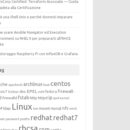
hiCorp Certified: Terraform Associate — Guida
leta alla Certificazione
è una Shell Unix e perché dovresti imparare
h
e usare Ansible Navigator ed Execution
ironment su RHEL 9 per prepararti all’RHCE
94
itoraggio Raspberry Pi con InfluxDB e Grafana
ag
centos
archlinux
ache
apachectl
boot
EPEL
firewall-
tos7
dns
fedora
Debian
ext4
fstab
ip
d
http
httpd
firewalld
ipv4
kernel
Linux
M
nfs
ldap
mount
mysql
lvm
nmcli
redhat
redhat7
pam
password
postfix
rhcsa
rpm
ository
samba