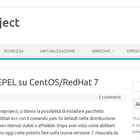
ject
SICUREZZA
VIRTUALIZZAZIONE
WINDOWS
OPENS
y EPEL su CentOS/RedHat 7
Rice
per:
3 commenti
Ar
aproject, ci danno la possibilità di installare pacchetti
titail ecc con il comando yum. Di default nelle distribuzione
TLS 
e co
 ritenuti stabili o affidabili. Dopo aver visto come abilitarli
(sh
o oggi come poterlo fare sulla nuova versione 7, rilasciata da