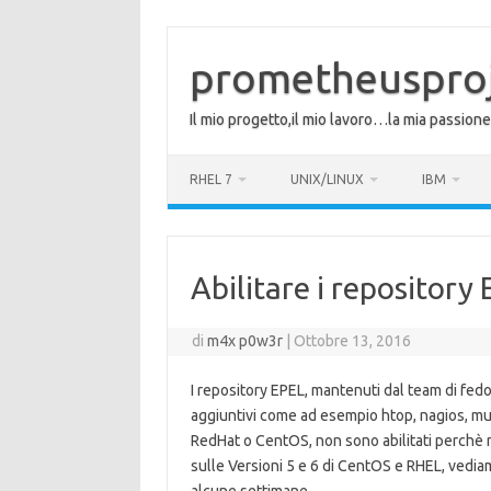
Vai
al
contenuto
prometheuspro
Il mio progetto,il mio lavoro…la mia passione
RHEL 7
UNIX/LINUX
IBM
Abilitare i repositor
di
m4x p0w3r
|
Ottobre 13, 2016
I repository EPEL, mantenuti dal team di fedor
aggiuntivi come ad esempio htop, nagios, mul
RedHat o CentOS, non sono abilitati perchè non
sulle Versioni 5 e 6 di CentOS e RHEL, vediam