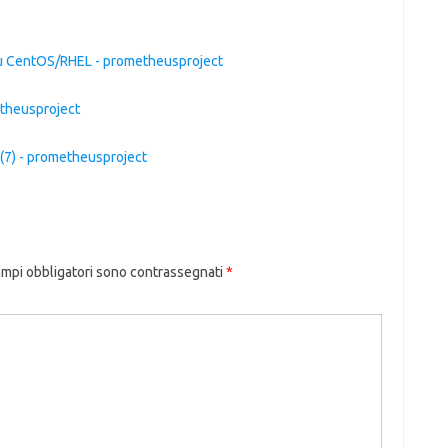
 su CentOS/RHEL - prometheusproject
etheusproject
(7) - prometheusproject
ampi obbligatori sono contrassegnati
*