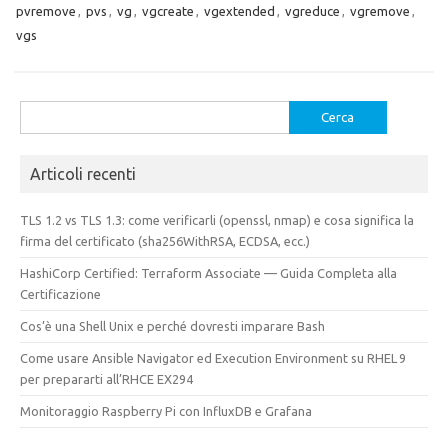
pvremove
,
pvs
,
vg
,
vgcreate
,
vgextended
,
vgreduce
,
vgremove
,
vgs
Ricerca
per:
Articoli recenti
TLS 1.2 vs TLS 1.3: come verificarli (openssl, nmap) e cosa significa la
firma del certificato (sha256WithRSA, ECDSA, ecc.)
HashiCorp Certified: Terraform Associate — Guida Completa alla
Certificazione
Cos’è una Shell Unix e perché dovresti imparare Bash
Come usare Ansible Navigator ed Execution Environment su RHEL 9
per prepararti all’RHCE EX294
Monitoraggio Raspberry Pi con InfluxDB e Grafana