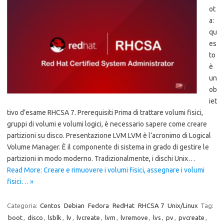
ot
a:
qu
es
to
è
un
ob
iet
tivo d’esame RHCSA 7. Prerequisiti Prima di trattare volumi fisici,
gruppi di volumi e volumi logici, è necessario sapere come creare
partizioni su disco. Presentazione LVM LVM è l’acronimo di Logical
Volume Manager. È il componente di sistema in grado di gestire le
partizioni in modo moderno. Tradizionalmente, i dischi Unix…
Read More: Creare e rimuovere i volumi fisici, assegnare i volumi
fisici… »
Categoria:
Centos
Debian
Fedora
RedHat
RHCSA 7
Unix/Linux
Tag:
boot
,
disco
,
lsblk
,
lv
,
lvcreate
,
lvm
,
lvremove
,
lvs
,
pv
,
pvcreate
,