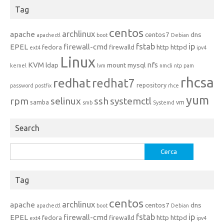
Tag
centos
archlinux
apache
centos7
dns
apachectl
boot
Debian
fstab
ip
EPEL
firewall-cmd
http
httpd
fedora
firewalld
ext4
ipv4
Linux
KVM
nfs
ldap
mount
mysql
kernel
lvm
nmcli
ntp
pam
rhcsa
redhat
redhat7
repository
password
postfix
rhce
yum
rpm
selinux
ssh
systemctl
samba
vm
smb
Systemd
Search
Ricerca
per:
Tag
centos
archlinux
apache
centos7
dns
apachectl
boot
Debian
fstab
ip
EPEL
firewall-cmd
http
httpd
fedora
firewalld
ext4
ipv4