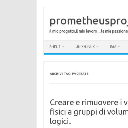
Vai
al
contenuto
prometheuspro
Il mio progetto,il mio lavoro…la mia passione
RHEL 7
UNIX/LINUX
IBM
ARCHIVI TAG:
PVCREATE
Creare e rimuovere i v
fisici a gruppi di volu
logici.