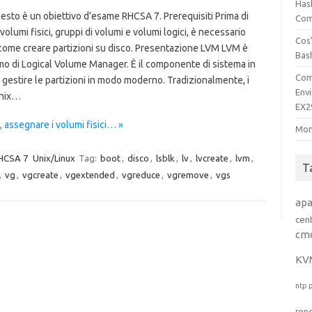
Has
esto è un obiettivo d’esame RHCSA 7. Prerequisiti Prima di
Comp
 volumi fisici, gruppi di volumi e volumi logici, è necessario
Cos’
come creare partizioni su disco. Presentazione LVM LVM è
Bas
mo di Logical Volume Manager. È il componente di sistema in
Com
 gestire le partizioni in modo moderno. Tradizionalmente, i
Env
Unix…
EX2
, assegnare i volumi fisici… »
Mon
HCSA 7
Unix/Linux
Tag:
boot
,
disco
,
lsblk
,
lv
,
lvcreate
,
lvm
,
T
,
vg
,
vgcreate
,
vgextended
,
vgreduce
,
vgremove
,
vgs
ap
cen
cm
KV
ntp
rep