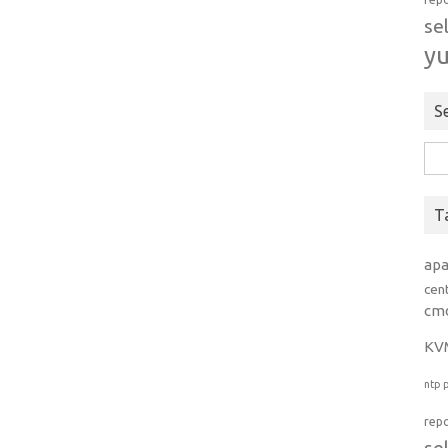
se
y
S
Rice
per:
T
ap
cen
cm
KV
ntp
rep