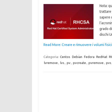
Nota: qu
trattare
sapere 
l’acroni
grado di
dischi 
Read More: Creare e rimuovere i volumi fisici
Categoria:
Centos
Debian
Fedora
RedHat
R
lvremove
,
lvs
,
pv
,
pvcreate
,
pvremove
,
pvs