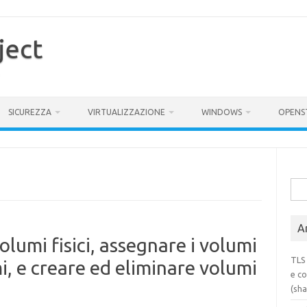
ject
SICUREZZA
VIRTUALIZZAZIONE
WINDOWS
OPENS
Rice
per:
Ar
olumi fisici, assegnare i volumi
TLS 
mi, e creare ed eliminare volumi
e co
(sh