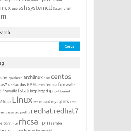
rhce
linux
ssh
systemctl
vm
smb
Systemd
um
earch
rca
ag
centos
archlinux
ache
apachectl
boot
EPEL
firewall-
tos7
dns
fedora
Debian
ext4
fstab
ip
d
http
httpd
firewalld
ipv4
kernel
Linux
M
nfs
ldap
mount
mysql
lvm
nmcli
redhat
redhat7
pam
password
postfix
rhcsa
rpm
ository
samba
rhce