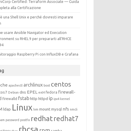
hiCorp Certified: Terraform Associate — Guida
leta alla Certificazione
è una Shell Unix e perché dovresti imparare
h
e usare Ansible Navigator ed Execution
ironment su RHEL 9 per prepararti all’RHCE
94
itoraggio Raspberry Pi con InfluxDB e Grafana
ag
centos
archlinux
ache
apachectl
boot
EPEL
firewall-
tos7
dns
fedora
Debian
ext4
fstab
ip
d
http
httpd
firewalld
ipv4
kernel
Linux
M
nfs
ldap
mount
mysql
lvm
nmcli
redhat
redhat7
pam
password
postfix
rhcsa
rpm
ository
samba