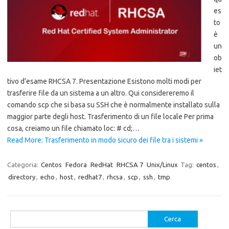
es
to
è
un
ob
iet
tivo d’esame RHCSA 7. Presentazione Esistono molti modi per
trasferire file da un sistema a un altro. Qui considereremo il
comando scp che si basa su SSH che è normalmente installato sulla
maggior parte degli host. Trasferimento di un file locale Per prima
cosa, creiamo un file chiamato loc: # cd;…
Read More: Trasferimento in modo sicuro dei file tra i sistemi »
Categoria:
Centos
Fedora
RedHat
RHCSA 7
Unix/Linux
Tag:
centos
,
directory
,
echo
,
host
,
redhat7
,
rhcsa
,
scp
,
ssh
,
tmp
Ricerca
per: