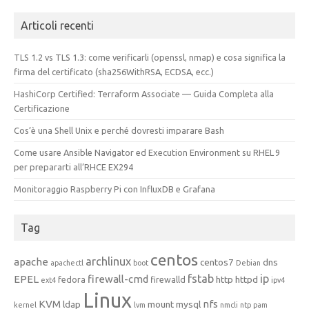
Articoli recenti
TLS 1.2 vs TLS 1.3: come verificarli (openssl, nmap) e cosa significa la
firma del certificato (sha256WithRSA, ECDSA, ecc.)
HashiCorp Certified: Terraform Associate — Guida Completa alla
Certificazione
Cos’è una Shell Unix e perché dovresti imparare Bash
Come usare Ansible Navigator ed Execution Environment su RHEL 9
per prepararti all’RHCE EX294
Monitoraggio Raspberry Pi con InfluxDB e Grafana
Tag
centos
archlinux
apache
centos7
dns
apachectl
boot
Debian
fstab
ip
EPEL
firewall-cmd
http
httpd
fedora
firewalld
ext4
ipv4
Linux
KVM
nfs
ldap
mount
mysql
kernel
lvm
nmcli
ntp
pam