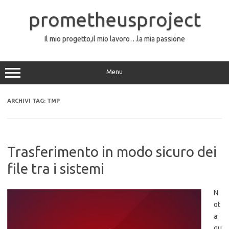
Vai
al
prometheusproject
contenuto
Il mio progetto,il mio lavoro…la mia passione
Menu
ARCHIVI TAG:
TMP
Trasferimento in modo sicuro dei
file tra i sistemi
N
ot
a:
qu