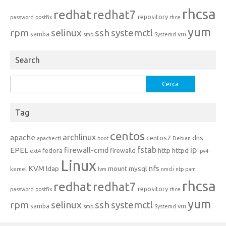
rhcsa
redhat
redhat7
repository
password
postfix
rhce
yum
rpm
selinux
ssh
systemctl
samba
vm
smb
Systemd
Search
Ricerca
per:
Tag
centos
archlinux
apache
centos7
dns
apachectl
boot
Debian
fstab
ip
EPEL
firewall-cmd
http
httpd
fedora
firewalld
ext4
ipv4
Linux
KVM
nfs
ldap
mount
mysql
kernel
lvm
nmcli
ntp
pam
rhcsa
redhat
redhat7
repository
password
postfix
rhce
yum
rpm
selinux
ssh
systemctl
samba
vm
smb
Systemd