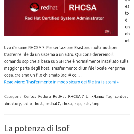
es
to
è
un
ob
iet
tivo d’esame RHCSA 7. Presentazione Esistono molti modi per
trasferire file da un sistema a un altro. Qui considereremo il
comando scp che si basa su SSH che è normalmente installato sulla
maggior parte degli host. Trasferimento di un file locale Per prima
cosa, creiamo un file chiamato loc: # cd;…
Read More: Trasferimento in modo sicuro dei file tra i sistemi »
Categoria:
Centos
Fedora
RedHat
RHCSA 7
Unix/Linux
Tag:
centos
,
directory
,
echo
,
host
,
redhat7
,
rhcsa
,
scp
,
ssh
,
tmp
La potenza di lsof