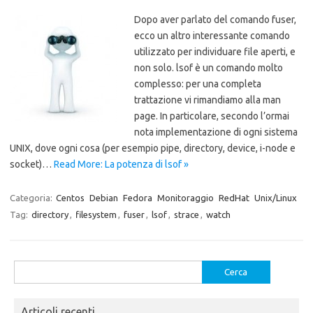
Dopo aver parlato del comando fuser,
ecco un altro interessante comando
utilizzato per individuare file aperti, e
non solo. lsof è un comando molto
complesso: per una completa
trattazione vi rimandiamo alla man
page. In particolare, secondo l’ormai
nota implementazione di ogni sistema
UNIX, dove ogni cosa (per esempio pipe, directory, device, i-node e
socket)…
Read More: La potenza di lsof »
Categoria:
Centos
Debian
Fedora
Monitoraggio
RedHat
Unix/Linux
Tag:
directory
,
filesystem
,
fuser
,
lsof
,
strace
,
watch
Ricerca
per:
Articoli recenti