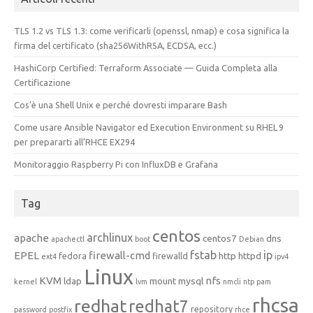
TLS 1.2 vs TLS 1.3: come verificarli (openssl, nmap) e cosa significa la
firma del certificato (sha256WithRSA, ECDSA, ecc.)
HashiCorp Certified: Terraform Associate — Guida Completa alla
Certificazione
Cos’è una Shell Unix e perché dovresti imparare Bash
Come usare Ansible Navigator ed Execution Environment su RHEL 9
per prepararti all’RHCE EX294
Monitoraggio Raspberry Pi con InfluxDB e Grafana
Tag
centos
archlinux
apache
centos7
dns
apachectl
boot
Debian
fstab
ip
EPEL
firewall-cmd
http
httpd
fedora
firewalld
ext4
ipv4
Linux
KVM
nfs
ldap
mount
mysql
kernel
lvm
nmcli
ntp
pam
rhcsa
redhat
redhat7
repository
password
postfix
rhce