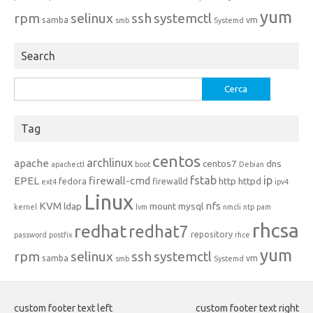
yum
rpm
selinux
ssh
systemctl
samba
vm
smb
Systemd
Search
Ricerca
per:
Tag
centos
archlinux
apache
centos7
dns
apachectl
boot
Debian
fstab
ip
EPEL
firewall-cmd
http
httpd
fedora
firewalld
ext4
ipv4
Linux
KVM
nfs
ldap
mount
mysql
kernel
lvm
nmcli
ntp
pam
rhcsa
redhat
redhat7
repository
password
postfix
rhce
yum
rpm
selinux
ssh
systemctl
samba
vm
smb
Systemd
custom footer text left
custom footer text right