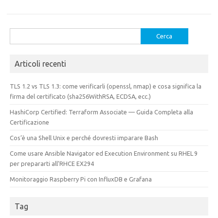
Ricerca
per:
Articoli recenti
TLS 1.2 vs TLS 1.3: come verificarli (openssl, nmap) e cosa significa la
firma del certificato (sha256WithRSA, ECDSA, ecc.)
HashiCorp Certified: Terraform Associate — Guida Completa alla
Certificazione
Cos’è una Shell Unix e perché dovresti imparare Bash
Come usare Ansible Navigator ed Execution Environment su RHEL 9
per prepararti all’RHCE EX294
Monitoraggio Raspberry Pi con InfluxDB e Grafana
Tag