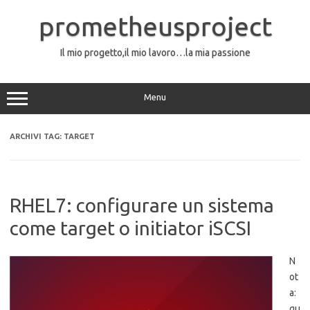
Vai
al
prometheusproject
contenuto
Il mio progetto,il mio lavoro…la mia passione
Menu
ARCHIVI TAG:
TARGET
RHEL7: configurare un sistema
come target o initiator iSCSI
N
ot
a:
qu