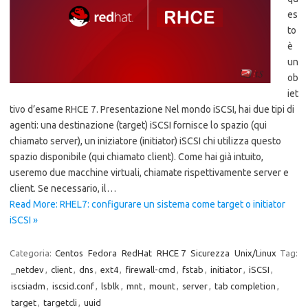
es
to
è
un
ob
iet
tivo d’esame RHCE 7. Presentazione Nel mondo iSCSI, hai due tipi di
agenti: una destinazione (target) iSCSI fornisce lo spazio (qui
chiamato server), un iniziatore (initiator) iSCSI chi utilizza questo
spazio disponibile (qui chiamato client). Come hai già intuito,
useremo due macchine virtuali, chiamate rispettivamente server e
client. Se necessario, il…
Read More: RHEL7: configurare un sistema come target o initiator
iSCSI »
Categoria:
Centos
Fedora
RedHat
RHCE 7
Sicurezza
Unix/Linux
Tag:
_netdev
,
client
,
dns
,
ext4
,
firewall-cmd
,
fstab
,
initiator
,
iSCSI
,
iscsiadm
,
iscsid.conf
,
lsblk
,
mnt
,
mount
,
server
,
tab completion
,
target
,
targetcli
,
uuid