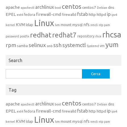
centos
archlinux
apache
centos7
dns
apachectl
boot
Debian
fstab
ip
EPEL
firewall-cmd
http
httpd
fedora
firewalld
ext4
ipv4
Linux
KVM
nfs
ldap
mount
mysql
kernel
lvm
nmcli
ntp
pam
rhcsa
redhat
redhat7
repository
password
postfix
rhce
yum
rpm
selinux
ssh
systemctl
samba
vm
smb
Systemd
Search
Ricerca
per:
Tag
centos
archlinux
apache
centos7
dns
apachectl
boot
Debian
fstab
ip
EPEL
firewall-cmd
http
httpd
fedora
firewalld
ext4
ipv4
Linux
KVM
nfs
ldap
mount
mysql
kernel
lvm
nmcli
ntp
pam