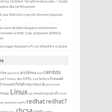
hiCorp Certified: Terraform Associate — Guida
leta alla Certificazione
è una Shell Unix e perché dovresti imparare
h
e usare Ansible Navigator ed Execution
ironment su RHEL 9 per prepararti all’RHCE
94
itoraggio Raspberry Pi con InfluxDB e Grafana
ag
centos
archlinux
ache
apachectl
boot
EPEL
firewall-
tos7
dns
fedora
Debian
ext4
fstab
ip
d
http
httpd
firewalld
ipv4
kernel
Linux
M
nfs
ldap
mount
mysql
lvm
nmcli
redhat
redhat7
pam
password
postfix
rhcsa
rpm
ository
samba