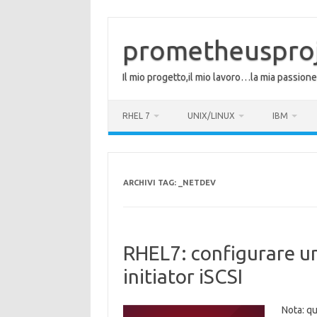
Vai
al
contenuto
prometheuspro
Il mio progetto,il mio lavoro…la mia passione
RHEL 7
UNIX/LINUX
IBM
ARCHIVI TAG:
_NETDEV
RHEL7: configurare u
initiator iSCSI
Nota: q