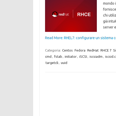
mondo iS
fornisce
chi util
già intu
server e
Read More: RHEL7: configurare un sistema com
Categoria:
Centos
Fedora
RedHat
RHCE 7
S
cmd
,
fstab
,
initiator
,
iSCSI
,
iscsiadm
,
iscsid.
targetcli
,
uuid