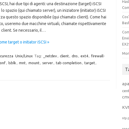
Has
CSI, hai due tipi di agenti: una destinazione (target) iSCSI
Comp
 lo spazio (qui chiamato server), un iniziatore (initiator) iSCSI
izza questo spazio disponibile (qui chiamato client). Come hai
Cos’
Bas
ito, useremo due macchine virtuali, chiamate rispettivamente
 client. Se necessario, il…
Com
Env
e target o initiator iSCSI »
EX2
Mon
icurezza
Unix/Linux
Tag:
_netdev
,
client
,
dns
,
ext4
,
firewall-
conf
,
lsblk
,
mnt
,
mount
,
server
,
tab completion
,
target
,
T
ap
cen
cm
KV
ntp
rep