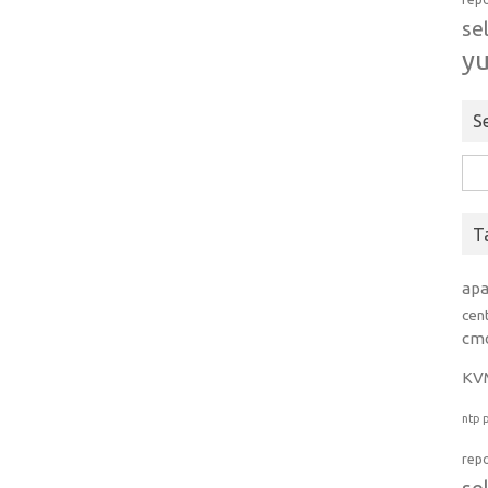
se
y
S
Rice
per:
T
ap
cen
cm
KV
ntp
rep