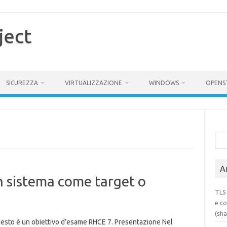
ject
SICUREZZA
VIRTUALIZZAZIONE
WINDOWS
OPENS
Rice
per:
Ar
n sistema come target o
TLS 
e co
(sh
uesto è un obiettivo d’esame RHCE 7. Presentazione Nel