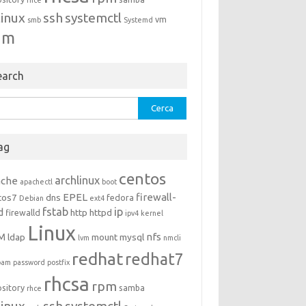
rhce
linux
ssh
systemctl
vm
smb
Systemd
um
earch
rca
ag
centos
archlinux
ache
apachectl
boot
EPEL
firewall-
tos7
dns
fedora
Debian
ext4
fstab
ip
d
http
httpd
firewalld
ipv4
kernel
Linux
M
nfs
ldap
mount
mysql
lvm
nmcli
redhat
redhat7
pam
password
postfix
rhcsa
rpm
ository
samba
rhce