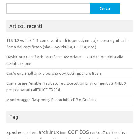
Ricerca
per:
Articoli recenti
TLS 1.2 vs TLS 1.3: come verificarli (openssl, nmap) e cosa significa la
firma del certificato (sha256WithRSA, ECDSA, ecc.)
HashiCorp Certified: Terraform Associate — Guida Completa alla
Certificazione
Cos’è una Shell Unix e perché dovresti imparare Bash
Come usare Ansible Navigator ed Execution Environment su RHEL 9
per prepararti all’RHCE EX294
Monitoraggio Raspberry Pi con InfluxDB e Grafana
Tag
centos
archlinux
apache
centos7
dns
apachectl
boot
Debian