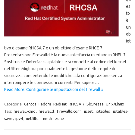
es
to
è
un
ob
iet
tivo d’esame RHCSA 7 e un obiettivo d’esame RHCE 7.
Presentazione Firewalld è la nuova interfaccia userland in RHEL 7.
Sostituisce l’interfaccia iptables e si connette al codice del kernel
netfilter. Migliora principalmente la gestione delle regole di
sicurezza consentendo le modifiche alla configurazione senza
interrompere le connessioni correnti. Per sapere…
Read More: Configurare le impostazioni del firewall »
Categoria:
Centos
Fedora
RedHat
RHCSA 7
Sicurezza
Unix/Linux
Tag:
firewall-cmd
,
firewalld
,
firewalld.conf
,
ipset
,
iptables
,
iptables-
save
,
ipv4
,
netfilter
,
nmcli
,
zone