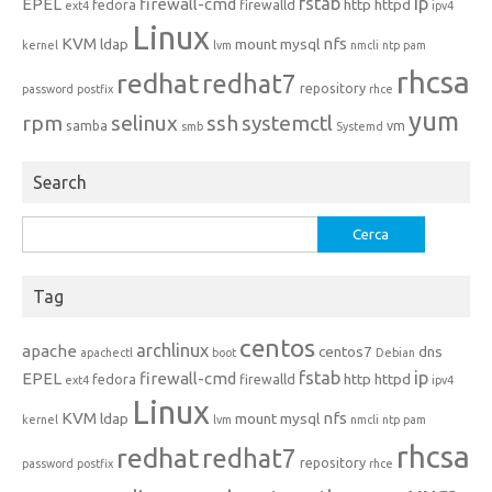
fstab
ip
EPEL
firewall-cmd
http
httpd
fedora
firewalld
ext4
ipv4
Linux
KVM
nfs
ldap
mount
mysql
kernel
lvm
nmcli
ntp
pam
rhcsa
redhat
redhat7
repository
password
postfix
rhce
yum
rpm
selinux
ssh
systemctl
samba
vm
smb
Systemd
Search
Ricerca
per:
Tag
centos
archlinux
apache
centos7
dns
apachectl
boot
Debian
fstab
ip
EPEL
firewall-cmd
http
httpd
fedora
firewalld
ext4
ipv4
Linux
KVM
nfs
ldap
mount
mysql
kernel
lvm
nmcli
ntp
pam
rhcsa
redhat
redhat7
repository
password
postfix
rhce