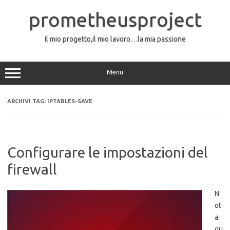
Vai
al
prometheusproject
contenuto
Il mio progetto,il mio lavoro…la mia passione
Menu
ARCHIVI TAG:
IPTABLES-SAVE
Configurare le impostazioni del
firewall
N
ot
a:
qu