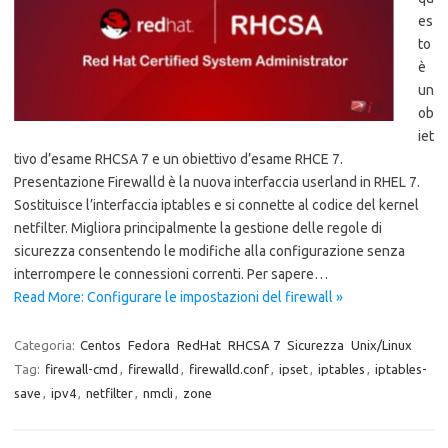
es
to
è
un
ob
iet
tivo d’esame RHCSA 7 e un obiettivo d’esame RHCE 7.
Presentazione Firewalld è la nuova interfaccia userland in RHEL 7.
Sostituisce l’interfaccia iptables e si connette al codice del kernel
netfilter. Migliora principalmente la gestione delle regole di
sicurezza consentendo le modifiche alla configurazione senza
interrompere le connessioni correnti. Per sapere…
Read More: Configurare le impostazioni del firewall »
Categoria:
Centos
Fedora
RedHat
RHCSA 7
Sicurezza
Unix/Linux
Tag:
firewall-cmd
,
firewalld
,
firewalld.conf
,
ipset
,
iptables
,
iptables-
save
,
ipv4
,
netfilter
,
nmcli
,
zone