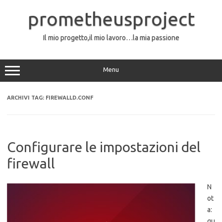
Vai
al
prometheusproject
contenuto
Il mio progetto,il mio lavoro…la mia passione
Menu
ARCHIVI TAG:
FIREWALLD.CONF
Configurare le impostazioni del
firewall
N
ot
a:
qu