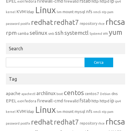
fstab
ip
EPEL
firewall-cmd
http
httpd
fedora
firewalld
ext4
ipv4
Linux
KVM
nfs
ldap
mount
mysql
kernel
lvm
nmcli
ntp
pam
rhcsa
redhat
redhat7
repository
password
postfix
rhce
yum
rpm
selinux
ssh
systemctl
samba
vm
smb
Systemd
Search
Ricerca
per:
Tag
centos
archlinux
apache
centos7
dns
apachectl
boot
Debian
fstab
ip
EPEL
firewall-cmd
http
httpd
fedora
firewalld
ext4
ipv4
Linux
KVM
nfs
ldap
mount
mysql
kernel
lvm
nmcli
ntp
pam
rhcsa
redhat
redhat7
repository
password
postfix
rhce