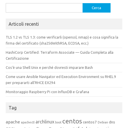
Ricerca
per:
Articoli recenti
TLS 1.2 vs TLS 1.3: come verificarli (openssl, nmap) e cosa significa la
firma del certificato (sha256WithRSA, ECDSA, ecc.)
HashiCorp Certified: Terraform Associate — Guida Completa alla
Certificazione
Cos’è una Shell Unix e perché dovresti imparare Bash
Come usare Ansible Navigator ed Execution Environment su RHEL 9
per prepararti all’RHCE EX294
Monitoraggio Raspberry Pi con InfluxDB e Grafana
Tag
centos
archlinux
apache
centos7
dns
apachectl
boot
Debian