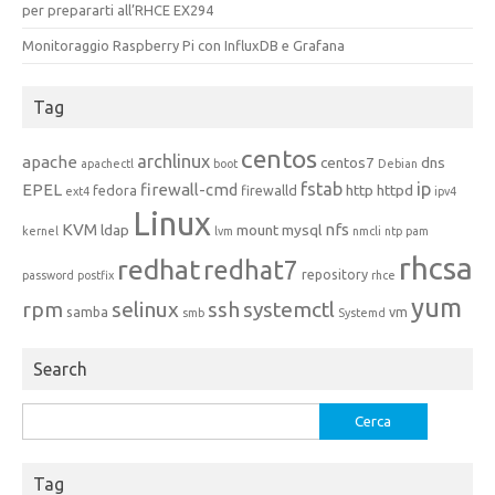
per prepararti all’RHCE EX294
Monitoraggio Raspberry Pi con InfluxDB e Grafana
Tag
centos
archlinux
apache
centos7
dns
apachectl
boot
Debian
fstab
ip
EPEL
firewall-cmd
http
httpd
fedora
firewalld
ext4
ipv4
Linux
KVM
nfs
ldap
mount
mysql
kernel
lvm
nmcli
ntp
pam
rhcsa
redhat
redhat7
repository
password
postfix
rhce
yum
rpm
selinux
ssh
systemctl
samba
vm
smb
Systemd
Search
Ricerca
per:
Tag