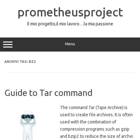
Vai
al
prometheusproject
contenuto
Il mio progetto,il mio lavoro…la mia passione
Menu
ARCHIVI TAG:
BZ2
Guide to Tar command
The command Tar (Tape Archive) is
used to create file archives. It is often
used with the combination of
compression programs such as gzip
and bzip2 to reduce the size of archvi