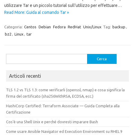
utilizzare Tar e un piccolo tutorial sull’utilizzo per effettuare…
Read More: Guida al comando Tar »
Categoria:
Centos
Debian
Fedora
RedHat
Unix/Linux
Tag:
backup
,
bz2
,
Linux
,
tar
Ricerca
per:
Articoli recenti
TLS 1.2 vs TLS 1.3: come verificarli (openssl, nmap) e cosa significa la
firma del certificato (sha256WithRSA, ECDSA, ecc.)
HashiCorp Certified: Terraform Associate — Guida Completa alla
Certificazione
Cos’è una Shell Unix e perché dovresti imparare Bash
Come usare Ansible Navigator ed Execution Environment su RHEL 9