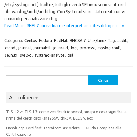
/etc/rsyslog.conf). Inoltre, tutti gli eventi SELinux sono scritti nel
file /var/log/audit/audit.log. Con Systemd sono stati creati nuovi
comandi per analizzare i log…
Read More: RHEL7: individuare e interpretare i files di log e i… »
Categoria:
Centos
Fedora
RedHat
RHCSA 7
Unix/Linux
Tag:
audit
,
crond
,
journal
,
journalctl
,
journald
,
log
,
processi
,
rsyslog.conf
,
selinux
,
syslog
,
systemd-analyze
,
tail
Ricerca
per:
Articoli recenti
TLS 1.2 vs TLS 1.3: come verificarli (openssl, nmap) e cosa significa la
firma del certificato (sha256WithRSA, ECDSA, ecc.)
HashiCorp Certified: Terraform Associate — Guida Completa alla
Certificazione