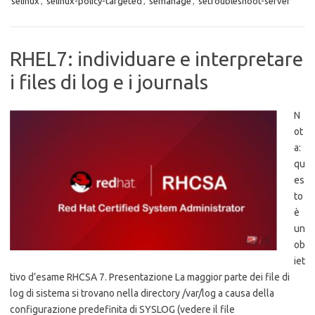
selinux
,
selinux-policy-targeted
,
semanage
,
setroubleshoot-server
RHEL7: individuare e interpretare
i files di log e i journals
N
ot
a:
qu
es
to
è
un
ob
iet
tivo d’esame RHCSA 7. Presentazione La maggior parte dei file di
log di sistema si trovano nella directory /var/log a causa della
configurazione predefinita di SYSLOG (vedere il file