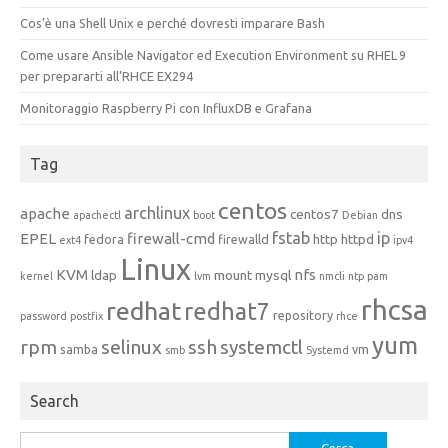
Cos’è una Shell Unix e perché dovresti imparare Bash
Come usare Ansible Navigator ed Execution Environment su RHEL 9
per prepararti all’RHCE EX294
Monitoraggio Raspberry Pi con InfluxDB e Grafana
Tag
centos
archlinux
apache
centos7
dns
apachectl
boot
Debian
fstab
ip
EPEL
firewall-cmd
http
httpd
fedora
firewalld
ext4
ipv4
Linux
KVM
nfs
ldap
mount
mysql
kernel
lvm
nmcli
ntp
pam
rhcsa
redhat
redhat7
repository
password
postfix
rhce
yum
rpm
selinux
ssh
systemctl
samba
vm
smb
Systemd
Search
Ricerca