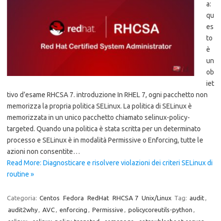
a:
qu
es
to
è
un
ob
iet
tivo d’esame RHCSA 7. introduzione In RHEL 7, ogni pacchetto non
memorizza la propria politica SELinux. La politica di SELinux è
memorizzata in un unico pacchetto chiamato selinux-policy-
targeted. Quando una politica è stata scritta per un determinato
processo e SELinux è in modalità Permissive o Enforcing, tutte le
azioni non consentite…
Read More: Diagnosticare e risolvere violazioni dei criteri SELinux di
routine »
Categoria:
Centos
Fedora
RedHat
RHCSA 7
Unix/Linux
Tag:
audit
,
audit2why
,
AVC
,
enforcing
,
Permissive
,
policycoreutils-python
,