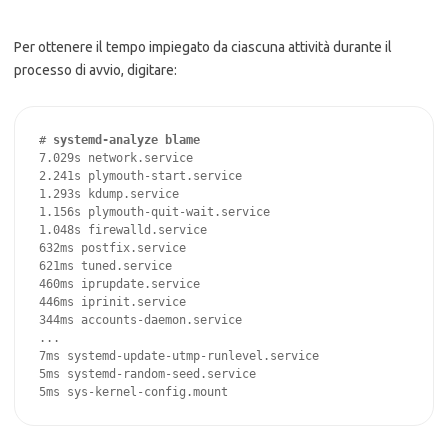
Per ottenere il tempo impiegato da ciascuna attività durante il
processo di avvio, digitare:
# 
systemd-analyze blame
7.029s network.service

2.241s plymouth-start.service

1.293s kdump.service

1.156s plymouth-quit-wait.service

1.048s firewalld.service

632ms postfix.service

621ms tuned.service

460ms iprupdate.service

446ms iprinit.service

344ms accounts-daemon.service

...

7ms systemd-update-utmp-runlevel.service

5ms systemd-random-seed.service

5ms sys-kernel-config.mount