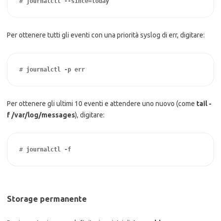
# 
journalctl --since=today
Per ottenere tutti gli eventi con una priorità syslog di err, digitare:
# 
journalctl -p err
Per ottenere gli ultimi 10 eventi e attendere uno nuovo (come
tail -
f /var/log/messages
), digitare:
# 
journalctl -f
Storage permanente