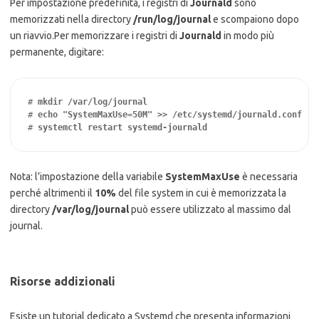
Per impostazione predefinita, i registri di
Journald
sono
memorizzati nella directory
/run/log/journal
e scompaiono dopo
un riavvio.
Per memorizzare i registri di
Journald
in modo più
permanente, digitare:
# 
#
# 
systemctl restart systemd-journald 
Nota: l’impostazione della variabile
SystemMaxUse
è necessaria
perché altrimenti il ​​
10%
del file system in cui è memorizzata la
directory
/var/log/journal
può essere utilizzato al massimo dal
journal.
Risorse addizionali
Esiste un tutorial dedicato a Systemd che presenta informazioni