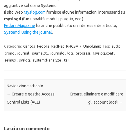
aggiuntive sul diario Systemd.
Il sito Web
rsyslog.com
fornisce alcune informazioni interessanti su
rsyslogd
(funzionalità, moduli, plug-in, ecc.).
Fedora Magazine
ha anche pubblicato un interessante articolo,
Systemd: Using the journal
.
Categoria:
Centos
Fedora
RedHat
RHCSA 7
Unix/Linux
Tag:
audit
,
crond
,
journal
,
journalctl
,
journald
,
log
,
processi
,
rsyslog.conf
,
selinux
,
syslog
,
systemd-analyze
,
tail
Navigazione articolo
←
Creare e gestire Access
Creare, eliminare e modificare
Control Lists (ACL)
gli account locali
→
Lascia un commento