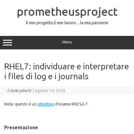
Vai
al
prometheusproject
contenuto
Il mio progetto,il mio lavoro…la mia passione
Menu
RHEL7: individuare e interpretare
i files di log e i journals
di
m4x p0w3r
|
Agosto 14, 2018
Nota: questo è un
obiettivo
d’esame RHCSA 7.
Presentazione