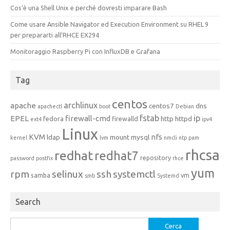
Cos’è una Shell Unix e perché dovresti imparare Bash
Come usare Ansible Navigator ed Execution Environment su RHEL 9
per prepararti all’RHCE EX294
Monitoraggio Raspberry Pi con InfluxDB e Grafana
Tag
centos
archlinux
apache
centos7
dns
apachectl
boot
Debian
fstab
ip
EPEL
firewall-cmd
http
httpd
fedora
firewalld
ext4
ipv4
Linux
KVM
nfs
ldap
mount
mysql
kernel
lvm
nmcli
ntp
pam
rhcsa
redhat
redhat7
repository
password
postfix
rhce
yum
rpm
selinux
ssh
systemctl
samba
vm
smb
Systemd
Search
Ricerca