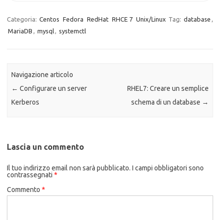
Categoria:
Centos
Fedora
RedHat
RHCE 7
Unix/Linux
Tag:
database
,
MariaDB
,
mysql
,
systemctl
Navigazione articolo
←
Configurare un server
RHEL7: Creare un semplice
Kerberos
schema di un database
→
Lascia un commento
Il tuo indirizzo email non sarà pubblicato.
I campi obbligatori sono
contrassegnati
*
Commento
*