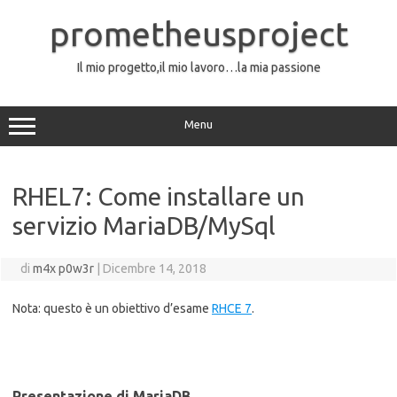
Vai
al
prometheusproject
contenuto
Il mio progetto,il mio lavoro…la mia passione
Menu
RHEL7: Come installare un
servizio MariaDB/MySql
di
m4x p0w3r
|
Dicembre 14, 2018
Nota: questo è un obiettivo d’esame
RHCE 7
.
Presentazione di MariaDB