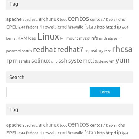
Tag
centos
archlinux
apache
centos7
dns
apachectl
boot
Debian
fstab
ip
EPEL
firewall-cmd
http
httpd
fedora
firewalld
ext4
ipv4
Linux
KVM
nfs
ldap
mount
mysql
kernel
lvm
nmcli
ntp
pam
rhcsa
redhat
redhat7
repository
password
postfix
rhce
yum
rpm
selinux
ssh
systemctl
samba
vm
smb
Systemd
Search
Ricerca
per:
Tag
centos
archlinux
apache
centos7
dns
apachectl
boot
Debian
fstab
ip
EPEL
firewall-cmd
http
httpd
fedora
firewalld
ext4
ipv4