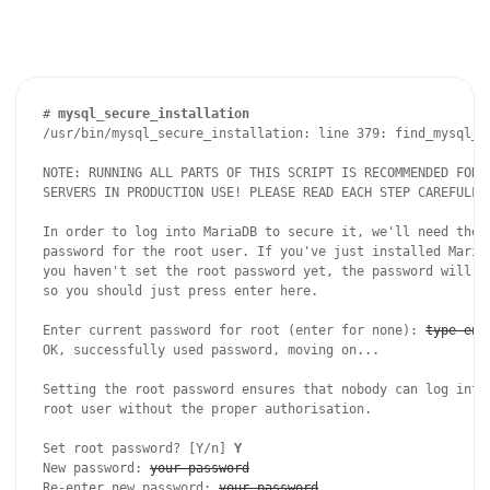
# 
mysql_secure_installation
/usr/bin/mysql_secure_installation: line 379: find_mysql_cl
NOTE: RUNNING ALL PARTS OF THIS SCRIPT IS RECOMMENDED FOR A
SERVERS IN PRODUCTION USE! PLEASE READ EACH STEP CAREFULLY!
In order to log into MariaDB to secure it, we'll need the c
password for the root user. If you've just installed MariaD
you haven't set the root password yet, the password will be
so you should just press enter here.

Enter current password for root (enter for none): 
type ent
OK, successfully used password, moving on...

Setting the root password ensures that nobody can log into 
root user without the proper authorisation.

Set root password? [Y/n] 
Y
New password: 
your-password
Re-enter new password: 
your-password