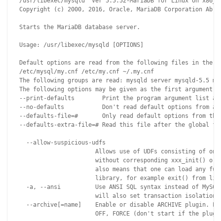
/usr/libexec/mysqld  Ver 5.5.52-MariaDB for Linux on x86_64
Copyright (c) 2000, 2016, Oracle, MariaDB Corporation Ab an
Starts the MariaDB database server.

Usage: /usr/libexec/mysqld [OPTIONS]

Default options are read from the following files in the gi
/etc/mysql/my.cnf /etc/my.cnf ~/.my.cnf 

The following groups are read: mysqld server mysqld-5.5 mar
The following options may be given as the first argument:

--print-defaults        Print the program argument list and
--no-defaults           Don't read default options from any
--defaults-file=#       Only read default options from the 
--defaults-extra-file=# Read this file after the global fil
  --allow-suspicious-udfs 

                      Allows use of UDFs consisting of only
                      without corresponding xxx_init() or x
                      also means that one can load any func
                      library, for example exit() from libc
  -a, --ansi          Use ANSI SQL syntax instead of MySQL 
                      will also set transaction isolation l
  --archive[=name]    Enable or disable ARCHIVE plugin. Pos
                      OFF, FORCE (don't start if the plugin