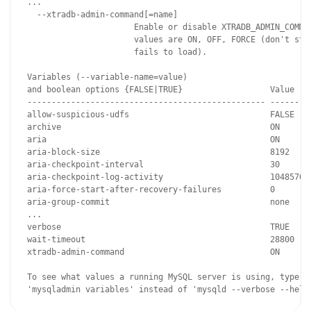
...

  --xtradb-admin-command[=name] 

                      Enable or disable XTRADB_ADMIN_COMMAN
                      values are ON, OFF, FORCE (don't star
                      fails to load).

Variables (--variable-name=value)

and boolean options {FALSE|TRUE}                  Value (af
------------------------------------------------- ---------
allow-suspicious-udfs                             FALSE

archive                                           ON

aria                                              ON

aria-block-size                                   8192

aria-checkpoint-interval                          30

aria-checkpoint-log-activity                      1048576

aria-force-start-after-recovery-failures          0

aria-group-commit                                 none

...

verbose                                           TRUE

wait-timeout                                      28800

xtradb-admin-command                              ON

To see what values a running MySQL server is using, type

'mysqladmin variables' instead of 'mysqld --verbose --help