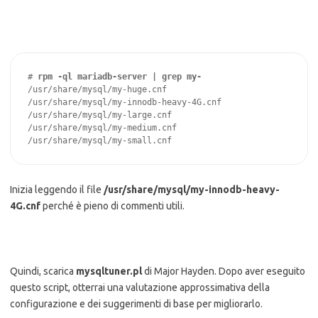
# 
rpm -ql mariadb-server | grep my-
/usr/share/mysql/my-huge.cnf

/usr/share/mysql/my-innodb-heavy-4G.cnf

/usr/share/mysql/my-large.cnf

/usr/share/mysql/my-medium.cnf

/usr/share/mysql/my-small.cnf
Inizia leggendo il file
/usr/share/mysql/my-innodb-heavy-
4G.cnf
perché è pieno di commenti utili.
Quindi, scarica
mysqltuner.pl
di Major Hayden. Dopo aver eseguito
questo script, otterrai una valutazione approssimativa della
configurazione e dei suggerimenti di base per migliorarlo.