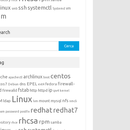
rhce
linux
ssh
systemctl
vm
smb
Systemd
um
earch
rca
ag
centos
archlinux
ache
apachectl
boot
EPEL
firewall-
tos7
dns
fedora
Debian
ext4
fstab
ip
d
http
httpd
firewalld
ipv4
kernel
Linux
M
nfs
ldap
mount
mysql
lvm
nmcli
redhat
redhat7
pam
password
postfix
rhcsa
rpm
ository
samba
rhce