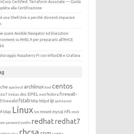
hiCorp Certified: Terraform Associate — Guida
leta alla Certificazione
è una Shell Unix e perché dovresti imparare
h
e usare Ansible Navigator ed Execution
ironment su RHEL 9 per prepararti all’RHCE
94
itoraggio Raspberry Pi con InfluxDB e Grafana
ag
centos
archlinux
ache
apachectl
boot
EPEL
firewall-
tos7
dns
fedora
Debian
ext4
fstab
ip
d
http
httpd
firewalld
ipv4
kernel
Linux
M
nfs
ldap
mount
mysql
lvm
nmcli
redhat
redhat7
pam
password
postfix
rhcsa
rpm
ository
samba