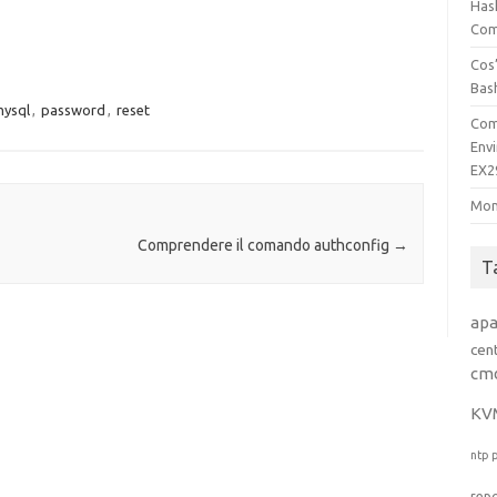
Has
Comp
Cos’
Bas
ysql
,
password
,
reset
Com
Env
EX2
Mon
Comprendere il comando authconfig
→
T
ap
cen
cm
KV
ntp
rep