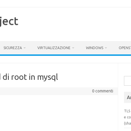
ject
SICUREZZA
VIRTUALIZZAZIONE
WINDOWS
OPENS
di root in mysql
Rice
per:
0 commenti
Ar
TLS 
e co
(sh