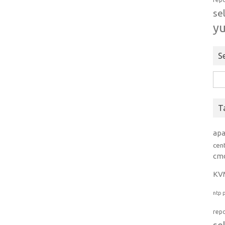
se
y
S
Rice
per:
T
ap
cen
cm
KV
ntp
rep