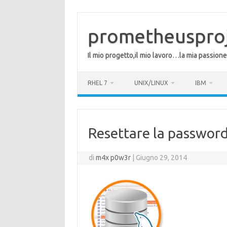
Vai
al
contenuto
prometheuspro
Il mio progetto,il mio lavoro…la mia passione
RHEL 7
UNIX/LINUX
IBM
Resettare la password 
di
m4x p0w3r
|
Giugno 29, 2014