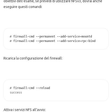
obiettivi dell’esame, se prevedi di utilizzare NFSv3, dovrai anche
eseguire questi comandi:
# 
firewall-cmd --permanent --add-service=mountd
# 
firewall-cmd --permanent --add-service=rpc-bind
Ricarica la configurazione del firewall:
# 
firewall-cmd --reload
success
Attiva i servizi NFS all’avvio: