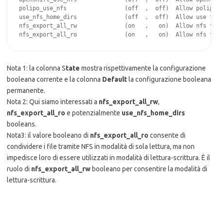
polipo_use_nfs                 (off  ,  off)  Allow polipo 
use_nfs_home_dirs              (off  ,  off)  Allow use to 
nfs_export_all_rw              (on   ,   on)  Allow nfs to 
nfs_export_all_ro              (on   ,   on)  Allow nfs to
Nota 1: la colonna S
tate
mostra rispettivamente la configurazione
booleana corrente e la colonna
Default
la configurazione booleana
permanente.
Nota 2: Qui siamo interessati a
nfs_export_all_rw
,
nfs_export_all_ro
e potenzialmente
use_nfs_home_dirs
booleans.
Nota3: il valore booleano di
nfs_export_all_ro
consente di
condividere i file tramite NFS in modalità di sola lettura, ma non
impedisce loro di essere utilizzati in modalità di lettura-scrittura. È il
ruolo di
nfs_export_all_rw
booleano per consentire la modalità di
lettura-scrittura.