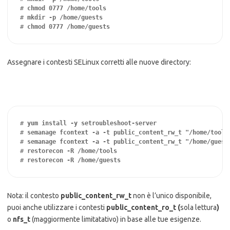
# 
chmod 0777 /home/tools
# 
mkdir -p /home/guests
# 
chmod 0777 /home/guests
Assegnare i contesti SELinux corretti alle nuove directory:
# 
yum install -y setroubleshoot-server
# 
semanage fcontext -a -t public_content_rw_t "/home/tools
# 
semanage fcontext -a -t public_content_rw_t "/home/guest
# 
restorecon -R /home/tools
# 
restorecon -R /home/guests
Nota: il contesto
public_content_rw_t
non è l’unico disponibile,
puoi anche utilizzare i contesti
public_content_ro_t (
sola lettura
)
o
nfs_t
(maggiormente limitatativo) in base alle tue esigenze.