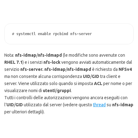
# 
systemctl enable rpcbind nfs-server
Nota:
nfs-idmap
/
nfs-idmapd
(le modifiche sono avvenute con
RHEL 7.1
) e i servizi
nfs-lock
vengono avviati automaticamente dal
servizio
nfs-server.
nfs-idmap
/
nfs-idmapd
è richiesto da
NFSv4
ma non consente alcuna corrispondenza
UID
/
GID
tra client e
server. Viene utilizzato solo quando si imposta
ACL
per nome o per
visualizzare nomi di
utenti
/
gruppi
.
Tutti i controlli delle autorizzazioni vengono ancora eseguiti con
l’
UID
/
GID
utilizzato dal server (vedere questo
thread
su
nfs-idmap
per ulteriori dettagli).