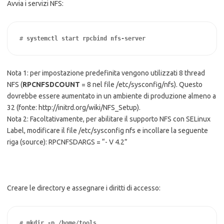
Avvia i servizi NFS:
# 
systemctl start rpcbind
nfs-server
Nota 1: per impostazione predefinita vengono utilizzati 8 thread
NFS (
RPCNFSDCOUNT
= 8 nel file /etc/sysconfig/nfs). Questo
dovrebbe essere aumentato in un ambiente di produzione almeno a
32 (fonte: http://initrd.org/wiki/NFS_Setup).
Nota 2: Facoltativamente, per abilitare il supporto NFS con SELinux
Label, modificare il file /etc/sysconfig nfs e incollare la seguente
riga (source): RPCNFSDARGS = “- V 4.2”
Creare le directory e assegnare i diritti di accesso:
# 
mkdir -p /home/tools