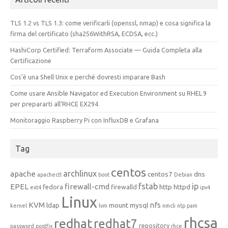
TLS 1.2 vs TLS 1.3: come verificarli (openssl, nmap) e cosa significa la
firma del certificato (sha256WithRSA, ECDSA, ecc.)
HashiCorp Certified: Terraform Associate — Guida Completa alla
Certificazione
Cos’è una Shell Unix e perché dovresti imparare Bash
Come usare Ansible Navigator ed Execution Environment su RHEL 9
per prepararti all’RHCE EX294
Monitoraggio Raspberry Pi con InfluxDB e Grafana
Tag
centos
archlinux
apache
centos7
dns
apachectl
boot
Debian
fstab
ip
EPEL
firewall-cmd
http
httpd
fedora
firewalld
ext4
ipv4
Linux
KVM
nfs
ldap
mount
mysql
kernel
lvm
nmcli
ntp
pam
rhcsa
redhat
redhat7
repository
password
postfix
rhce