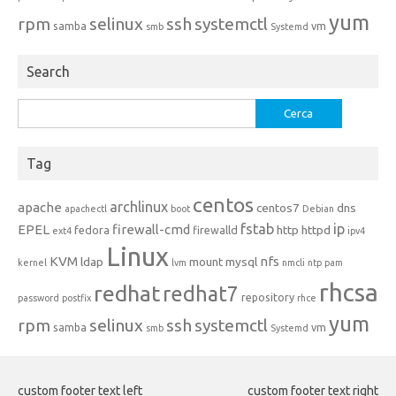
yum
rpm
selinux
ssh
systemctl
samba
vm
smb
Systemd
Search
Ricerca
per:
Tag
centos
archlinux
apache
centos7
dns
apachectl
boot
Debian
fstab
ip
EPEL
firewall-cmd
http
httpd
fedora
firewalld
ext4
ipv4
Linux
KVM
nfs
ldap
mount
mysql
kernel
lvm
nmcli
ntp
pam
rhcsa
redhat
redhat7
repository
password
postfix
rhce
yum
rpm
selinux
ssh
systemctl
samba
vm
smb
Systemd
custom footer text left
custom footer text right