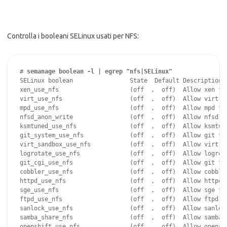
Controlla i booleani SELinux usati per NFS:
# 
semanage boolean -l | egrep "nfs|SELinux"
SELinux boolean                State  Default Description

xen_use_nfs                    (off  ,  off)  Allow xen to 
virt_use_nfs                   (off  ,  off)  Allow virt to
mpd_use_nfs                    (off  ,  off)  Allow mpd to 
nfsd_anon_write                (off  ,  off)  Allow nfsd to
ksmtuned_use_nfs               (off  ,  off)  Allow ksmtune
git_system_use_nfs             (off  ,  off)  Allow git to 
virt_sandbox_use_nfs           (off  ,  off)  Allow virt to
logrotate_use_nfs              (off  ,  off)  Allow logrota
git_cgi_use_nfs                (off  ,  off)  Allow git to 
cobbler_use_nfs                (off  ,  off)  Allow cobbler
httpd_use_nfs                  (off  ,  off)  Allow httpd t
sge_use_nfs                    (off  ,  off)  Allow sge to 
ftpd_use_nfs                   (off  ,  off)  Allow ftpd to
sanlock_use_nfs                (off  ,  off)  Allow sanlock
samba_share_nfs                (off  ,  off)  Allow samba t
openshift_use_nfs              (off  ,  off)  Allow openshi