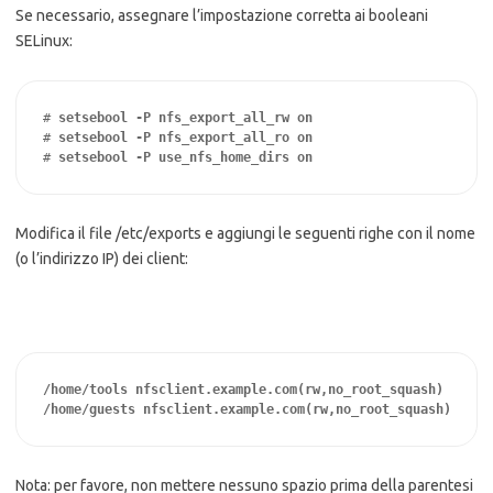
Se necessario, assegnare l’impostazione corretta ai booleani
SELinux:
# 
setsebool -P nfs_export_all_rw on
# 
setsebool -P nfs_export_all_ro on
# 
setsebool -P use_nfs_home_dirs on
Modifica il file /etc/exports e aggiungi le seguenti righe con il nome
(o l’indirizzo IP) dei client:
/home/tools nfsclient.example.com(rw,no_root_squash)

/home/guests nfsclient.example.com(rw,no_root_squash)
Nota: per favore, non mettere nessuno spazio prima della parentesi