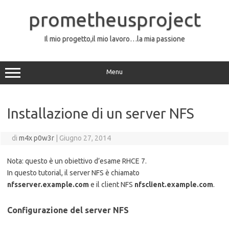
Vai
al
prometheusproject
contenuto
Il mio progetto,il mio lavoro…la mia passione
Menu
Installazione di un server NFS
di
m4x p0w3r
|
Giugno 27, 2014
Nota: questo è un obiettivo d’esame RHCE 7.
In questo tutorial, il server NFS è chiamato
nfsserver.example.com
e il client NFS
nfsclient.example.com
.
Configurazione del server NFS