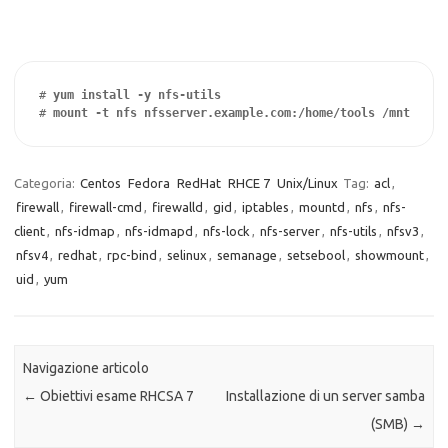
# 
yum install -y nfs-utils
# 
mount -t nfs nfsserver.example.com:/home/tools /mnt
Categoria:
Centos
Fedora
RedHat
RHCE 7
Unix/Linux
Tag:
acl
,
firewall
,
firewall-cmd
,
firewalld
,
gid
,
iptables
,
mountd
,
nfs
,
nfs-
client
,
nfs-idmap
,
nfs-idmapd
,
nfs-lock
,
nfs-server
,
nfs-utils
,
nfsv3
,
nfsv4
,
redhat
,
rpc-bind
,
selinux
,
semanage
,
setsebool
,
showmount
,
uid
,
yum
Navigazione articolo
←
Obiettivi esame RHCSA 7
Installazione di un server samba
(SMB)
→