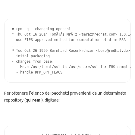
# rpm -q --changelog openssl

* Thu Oct 16 2014 TomÃ¡Å¡ MrÃ¡z <tmraz@redhat.com> 1.0.1e-3
- use FIPS approved method for computation of d in RSA

...

* Tue Oct 26 1999 Bernhard Rosenkrdnzer <bero@redhat.de>

- inital packaging

- changes from base:

  - Move /usr/local/ssl to /usr/share/ssl for FHS complianc
  - handle RPM_OPT_FLAGS
Per ottenere l’elenco dei pacchetti provenienti da un determinato
repository (qui
remi
), digitare: