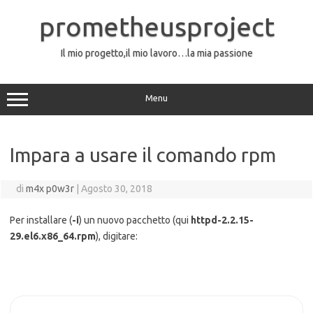
Vai
al
prometheusproject
contenuto
Il mio progetto,il mio lavoro…la mia passione
Menu
Impara a usare il comando rpm
di
m4x p0w3r
|
Agosto 30, 2018
Per installare (
-i
) un nuovo pacchetto (qui
httpd-2.2.15-
29.el6.x86_64.rpm
), digitare: