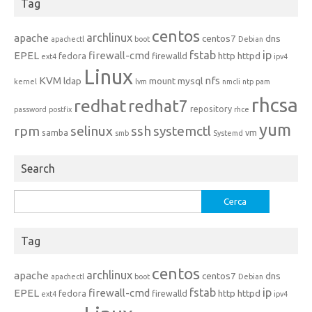
Tag
centos
archlinux
apache
centos7
dns
apachectl
boot
Debian
fstab
ip
EPEL
firewall-cmd
http
httpd
fedora
firewalld
ext4
ipv4
Linux
KVM
nfs
ldap
mount
mysql
kernel
lvm
nmcli
ntp
pam
rhcsa
redhat
redhat7
repository
password
postfix
rhce
yum
rpm
selinux
ssh
systemctl
samba
vm
smb
Systemd
Search
Ricerca
per:
Tag
centos
archlinux
apache
centos7
dns
apachectl
boot
Debian
fstab
ip
EPEL
firewall-cmd
http
httpd
fedora
firewalld
ext4
ipv4