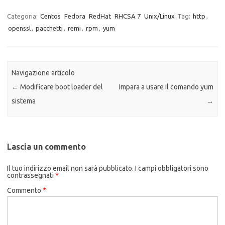
Categoria:
Centos
Fedora
RedHat
RHCSA 7
Unix/Linux
Tag:
http
,
openssl
,
pacchetti
,
remi
,
rpm
,
yum
Navigazione articolo
←
Modificare boot loader del
Impara a usare il comando yum
sistema
→
Lascia un commento
Il tuo indirizzo email non sarà pubblicato.
I campi obbligatori sono
contrassegnati
*
Commento
*