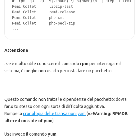
#  rpm -qa --qf '%{VENDOR} \t %{NAME}\n' | grep -i remi

Remi Collet      libzip-last

Remi Collet      remi-release

Remi Collet      php-xml

Remi Collet      php-pecl-zip

...
Attenzione
: se è molto utile conoscere il comando
rpm
per interrogare il
sistema, è meglio non usarlo per installare un pacchetto:
Questo comando non tratta le dipendenze del pacchetto: dovrai
farlo tu stesso con ogni sorta di difficoltà aggiuntiva.
Rompe la
cronologia delle transazioni yum
(=>
Warning: RPMDB
altered outside of yum
).
Usa invece il comando
yum
.