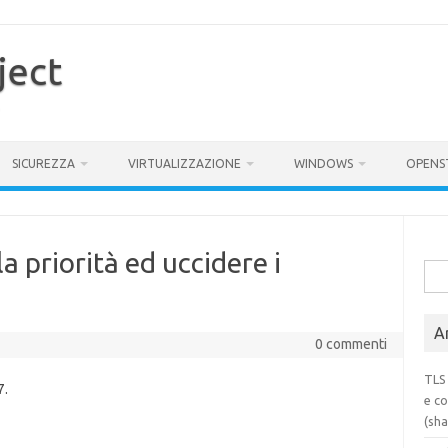
ject
SICUREZZA
VIRTUALIZZAZIONE
WINDOWS
OPENS
la priorità ed uccidere i
Rice
per:
Ar
0 commenti
TLS 
7.
e co
(sh