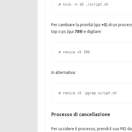
# nice -n 10 ./script.sh
Per cambiare la priorità (qui
+5
) di un proces
top o ps (qui
789
) e digitare:
# renice +5 789
In alternativa:
# renice +5 `pgrep script.sh`
Processo di cancellazione
Per uccidere il processo, prendi il suo PID da