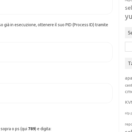
se
y
so già in esecuzione, ottenere il suo PID (Process ID) tramite
S
Rice
per:
T
ap
cen
cm
KV
ntp
rep
 sopra o ps (qui
789
) e digita: