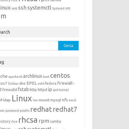
rhce
linux
ssh
systemctl
vm
smb
Systemd
um
earch
rca
ag
centos
archlinux
ache
apachectl
boot
EPEL
firewall-
tos7
dns
fedora
Debian
ext4
fstab
ip
d
http
httpd
firewalld
ipv4
kernel
Linux
M
nfs
ldap
mount
mysql
lvm
nmcli
redhat
redhat7
pam
password
postfix
rhcsa
rpm
ository
samba
rhce