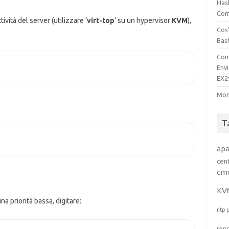
Has
Comp
vità del server (utilizzare ‘
virt-top
‘ su un hypervisor
KVM
),
Cos’
Bas
Com
Env
EX2
Mon
T
ap
cen
cm
KV
una priorità bassa, digitare:
ntp
rep