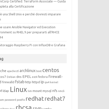
hiCorp Certified: Terraform Associate — Guida
leta alla Certificazione
è una Shell Unix e perché dovresti imparare
h
e usare Ansible Navigator ed Execution
ironment su RHEL 9 per prepararti all’RHCE
94
itoraggio Raspberry Pi con InfluxDB e Grafana
ag
centos
archlinux
ache
apachectl
boot
EPEL
firewall-
tos7
dns
fedora
Debian
ext4
fstab
ip
d
http
httpd
firewalld
ipv4
kernel
Linux
M
nfs
ldap
mount
mysql
lvm
nmcli
redhat
redhat7
pam
password
postfix
rhcsa
rpm
ository
samba