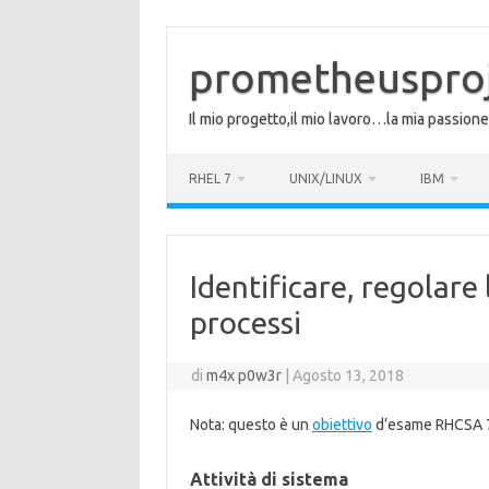
Vai
al
contenuto
prometheuspro
Il mio progetto,il mio lavoro…la mia passione
RHEL 7
UNIX/LINUX
IBM
Identificare, regolare 
processi
di
m4x p0w3r
|
Agosto 13, 2018
Nota: questo è un
obiettivo
d’esame RHCSA 
Attività di sistema