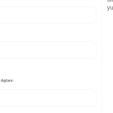
se
y
 digitare: