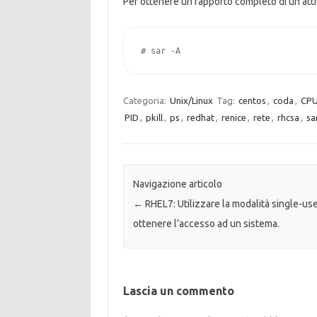
Per ottenere un rapporto completo di un’attivi
# sar -A
Categoria:
Unix/Linux
Tag:
centos
,
coda
,
CP
PID
,
pkill
,
ps
,
redhat
,
renice
,
rete
,
rhcsa
,
sa
Navigazione articolo
←
RHEL7: Utilizzare la modalità single-us
ottenere l’accesso ad un sistema.
Lascia un commento