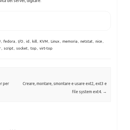
tà del server, digitare:
U
,
fedora
,
I/O
,
id
,
kill
,
KVM
,
Linux
,
memoria
,
netstat
,
nice
,
r
,
script
,
socket
,
top
,
virt-top
er per
Creare, montare, smontare e usare ext2, ext3 e
file system ext4.
→